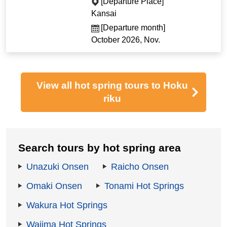
[Departure Place]
Kansai
[Departure month]
October 2026, Nov.
View all hot spring tours to Hoku
riku
Search tours by hot spring area
Unazuki Onsen
Raicho Onsen
Omaki Onsen
Tonami Hot Springs
Wakura Hot Springs
Wajima Hot Springs