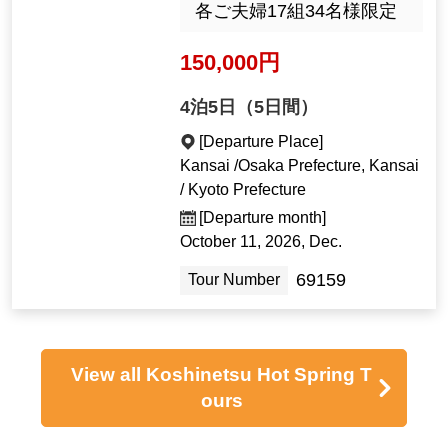
各ご夫婦17組34名様限定
150,000円
4泊5日（5日間）
[Departure Place]
Kansai /Osaka Prefecture, Kansai
/ Kyoto Prefecture
[Departure month]
October 11, 2026, Dec.
69159
Tour Number
View all Koshinetsu Hot Spring T
ours