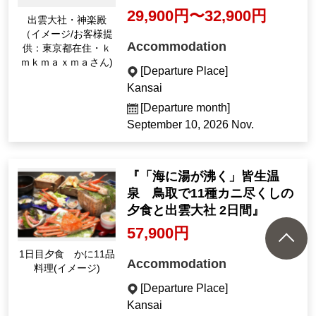
29,900円〜32,900円
出雲大社・神楽殿
（イメージ/お客様提
Accommodation
供：東京都在住・ｋ
ｍｋｍａｘｍａさん)
[Departure Place]
Kansai
[Departure month]
September 10, 2026 Nov.
『「海に湯が沸く」皆生温
泉 鳥取で11種カニ尽くしの
夕食と出雲大社 2日間』
57,900円
1日目夕食 かに11品
Accommodation
料理(イメージ)
[Departure Place]
Kansai