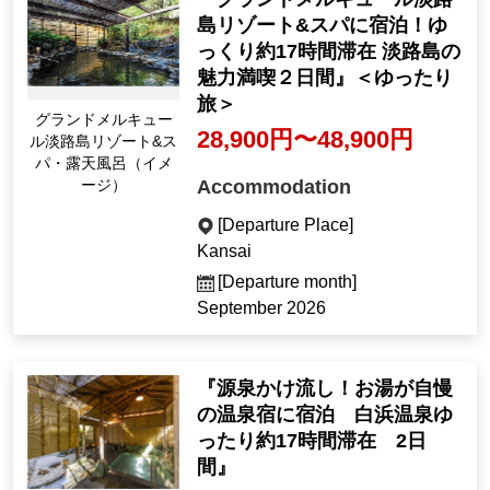
島リゾート&スパに宿泊！ゆ
っくり約17時間滞在 淡路島の
魅力満喫２日間』＜ゆったり
旅＞
グランドメルキュー
28,900円〜48,900円
ル淡路島リゾート&ス
パ・露天風呂（イメ
Accommodation
ージ）
[Departure Place]
Kansai
[Departure month]
September 2026
『源泉かけ流し！お湯が自慢
の温泉宿に宿泊 白浜温泉ゆ
ったり約17時間滞在 2日
間』