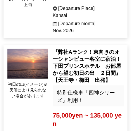
上旬
[Departure Place]
Kansai
[Departure month]
Nov. 2026
『弊社Aランク！東向きのオ
ーシャンビュー客室に宿泊！
下田プリンスホテル お部屋
から望む初日の出 ２日間』
【天王寺・梅田 出発】
初日の出(イメージ)※
天候により見られな
特別仕様車「四神シリー
い場合があります
ズ」利用！
75,000yen ~ 135,000 ye
n