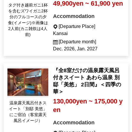
49,900yen ~ 61,900 yen
A full-course dinner in
cluding one Echizen c
Accommodation
rab with tags, equival
ent to two snow crab
[Departure Place]
servings (Image) *Im
Kansai
age shows 2 servings
(crab rice porridge se
[Departure month]
rves 4)
Dec. 2026, Jan. 2027
『全8室だけの温泉露天風呂
付きスイート あわら温泉 別
邸「美悠」 2日間』＜四季の
華＞
130,000yen ~ 175,000 y
温泉露天風呂付きス
en
イート「別邸 美悠」
にご宿泊（客室露天
風呂イメージ）
Accommodation