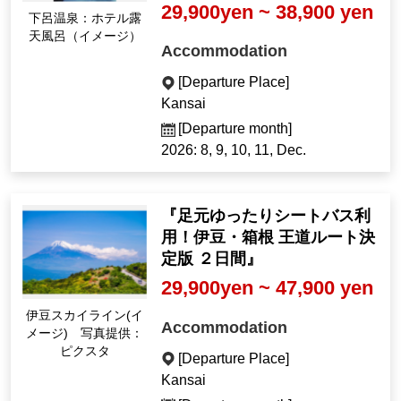
29,900yen ~ 38,900 yen
Gero Onsen: Hotel op
en-air bath (Image)
Accommodation
[Departure Place]
Kansai
[Departure month]
2026: 8, 9, 10, 11, Dec.
『足元ゆったりシートバス利
用！伊豆・箱根 王道ルート決
定版 ２日間』
29,900yen ~ 47,900 yen
Izu Skyline (Image) P
Accommodation
hoto courtesy of Pixta
[Departure Place]
Kansai