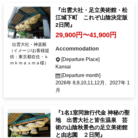
『出雲大社・足立美術館・松
江城下町 これぞ山陰決定版
2日間』
29,900円〜41,900円
出雲大社・神楽殿
Accommodation
（イメージ/お客様提
供：東京都在住・ｋ
[Departure Place]
ｍｋｍａｘｍａ様）
Kansai
[Departure month]
2026年 8,9,10,11,12月、2027年 1
月
『1名1室同旅行代金 神秘の聖
地 出雲大社と皆生温泉 芸
術の山陰秋景色の足立美術館
と由志園 ２日間』