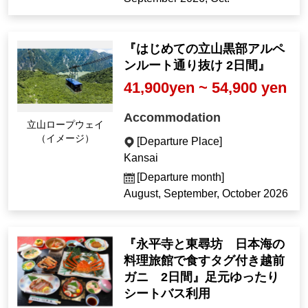
『はじめての立山黒部アルペ
ンルート通り抜け 2日間』
41,900yen ~ 54,900 yen
Accommodation
Tateyama Ropeway (I
mage)
[Departure Place]
Kansai
[Departure month]
August, September, October 2026
『永平寺と東尋坊 日本海の
料理旅館で食すタグ付き越前
ガニ 2日間』足元ゆったり
シートバス利用