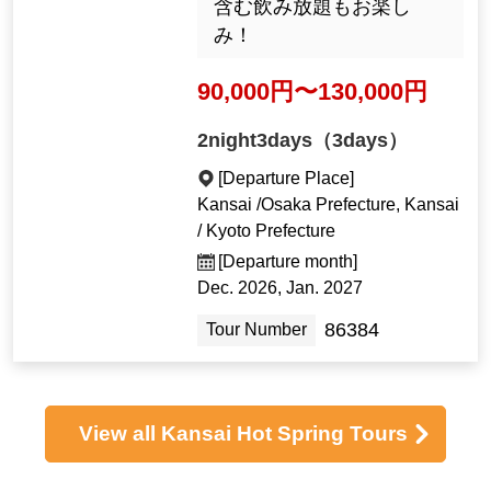
含む飲み放題もお楽し
み！
90,000円〜130,000円
2night3days（3days）
[Departure Place]
Kansai /Osaka Prefecture, Kansai
/ Kyoto Prefecture
[Departure month]
Dec. 2026, Jan. 2027
86384
Tour Number
View all Kansai Hot Spring Tours