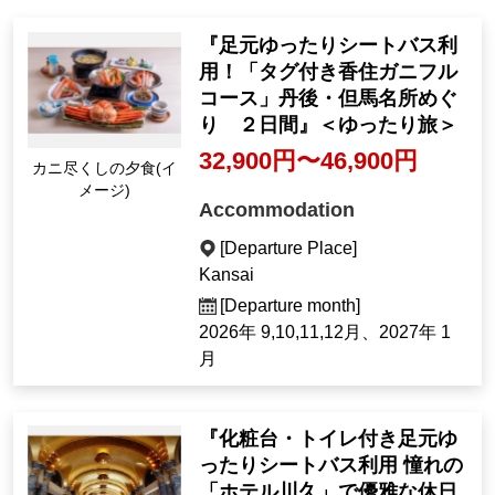
『足元ゆったりシートバス利
用！「タグ付き香住ガニフル
コース」丹後・但馬名所めぐ
り ２日間』＜ゆったり旅＞
32,900円〜46,900円
カニ尽くしの夕食(イ
メージ)
Accommodation
[Departure Place]
Kansai
[Departure month]
2026年 9,10,11,12月、2027年 1
月
『化粧台・トイレ付き足元ゆ
ったりシートバス利用 憧れの
「ホテル川久」で優雅な休日