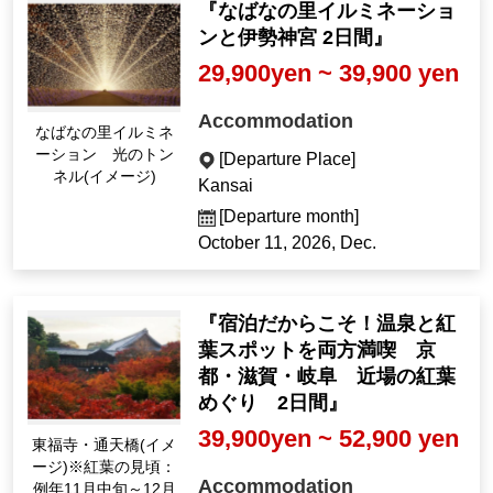
『なばなの里イルミネーショ
ンと伊勢神宮 2日間』
29,900yen ~ 39,900 yen
Accommodation
Nabana no Sato Illum
ination: Tunnel of Lig
[Departure Place]
ht (Image)
Kansai
[Departure month]
October 11, 2026, Dec.
『宿泊だからこそ！温泉と紅
葉スポットを両方満喫 京
都・滋賀・岐阜 近場の紅葉
めぐり 2日間』
39,900yen ~ 52,900 yen
東福寺・通天橋(イメ
ージ)※紅葉の見頃：
Accommodation
例年11月中旬～12月