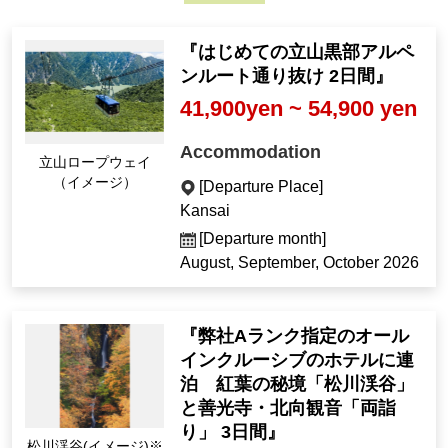
『はじめての立山黒部アルペ
ンルート通り抜け 2日間』
41,900yen ~ 54,900 yen
Accommodation
Tateyama Ropeway (I
mage)
[Departure Place]
Kansai
[Departure month]
August, September, October 2026
『弊社Aランク指定のオール
インクルーシブのホテルに連
泊 紅葉の秘境「松川渓谷」
と善光寺・北向観音「両詣
り」 3日間』
松川渓谷(イメージ)※