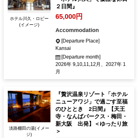
２日間』
65,000円
ホテル川久・ロビー
(イメージ)
Accommodation
[Departure Place]
Kansai
[Departure month]
2026年 9,10,11,12月、2027年 1
月
『贅沢温泉リゾート「ホテル
ニューアワジ」で過ごす至福
のひととき 2日間』【天王
寺・なんばパークス・梅田・
新大阪 出発】＜ゆったり旅
淡路棚田の湯(イメー
＞
ジ)