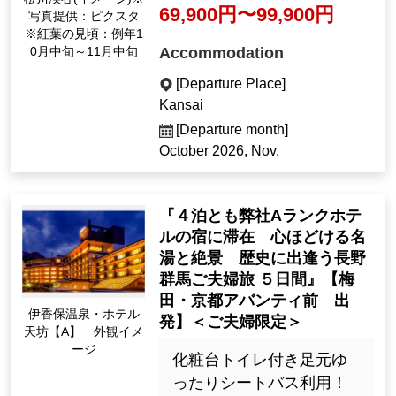
69,900円〜99,900円
写真提供：ピクスタ
※紅葉の見頃：例年1
Accommodation
0月中旬～11月中旬
[Departure Place]
Kansai
[Departure month]
October 2026, Nov.
『４泊とも弊社Aランクホテ
ルの宿に滞在 心ほどける名
湯と絶景 歴史に出逢う長野
群馬ご夫婦旅 ５日間』【梅
田・京都アバンティ前 出
伊香保温泉・ホテル
発】＜ご夫婦限定＞
天坊【A】 外観イメ
ージ
化粧台トイレ付き足元ゆ
ったりシートバス利用！