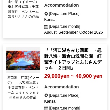
Lake Yamanaka (Ima
Accommodation
ge) *Customer photo:
Chiba Prefecture resi
[Departure Place]
dent, pseudonym Hor
Kansai
irin's work
[Departure month]
August, September, October 2026
『「河口湖もみじ回廊」・忍
野八海・新倉山浅間公園 紅
葉ライトアップとふじさんデ
ッキ ２日間』
29,900yen ~ 40,900 yen
Autumn leaves Lake
Kawaguchi (Image):
Accommodation
Customer photo: Wor
k by zeroonem&m, a
[Departure Place]
resident of Chiba Pref
Kansai
ecture.
[Departure month]