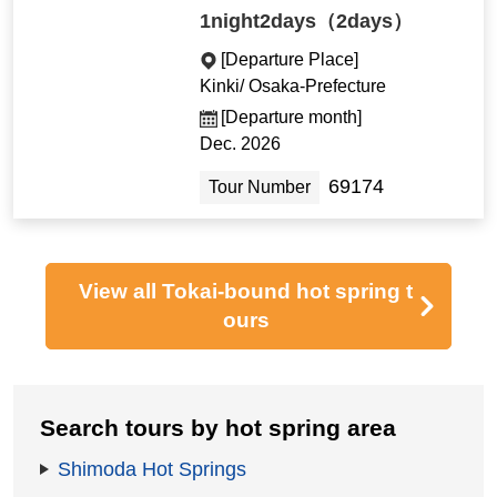
1night2days（2days）
[Departure Place]
Kinki/ Osaka-Prefecture
[Departure month]
Dec. 2026
69174
Tour Number
View all Tokai-bound hot spring t
ours
Search tours by hot spring area
Shimoda Hot Springs