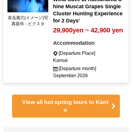
hine Muscat Grapes Single
Cluster Hunting Experience
Fugaku Wind Cave (I
for 2 Days'
mage) Photo courtes
29,900yen ~ 42,900 yen
y of Pixta
Accommodation
[Departure Place]
Kansai
[Departure month]
September 2026
View all hot spring tours to Kant
o