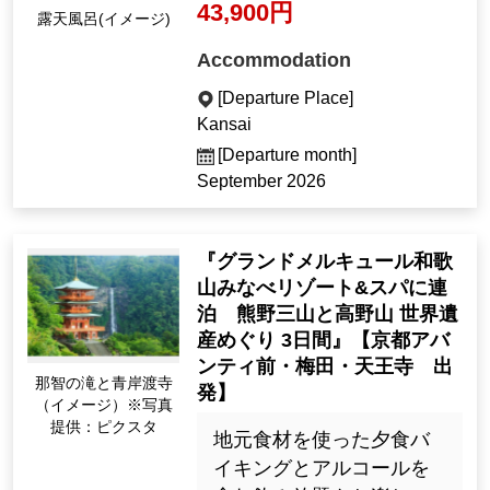
43,900円
露天風呂(イメージ)
Accommodation
[Departure Place]
Kansai
[Departure month]
September 2026
『グランドメルキュール和歌
山みなべリゾート&スパに連
泊 熊野三山と高野山 世界遺
産めぐり 3日間』【京都アバ
ンティ前・梅田・天王寺 出
那智の滝と青岸渡寺
発】
（イメージ）※写真
提供：ピクスタ
地元食材を使った夕食バ
イキングとアルコールを