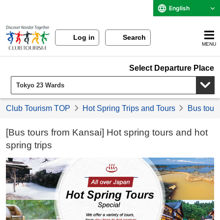
English
Log in
Search
MENU
Select Departure Place
Club Tourism TOP
Hot Spring Trips and Tours
Bus tour
[Bus tours from Kansai] Hot spring tours and hot
spring trips