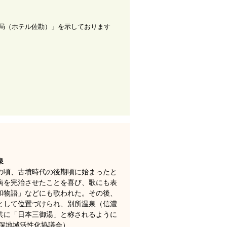
局（ホテル佐勘）」を示しております
泉
の頃、古墳時代の後期頃に始まったと
病を完治させたことを喜び、歌にも表
和物語」などにも歌われた。その後、
として位置づけられ、別所温泉（信濃
共に「日本三御湯」と称されるように
秋保地域活性化協議会）