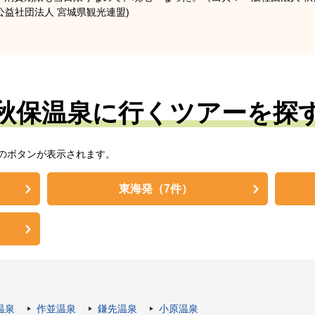
公益社団法人 宮城県観光連盟)
秋保温泉に行くツアーを探
のボタンが表示されます。
東海発
（7件）
温泉
作並温泉
鎌先温泉
小原温泉