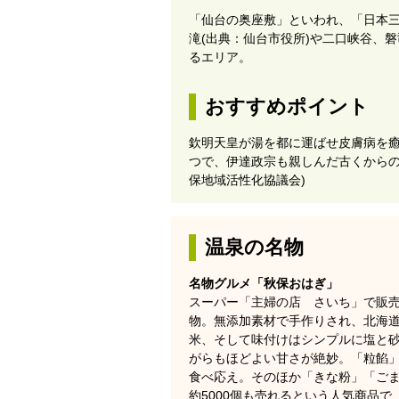
「仙台の奥座敷」といわれ、「日本
滝(出典：仙台市役所)や二口峡谷、
るエリア。
おすすめポイント
欽明天皇が湯を都に運ばせ皮膚病を
つで、伊達政宗も親しんだ古くからの
保地域活性化協議会)
温泉の名物
名物グルメ「秋保おはぎ」
スーパー「主婦の店 さいち」で販
物。無添加素材で手作りされ、北海
米、そして味付けはシンプルに塩と
がらもほどよい甘さが絶妙。「粒餡
食べ応え。そのほか「きな粉」「ごま
約5000個も売れるという人気商品