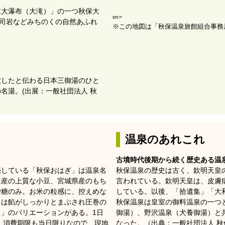
三大瀑布（大滝）」の一つ秋保大
src=
磐司岩などみちのくの自然あふれ
※この地図は「秋保温泉旅館組合事務
癒したと伝わる日本三御湯のひと
名湯。(出展：一般社団法人 秋
温泉のあれこれ
古墳時代後期から続く歴史ある温
売している「秋保おはぎ」は温泉名
秋保温泉の歴史は古く、欽明天皇
道産の上質な小豆、宮城県産のもち
言われている。欽明天皇は、皮膚
砂糖のみ。お米の粒感に、控えめな
している。以後、「拾遺集」「大
」は餡がしっかりとまぶされ圧巻の
秋保温泉は皇室の御料温泉の一つ
」のバリエーションがある。1日
御湯）、野沢温泉（犬養御湯）と
で、消費期限も当日限りなので、現地
なった。（出典：一般社団法人 