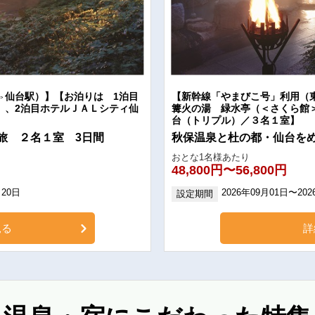
⇔仙台駅）】【お泊りは 1泊目
【新幹線「やまびこ号」利用（
）、2泊目ホテルＪＡＬシティ仙
篝火の湯 緑水亭（＜さくら館
台（トリプル）／３名１室】
旅 ２名１室 3日間
秋保温泉と杜の都・仙台を
おとな1名様あたり
48,800円〜56,800円
月20日
2026年09月01日〜202
設定期間
見る
詳