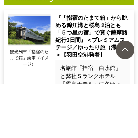
『「指宿のたまて箱」から眺
める錦江湾と桜島 2泊とも
「５つ星の宿」で寛ぐ薩摩路
紀行3日間』＜プレミアムス
テージ／ゆったり旅（滞在）
観光列車「指宿のた
＞【羽田空港発着】
まて箱」乗車（イメ
ージ）
名旅館「指宿 白水館」
と弊社Ｓランクホテル
「霧島ホテル」に各ゆっ
たり１７時間滞在！観光
列車「指宿のたまて箱」
にも乗車【※１５歳未満
の方は参加いただけませ
ん】