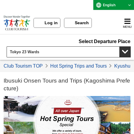
English
Log in
Search
MENU
Select Departure Place
Club Tourism TOP
Hot Spring Trips and Tours
Kyushu a
Ibusuki Onsen Tours and Trips (Kagoshima Prefe
cture)