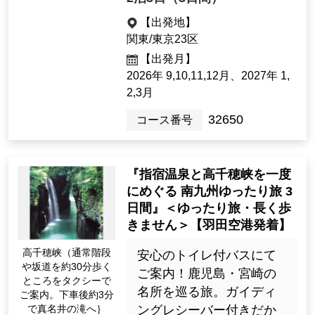
ccompanied by his companions and hunting do
gs. He would go out hunting and read books at
【出発地】
night, and on rainy days he would play with the
関東/東京23区
village children. There is now a monument and
【出発月】
a small bronze statue of Saigo here. Saigo is s
2026年 9,10,11,12月、2027年 1,
2,3月
aid to have been quite fond of hot springs. Acc
ording to documents from the Saigo Institute, h
32650
コース番号
e visited hot springs quite frequently in various
places. The fact that there are relatively many
hot springs in mountainous areas may be relat
『指宿温泉と高千穂峡を一度
ed to his hobby of hunting.
にめぐる 南九州ゆったり旅 3
日間』＜ゆったり旅・長く歩
きません＞【羽田空港発着】
高千穂峡（通常階段
安心のトイレ付バスにて
や坂道を約30分歩く
ご案内！鹿児島・宮崎の
ところをタクシーで
名所を巡る旅。ガイディ
ご案内。下車後約3分
で真名井の滝へ｝
ングレシーバー付きだか