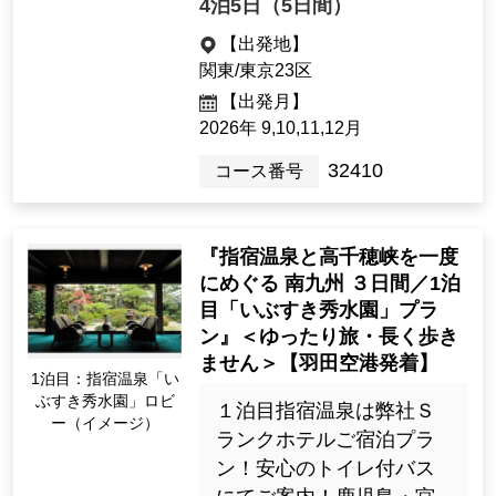
4泊5日（5日間）
【出発地】
関東/東京23区
【出発月】
2026年 9,10,11,12月
32410
コース番号
『指宿温泉と高千穂峡を一度
にめぐる 南九州 ３日間／1泊
目「いぶすき秀水園」プラ
ン』＜ゆったり旅・長く歩き
ません＞【羽田空港発着】
1泊目：指宿温泉「い
ぶすき秀水園」ロビ
１泊目指宿温泉は弊社Ｓ
ー（イメージ）
ランクホテルご宿泊プラ
ン！安心のトイレ付バス