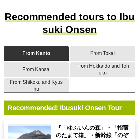
hoids, chronic skin diseases, chronic gynecolo
gical diseases, burns
Recommended tours to Ibu
Spring quality:
suki Onsen
Sodium chloride spring (hypotonic neutral hot s
pring), sulfur spring, iron spring, sodium chlorid
e spring (isotonic neutral hot spring), sodium c
hloride spring (weakly acidic isotonic hot sprin
From Kanto
From Tokai
g)
From Hokkaido and Toh
From Kansai
oku
Tourist Attraction Information
From Shikoku and Kyus
hu
It is close to tourist spots such as Chirin-ga-shi
ma and Uomi-dake, and if you travel a little furt
her you will find plenty of other sightseeing spo
Recommended! Ibusuki Onsen Tour
ts such as Lake Ikeda, Kaimon-dake, and Nag
asaki-hana.
『「ゆふいんの森」・「指宿
のたまて箱」・新幹線「のぞ
Highlights