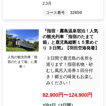
herapy spread further from the Meiji period to t
2,3月
he beginning of the Showa period, and during t
he agricultural off-season, the spa was bustling
32659
コース番号
with visitors from all over the country, not just fr
om nearby areas. After the war, in 1985, a med
ical study by the Rehabilitation Department of t
『指宿・霧島温泉宿泊！人気
の観光列車「指宿のたまて
he Kagoshima University School of Medicine c
箱」と鹿児島縦断１５景めぐ
onfirmed its efficacy. In recent years, it has als
り ３日間』【羽田空港発着】
o proven effective in treating pets.
人気の観光列車「指
３日間で鹿児島の名所を
宿のたまて箱」に乗
巡ります！指宿名物・砂
Hot Springs
車！
むし風呂入浴券１回分付
A hot spring that even hot spring lover Saig
き！郷土の味覚もお楽し
o Don visited
みください！
After losing the debate on the Korean Expediti
82,900円〜124,900円
on, Saigo Takamori visited Unagi Onsen in Ibu
suki at the end of Jan. 1874. He stayed there a
2泊3日（3日間）