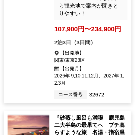
ら観光地で案内が聞きと
りやすい！
107,900円〜234,900円
2泊3日（3日間）
【出発地】
関東/東京23区
【出発月】
2026年 9,10,11,12月、2027年 1,
2,3月
32672
コース番号
『砂蒸し風呂も満喫 鹿児島
二大半島の最果てへ プチ暮
らすような旅 名湯・指宿温