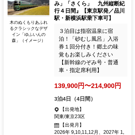
み」「さくら」 九州縦断紀
行４日間』【東京駅発／品川
If you dig into the sand on nearby beaches, yo
駅・新横浜駅乗下車可】
u can find hot spots where you can enjoy swim
木のぬくもりあふれ
ming and sand bathing. You can also heat pota
るクラシックなデザ
３泊目は指宿温泉に宿
toes and eggs in the high temperatures.
イン「ゆふいんの
泊！「砂むし風呂」入浴
森」（イメージ）
券１回分付き！郷土の味
覚もお楽しみください
Hot Spring Specialties
【新幹線のぞみ号・普通
車・指定席利用】
A sand bath hot spring unlike any other in t
he world
139,900円〜214,900円
Sand bath therapy has been practiced since th
e Genroku period, about 300 years ago. Its be
3泊4日（4日間）
neficial effects of promoting blood circulation a
【出発地】
nd expelling waste products were already reco
関東/東京23区
rded in the Mikuni Meisho Zue, written over 15
【出発月】
0 years ago during the Tenpo era. Sand bath t
2026年 9,10,11,12月、2027年 1,