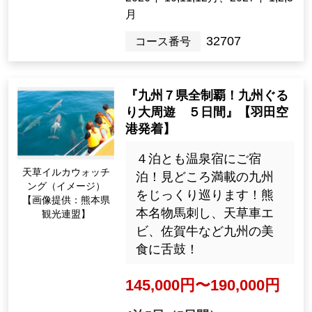
月
32707
コース番号
『九州７県全制覇！九州ぐる
り大周遊 ５日間』【羽田空
港発着】
４泊とも温泉宿にご宿
天草イルカウォッチ
泊！見どころ満載の九州
ング（イメージ）
をじっくり巡ります！熊
【画像提供：熊本県
本名物馬刺し、天草車エ
観光連盟】
ビ、佐賀牛など九州の美
食に舌鼓！
145,000円〜190,000円