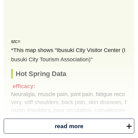
src=
*This map shows "Ibusuki City Visitor Center (I
busuki City Tourism Association)"
Hot Spring Data
efficacy:
Neuralgia, muscle pain, joint pain, fatigue reco
very, stiff shoulders, back pain, skin diseases, f
rozen shoulders, poor circulation, convalescen
ce from illness, gastrointestinal diseases, cuts,
read more
joint diseases, motor paralysis, bruises, stiffne
ss, sprains, chronic digestive diseases, hemorr