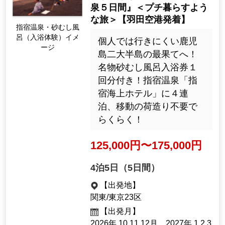
泉５日間』＜プチ暮らすよう
な旅＞【羽田空港発着】
指宿温泉・砂むし風
呂（入浴体験）イメ
個人では行きにくい鹿児
ージ
島二大半島の最果てへ！
名物砂むし風呂入浴券１
回分付き！指宿温泉「指
宿海上ホテル」に４連
泊、移動の荷造り不要で
らくらく！
125,000円〜175,000円
4泊5日（5日間）
【出発地】
関東/東京23区
【出発月】
2026年 10,11,12月、2027年 1,2,3