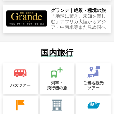
グランデ｜絶景・秘境の旅
「地球に驚き、未知を楽し
む」アフリカ大陸からアジ
ア・中南米等まだ見ぬ国へ
国内旅行
列車・
ご当地観光
バスツアー
飛行機の旅
ツアー