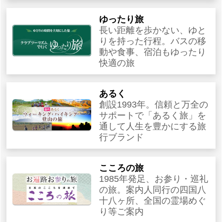
ゆったり旅
長い距離を歩かない、ゆと
りを持った行程。バスの移
動や食事、宿泊もゆったり
快適の旅
あるく
創設1993年。信頼と万全の
サポートで「あるく旅」を
通して人生を豊かにする旅
行ブランド
こころの旅
1985年発足、お参り・巡礼
の旅。案内人同行の四国八
十八ヶ所、全国の霊場めぐ
り等ご案内