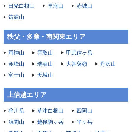
日光白根山
皇海山
赤城山
筑波山
秩父・多摩・南関東エリア
両神山
雲取山
甲武信ヶ岳
金峰山
瑞牆山
大菩薩嶺
丹沢山
富士山
天城山
上信越エリア
谷川岳
草津白根山
四阿山
浅間山
越後駒ヶ岳
平ヶ岳