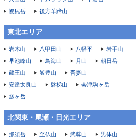
幌尻岳
後方羊蹄山
東北エリア
岩木山
八甲田山
八幡平
岩手山
早池峰山
鳥海山
月山
朝日岳
蔵王山
飯豊山
吾妻山
安達太良山
磐梯山
会津駒ヶ岳
燧ヶ岳
北関東・尾瀬・日光エリア
那須岳
至仏山
武尊山
男体山