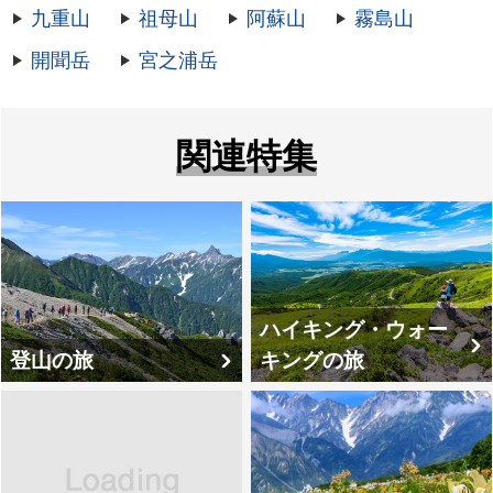
九重山
祖母山
阿蘇山
霧島山
開聞岳
宮之浦岳
関連特集
ハイキング・ウォー
登山の旅
キングの旅