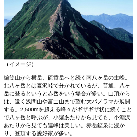
（イメージ）
編笠山から横岳、硫黄岳へと続く南八ヶ岳の主峰。
北八ヶ岳とは夏沢峠で分かれているが、普通、八ヶ
岳に登るというと赤岳をいう場合が多い。山頂から
は、遠く浅間山や富士山まで望む大パノラマが展開
する。2,500mを超える峰々がギザギザ状に続くこと
で八ヶ岳と呼ぶが、小諸あたりから見ても、小淵沢
あたりから見ても連峰は美しい。赤岳鉱泉に浸か
り、登頂する愛好家が多い。