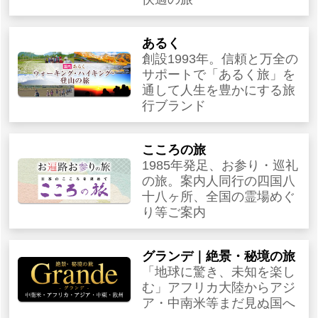
あるく
創設1993年。信頼と万全の
サポートで「あるく旅」を
通して人生を豊かにする旅
行ブランド
こころの旅
1985年発足、お参り・巡礼
の旅。案内人同行の四国八
十八ヶ所、全国の霊場めぐ
り等ご案内
グランデ｜絶景・秘境の旅
「地球に驚き、未知を楽し
む」アフリカ大陸からアジ
ア・中南米等まだ見ぬ国へ