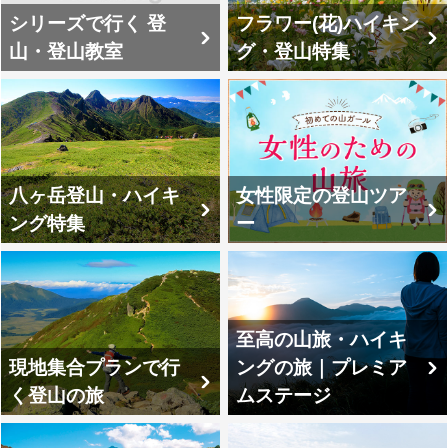
シリーズで行く 登
フラワー(花)ハイキン
山・登山教室
グ・登山特集
八ヶ岳登山・ハイキ
女性限定の登山ツア
ング特集
ー
至高の山旅・ハイキ
現地集合プランで行
ングの旅｜プレミア
く登山の旅
ムステージ