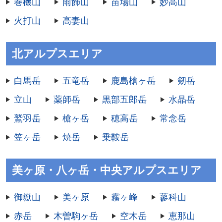
巻機山
雨飾山
苗場山
妙高山
火打山
高妻山
北アルプスエリア
白馬岳
五竜岳
鹿島槍ヶ岳
剱岳
立山
薬師岳
黒部五郎岳
水晶岳
鷲羽岳
槍ヶ岳
穂高岳
常念岳
笠ヶ岳
焼岳
乗鞍岳
美ヶ原・八ヶ岳・中央アルプスエリア
御嶽山
美ヶ原
霧ヶ峰
蓼科山
赤岳
木曽駒ヶ岳
空木岳
恵那山