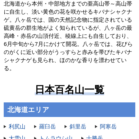
北海道から本州・中部地方までの亜高山帯～高山帯
に自生し、淡い黄色の花を咲かせるキバナシャクナ
ゲ。八ヶ岳では、国の天然記念物に指定されている
硫黄岳の群生地がよく知られているが、八ヶ岳の最
高峰・赤岳の山頂付近、稜線上にも自生しており、
6月中旬から7月にかけて開花。八ヶ岳では、花びら
のがくに近い部分がうっすらと赤みを帯びたキバナ
シャクナゲも見られ、ほのかな香りを漂わせてい
る。
日本百名山一覧
北海道エリア
利尻山
羅臼岳
斜里岳
阿寒岳
大雪山
トムラウシ山
十勝岳