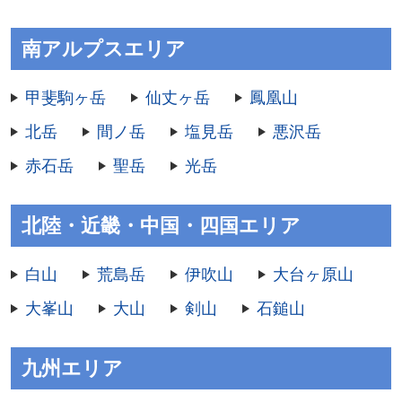
南アルプスエリア
甲斐駒ヶ岳
仙丈ヶ岳
鳳凰山
北岳
間ノ岳
塩見岳
悪沢岳
赤石岳
聖岳
光岳
北陸・近畿・中国・四国エリア
白山
荒島岳
伊吹山
大台ヶ原山
大峯山
大山
剣山
石鎚山
九州エリア