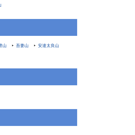
山
豊山
吾妻山
安達太良山