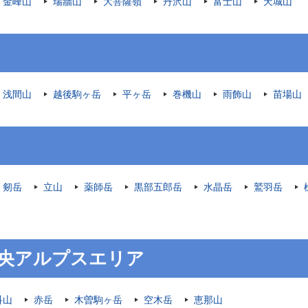
金峰山
瑞牆山
大菩薩嶺
丹沢山
富士山
天城山
浅間山
越後駒ヶ岳
平ヶ岳
巻機山
雨飾山
苗場山
剱岳
立山
薬師岳
黒部五郎岳
水晶岳
鷲羽岳
央アルプスエリア
科山
赤岳
木曽駒ヶ岳
空木岳
恵那山