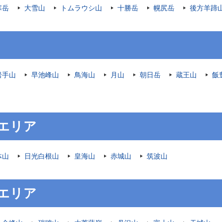
寒岳
大雪山
トムラウシ山
十勝岳
幌尻岳
後方羊蹄
岩手山
早池峰山
鳥海山
月山
朝日岳
蔵王山
飯
エリア
体山
日光白根山
皇海山
赤城山
筑波山
エリア