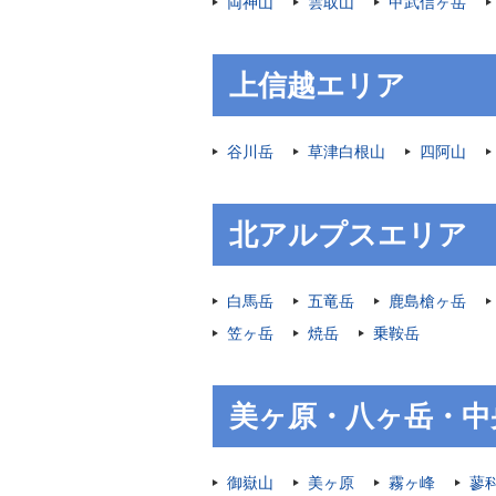
両神山
雲取山
甲武信ヶ岳
上信越エリア
谷川岳
草津白根山
四阿山
北アルプスエリア
白馬岳
五竜岳
鹿島槍ヶ岳
笠ヶ岳
焼岳
乗鞍岳
美ヶ原・八ヶ岳・中
御嶽山
美ヶ原
霧ヶ峰
蓼