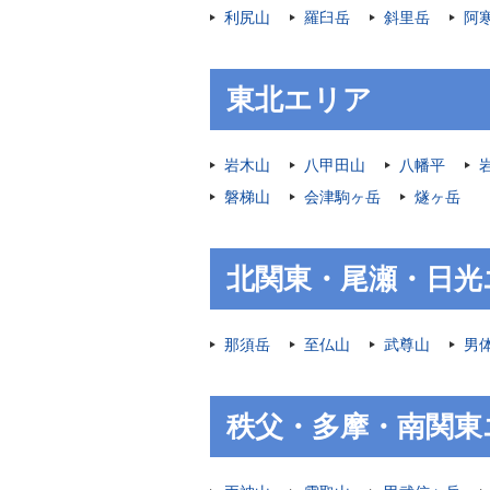
利尻山
羅臼岳
斜里岳
阿
東北エリア
岩木山
八甲田山
八幡平
磐梯山
会津駒ヶ岳
燧ヶ岳
北関東・尾瀬・日光
那須岳
至仏山
武尊山
男
秩父・多摩・南関東