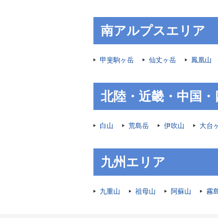
南アルプスエリア
甲斐駒ヶ岳
仙丈ヶ岳
鳳凰山
北陸・近畿・中国・
白山
荒島岳
伊吹山
大台
九州エリア
九重山
祖母山
阿蘇山
霧