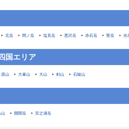
北岳
間ノ岳
塩見岳
悪沢岳
赤石岳
聖岳
光
四国エリア
ヶ原山
大峯山
大山
剣山
石鎚山
島山
開聞岳
宮之浦岳