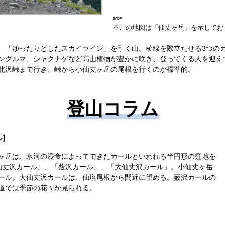
src=
※この地図は「仙丈ヶ岳」を示してお
、「ゆったりとしたスカイライン」を引く山。稜線を際立たせる3つの
ングルマ、シャクナゲなど高山植物が豊かに咲き、登ってくる人を迎え
北沢峠まで行き、峠から小仙丈ヶ岳の尾根を行くのが標準的。
登山コラム
ル】
ヶ岳は、氷河の浸食によってできたカールといわれる半円形の窪地を
仙丈沢カール」、「薮沢カール」、「大仙丈沢カール」。小仙丈ヶ岳
ール。大仙丈沢カールは、仙塩尾根から間近に望める。薮沢カールの
道では季節の花々が見られる。