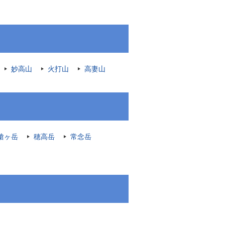
妙高山
火打山
高妻山
槍ヶ岳
穂高岳
常念岳