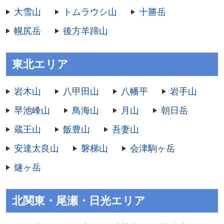
大雪山
トムラウシ山
十勝岳
幌尻岳
後方羊蹄山
東北エリア
岩木山
八甲田山
八幡平
岩手山
早池峰山
鳥海山
月山
朝日岳
蔵王山
飯豊山
吾妻山
安達太良山
磐梯山
会津駒ヶ岳
燧ヶ岳
北関東・尾瀬・日光エリア