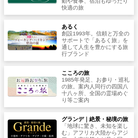
動や食事、宿泊もゆったり
快適の旅
あるく
創設1993年。信頼と万全の
サポートで「あるく旅」を
通して人生を豊かにする旅
行ブランド
こころの旅
1985年発足、お参り・巡礼
の旅。案内人同行の四国八
十八ヶ所、全国の霊場めぐ
り等ご案内
グランデ｜絶景・秘境の旅
「地球に驚き、未知を楽し
む」アフリカ大陸からアジ