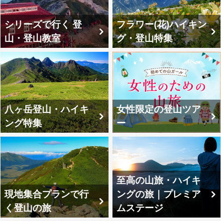
シリーズで行く 登
フラワー(花)ハイキン
山・登山教室
グ・登山特集
八ヶ岳登山・ハイキ
女性限定の登山ツア
ング特集
ー
至高の山旅・ハイキ
現地集合プランで行
ングの旅｜プレミア
く登山の旅
ムステージ