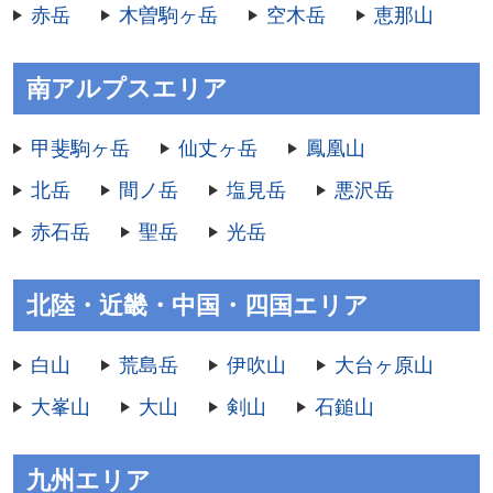
赤岳
木曽駒ヶ岳
空木岳
恵那山
南アルプスエリア
甲斐駒ヶ岳
仙丈ヶ岳
鳳凰山
北岳
間ノ岳
塩見岳
悪沢岳
赤石岳
聖岳
光岳
北陸・近畿・中国・四国エリア
白山
荒島岳
伊吹山
大台ヶ原山
大峯山
大山
剣山
石鎚山
九州エリア