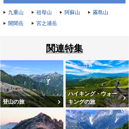
九重山
祖母山
阿蘇山
霧島山
開聞岳
宮之浦岳
関連特集
ハイキング・ウォー
登山の旅
キングの旅