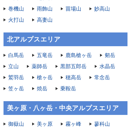
巻機山
雨飾山
苗場山
妙高山
火打山
高妻山
北アルプスエリア
白馬岳
五竜岳
鹿島槍ヶ岳
剱岳
立山
薬師岳
黒部五郎岳
水晶岳
鷲羽岳
槍ヶ岳
穂高岳
常念岳
笠ヶ岳
焼岳
乗鞍岳
美ヶ原・八ヶ岳・中央アルプスエリア
御嶽山
美ヶ原
霧ヶ峰
蓼科山