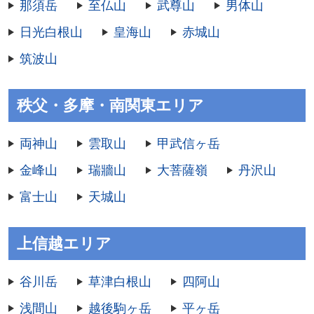
那須岳
至仏山
武尊山
男体山
日光白根山
皇海山
赤城山
筑波山
秩父・多摩・南関東エリア
両神山
雲取山
甲武信ヶ岳
金峰山
瑞牆山
大菩薩嶺
丹沢山
富士山
天城山
上信越エリア
谷川岳
草津白根山
四阿山
浅間山
越後駒ヶ岳
平ヶ岳