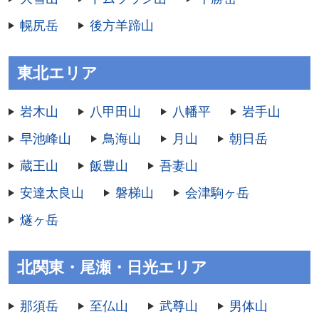
幌尻岳
後方羊蹄山
東北エリア
岩木山
八甲田山
八幡平
岩手山
早池峰山
鳥海山
月山
朝日岳
蔵王山
飯豊山
吾妻山
安達太良山
磐梯山
会津駒ヶ岳
燧ヶ岳
北関東・尾瀬・日光エリア
那須岳
至仏山
武尊山
男体山