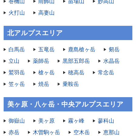
巻機山
雨飾山
苗場山
妙高山
火打山
高妻山
北アルプスエリア
白馬岳
五竜岳
鹿島槍ヶ岳
剱岳
立山
薬師岳
黒部五郎岳
水晶岳
鷲羽岳
槍ヶ岳
穂高岳
常念岳
笠ヶ岳
焼岳
乗鞍岳
美ヶ原・八ヶ岳・中央アルプスエリア
御嶽山
美ヶ原
霧ヶ峰
蓼科山
赤岳
木曽駒ヶ岳
空木岳
恵那山