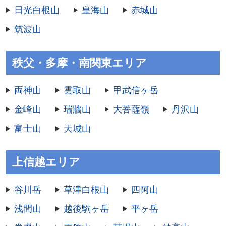
日光白根山
皇海山
赤城山
筑波山
秩父・多摩・南関東エリア
両神山
雲取山
甲武信ヶ岳
金峰山
瑞牆山
大菩薩嶺
丹沢山
富士山
天城山
上信越エリア
谷川岳
草津白根山
四阿山
浅間山
越後駒ヶ岳
平ヶ岳