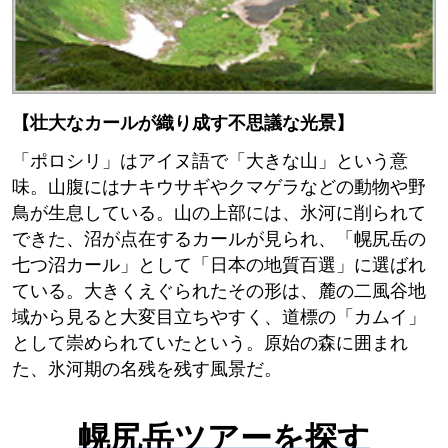
【壮大なカールが織り成す不思議な光景】
「ポロシリ」はアイヌ語で「大きな山」という意
味。山腹にはナキウサギやクマゲラなどの動物や野
鳥が生息している。山の上部には、氷河に削られて
できた、沼が点在するカールが見られ、「幌尻岳の
七つ沼カール」として「日本の地質百選」に選ばれ
ている。大きくえぐられたその形は、麓の二風谷地
域から見ると大変目立ちやすく、道標の「カムイ」
として崇められていたという。原始の森に囲まれ
た、氷河期の名残を残す風景だ。
幌尻岳ツアーを探す