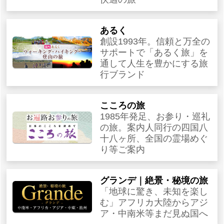
あるく
創設1993年。信頼と万全の
サポートで「あるく旅」を
通して人生を豊かにする旅
行ブランド
こころの旅
1985年発足、お参り・巡礼
の旅。案内人同行の四国八
十八ヶ所、全国の霊場めぐ
り等ご案内
グランデ｜絶景・秘境の旅
「地球に驚き、未知を楽し
む」アフリカ大陸からアジ
ア・中南米等まだ見ぬ国へ