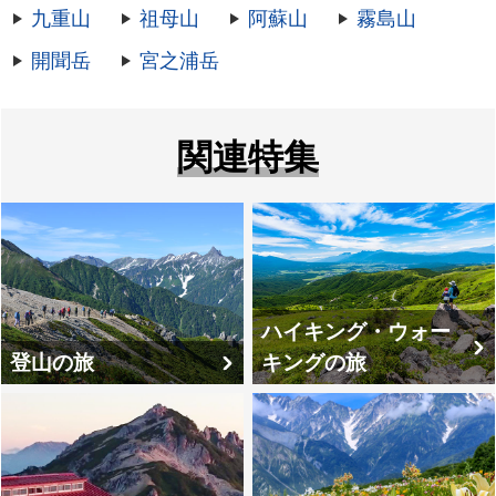
九重山
祖母山
阿蘇山
霧島山
開聞岳
宮之浦岳
関連特集
ハイキング・ウォー
登山の旅
キングの旅