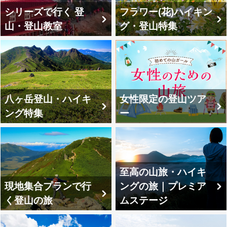
シリーズで行く 登
フラワー(花)ハイキン
山・登山教室
グ・登山特集
八ヶ岳登山・ハイキ
女性限定の登山ツア
ング特集
ー
至高の山旅・ハイキ
現地集合プランで行
ングの旅｜プレミア
く登山の旅
ムステージ