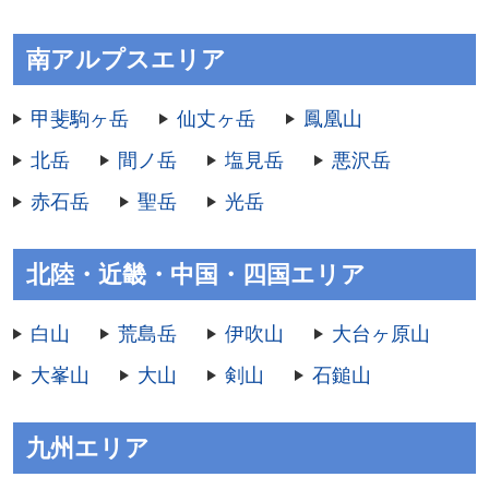
南アルプスエリア
甲斐駒ヶ岳
仙丈ヶ岳
鳳凰山
北岳
間ノ岳
塩見岳
悪沢岳
赤石岳
聖岳
光岳
北陸・近畿・中国・四国エリア
白山
荒島岳
伊吹山
大台ヶ原山
大峯山
大山
剣山
石鎚山
九州エリア