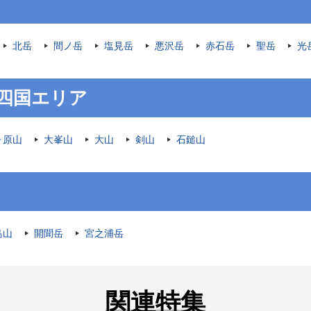
北岳
間ノ岳
塩見岳
悪沢岳
赤石岳
聖岳
光
四国エリア
ヶ原山
大峯山
大山
剣山
石鎚山
島山
開聞岳
宮之浦岳
関連特集