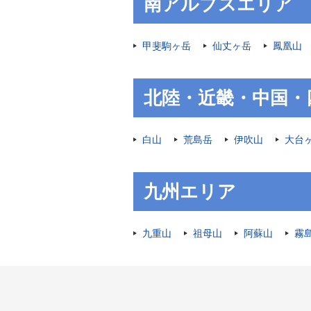
南アルプスエリア
甲斐駒ヶ岳
仙丈ヶ岳
鳳凰山
北陸・近畿・中国・
白山
荒島岳
伊吹山
大台
九州エリア
九重山
祖母山
阿蘇山
霧