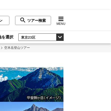
ン
ツアー検索
MENU
地を選択
空木岳登山ツアー