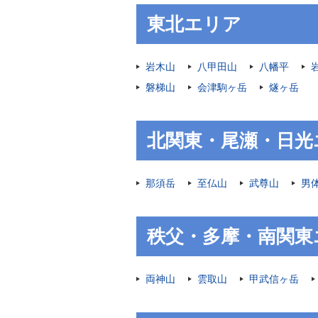
東北エリア
岩木山
八甲田山
八幡平
磐梯山
会津駒ヶ岳
燧ヶ岳
北関東・尾瀬・日光
那須岳
至仏山
武尊山
男
秩父・多摩・南関東
両神山
雲取山
甲武信ヶ岳