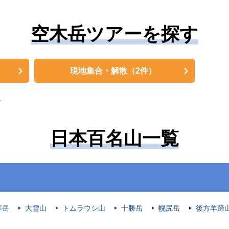
空木岳ツアーを探す
現地集合・解散
（2件）
。
日本百名山一覧
寒岳
大雪山
トムラウシ山
十勝岳
幌尻岳
後方羊蹄