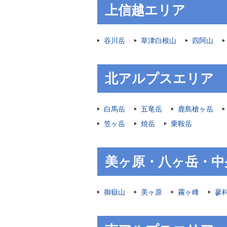
上信越エリア
谷川岳
草津白根山
四阿山
北アルプスエリア
白馬岳
五竜岳
鹿島槍ヶ岳
笠ヶ岳
焼岳
乗鞍岳
美ヶ原・八ヶ岳・中
御嶽山
美ヶ原
霧ヶ峰
蓼