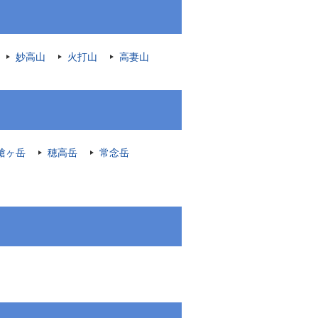
妙高山
火打山
高妻山
槍ヶ岳
穂高岳
常念岳