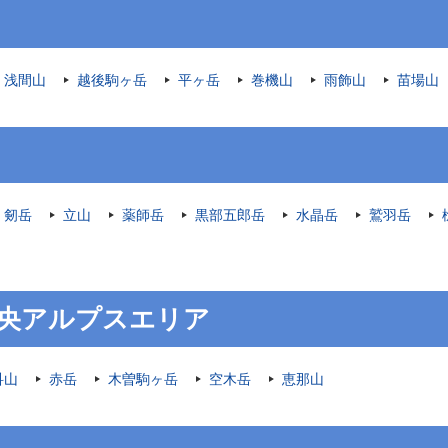
浅間山
越後駒ヶ岳
平ヶ岳
巻機山
雨飾山
苗場山
剱岳
立山
薬師岳
黒部五郎岳
水晶岳
鷲羽岳
央アルプスエリア
科山
赤岳
木曽駒ヶ岳
空木岳
恵那山