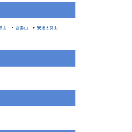
豊山
吾妻山
安達太良山