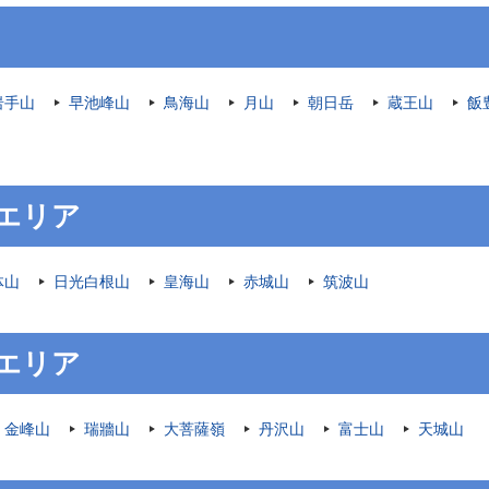
岩手山
早池峰山
鳥海山
月山
朝日岳
蔵王山
飯
エリア
体山
日光白根山
皇海山
赤城山
筑波山
エリア
金峰山
瑞牆山
大菩薩嶺
丹沢山
富士山
天城山