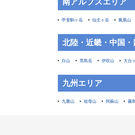
南アルプスエリア
甲斐駒ヶ岳
仙丈ヶ岳
鳳凰山
北陸・近畿・中国・
白山
荒島岳
伊吹山
大台
九州エリア
九重山
祖母山
阿蘇山
霧