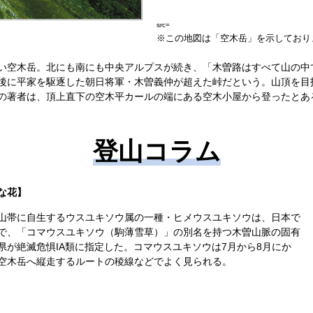
src=
※この地図は「空木岳」を示しており
い空木岳。北にも南にも中央アルプスが続き、「木曽路はすべて山の中
後に平家を駆逐した朝日将軍・木曽義仲が超えた峠だという。山頂を目
の著者は、頂上直下の空木平カールの端にある空木小屋から登ったとあ
登山コラム
な花】
山帯に自生するウスユキソウ属の一種・ヒメウスユキソウは、日本で
で、「コマウスユキソウ（駒薄雪草）」の別名を持つ木曽山脈の固有
が絶滅危惧IA類に指定した。コマウスユキソウは7月から8月にか
空木岳へ縦走するルートの稜線などでよく見られる。