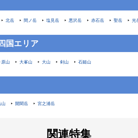
北岳
間ノ岳
塩見岳
悪沢岳
赤石岳
聖岳
光
四国エリア
ヶ原山
大峯山
大山
剣山
石鎚山
島山
開聞岳
宮之浦岳
関連特集