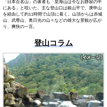
「日本百名山」の著者も「皇海山は今なお静寂の中
にある」と呟いた。主な登山口は銀山平で、庚申山
を経由して約11時間で山頂に着く。山頂からは赤城
山、武尊山、奥日光の山々などの雄大な景観が広が
り、爽快の一言。
登山コラム