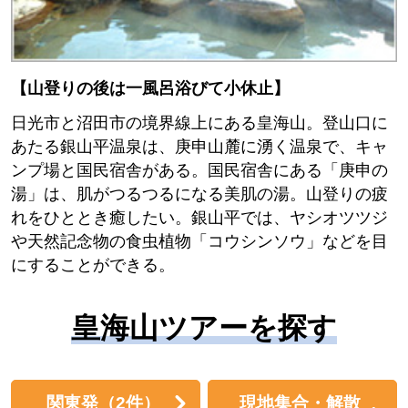
【山登りの後は一風呂浴びて小休止】
日光市と沼田市の境界線上にある皇海山。登山口に
あたる銀山平温泉は、庚申山麓に湧く温泉で、キャ
ンプ場と国民宿舎がある。国民宿舎にある「庚申の
湯」は、肌がつるつるになる美肌の湯。山登りの疲
れをひととき癒したい。銀山平では、ヤシオツツジ
や天然記念物の食虫植物「コウシンソウ」などを目
にすることができる。
皇海山ツアーを探す
関東発
（2件）
現地集合・解散