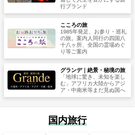
行ブランド
こころの旅
1985年発足、お参り・巡礼
の旅。案内人同行の四国八
十八ヶ所、全国の霊場めぐ
り等ご案内
グランデ｜絶景・秘境の旅
「地球に驚き、未知を楽し
む」アフリカ大陸からアジ
ア・中南米等まだ見ぬ国へ
国内旅行