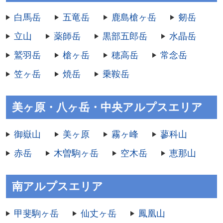
白馬岳
五竜岳
鹿島槍ヶ岳
剱岳
立山
薬師岳
黒部五郎岳
水晶岳
鷲羽岳
槍ヶ岳
穂高岳
常念岳
笠ヶ岳
焼岳
乗鞍岳
美ヶ原・八ヶ岳・中央アルプスエリア
御嶽山
美ヶ原
霧ヶ峰
蓼科山
赤岳
木曽駒ヶ岳
空木岳
恵那山
南アルプスエリア
甲斐駒ヶ岳
仙丈ヶ岳
鳳凰山