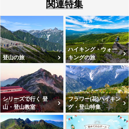
関連特集
ハイキング・ウォー
登山の旅
キングの旅
シリーズで行く 登
フラワー(花)ハイキン
山・登山教室
グ・登山特集