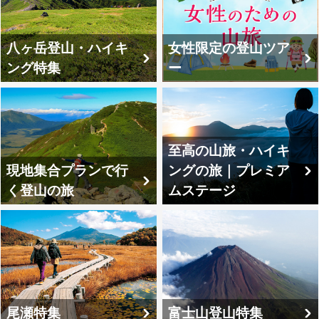
八ヶ岳登山・ハイキ
女性限定の登山ツア
ング特集
ー
至高の山旅・ハイキ
現地集合プランで行
ングの旅｜プレミア
く登山の旅
ムステージ
尾瀬特集
富士山登山特集