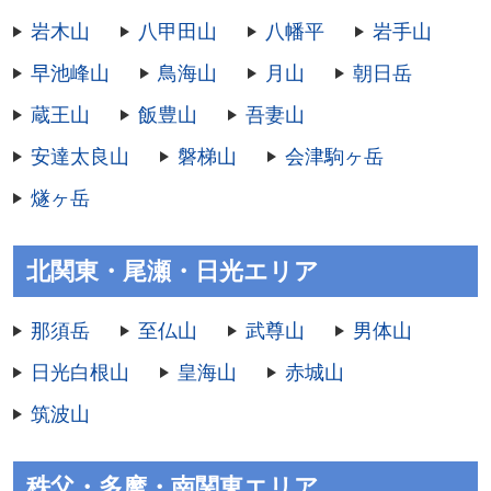
岩木山
八甲田山
八幡平
岩手山
早池峰山
鳥海山
月山
朝日岳
蔵王山
飯豊山
吾妻山
安達太良山
磐梯山
会津駒ヶ岳
燧ヶ岳
北関東・尾瀬・日光エリア
那須岳
至仏山
武尊山
男体山
日光白根山
皇海山
赤城山
筑波山
秩父・多摩・南関東エリア