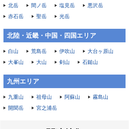
北岳
間ノ岳
塩見岳
悪沢岳
赤石岳
聖岳
光岳
北陸・近畿・中国・四国エリア
白山
荒島岳
伊吹山
大台ヶ原山
大峯山
大山
剣山
石鎚山
九州エリア
九重山
祖母山
阿蘇山
霧島山
開聞岳
宮之浦岳