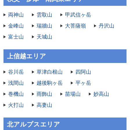
両神山
雲取山
甲武信ヶ岳
金峰山
瑞牆山
大菩薩嶺
丹沢山
富士山
天城山
上信越エリア
谷川岳
草津白根山
四阿山
浅間山
越後駒ヶ岳
平ヶ岳
巻機山
雨飾山
苗場山
妙高山
火打山
高妻山
北アルプスエリア