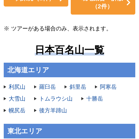
（2件）
ツアーがある場合のみ、表示されます。
日本百名山一覧
北海道エリア
利尻山
羅臼岳
斜里岳
阿寒岳
大雪山
トムラウシ山
十勝岳
幌尻岳
後方羊蹄山
東北エリア