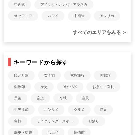
中近東
アメリカ・カナダ・アラスカ
オセアニア
ハワイ
中南米
アフリカ
すべてのエリアをみる ＞
キーワードから探す
ひとり旅
女子旅
家族旅行
夫婦旅
御朱印
歴史
神社仏閣
お参り・巡礼
美術
音楽
名城
絶景
世界遺産
エンタメ
グルメ
温泉
島旅
サイクリング・スキー
お祭り
歴史・街道
お土産
博物館