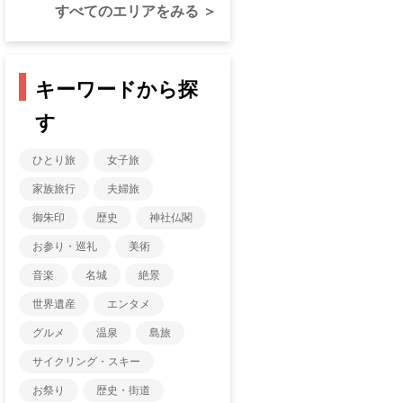
すべてのエリアをみる ＞
キーワードから探
す
ひとり旅
女子旅
家族旅行
夫婦旅
御朱印
歴史
神社仏閣
お参り・巡礼
美術
音楽
名城
絶景
世界遺産
エンタメ
グルメ
温泉
島旅
サイクリング・スキー
お祭り
歴史・街道