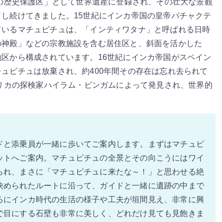
ュの歴史保護区」として世界遺産に登録され、その壮大な景観
し続けてきました。15世紀にインカ帝国の皇帝パチャクテ
ているマチュピチュは、「インティワタナ」と呼ばれる日時
の神殿」などの宗教施設を含む居住区と、斜面を活かした
区から構成されています。16世紀にインカ帝国がスペイン
ュピチュは放棄され、約400年間その存在は忘れ去られて
メリカの探検家ハイラム・ビンガムによって発見され、世界的
ドと添乗員が一緒に歩いてご案内します。まずはマチュピ
ットへご案内。マチュピチュの全景とその向こうにはワイ
られ、まさに「マチュピチュに来たな～！」と思わせる絶
決められたルートに沿って、ガイドと一緒に遺跡の中まで
ろにインカ時代の生活の様子や工夫が垣間見え、非常に興
で目にする石壁も非常に美しく、どれだけ見ても見飽きま