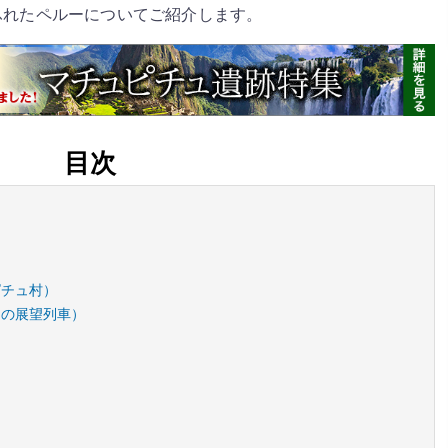
ふれたペルーについてご紹介します。
目次
ピチュ村）
きの展望列車）
）