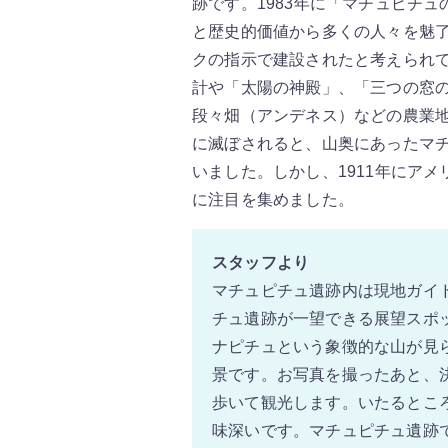
跡です。1983年に「マチュピチ
と歴史的価値から多くの人々を魅了
クの指示で建設されたと考えられ
計や「太陽の神殿」、「三つの窓
段々畑（アンデネス）などの農業地
に滅ぼされると、山奥にあったマチ
いました。しかし、1911年にア
に注目を集めました。
スタッフより
マチュピチュ遺跡内は現地ガイ
チュ遺跡が一望できる展望スポ
ナピチュという象徴的な山が見
景です。お写真を撮ったあと、
歩いて観光します。いたるとこ
味深いです。マチュピチュ遺跡