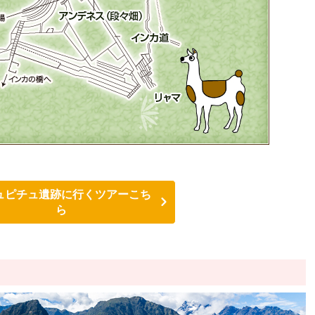
ュピチュ遺跡に行くツアーこち
ら