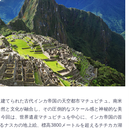
に建てられた古代インカ帝国の天空都市マチュピチュ。南米
自然と文化が融合し、その圧倒的なスケール感と神秘的な美
。今回は、世界遺産マチュピチュを中心に、インカ帝国の首
えるナスカの地上絵、標高3800メートルを超えるチチカカ湖