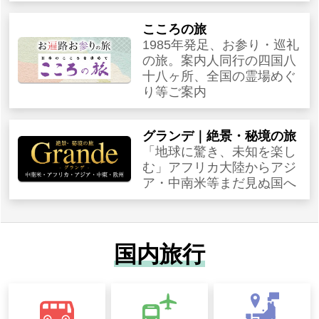
こころの旅
1985年発足、お参り・巡礼
の旅。案内人同行の四国八
十八ヶ所、全国の霊場めぐ
り等ご案内
グランデ｜絶景・秘境の旅
「地球に驚き、未知を楽し
む」アフリカ大陸からアジ
ア・中南米等まだ見ぬ国へ
国内旅行