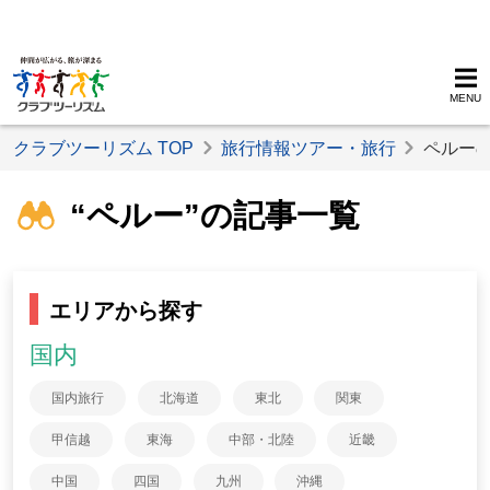
MENU
クラブツーリズム TOP
旅行情報ツアー・旅行
ペルー
“ペルー”の記事一覧
エリアから探す
国内
国内旅行
北海道
東北
関東
甲信越
東海
中部・北陸
近畿
中国
四国
九州
沖縄