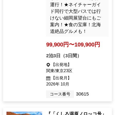
運行！★ネイチャーガイ
ド同行で大型バスでは行
けない細岡展望台にもご
案内！★食の宝庫！北海
道絶品グルメも！
99,900円〜109,900円
2泊3日（3日間）
【出発地】
関東/東京23区
【出発月】
2026年 10月
30615
コース番号
『「くしろ湿原ノロッコ号」