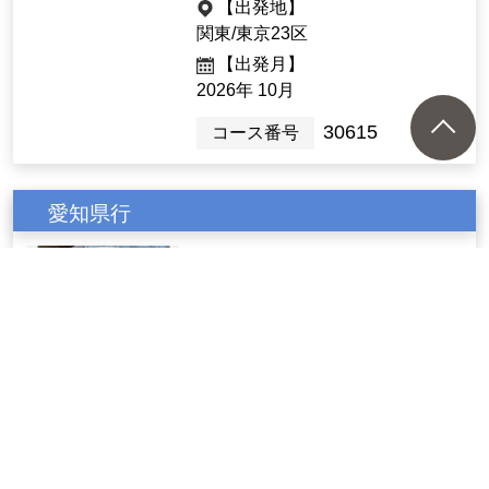
【出発地】
関東/東京23区
【出発月】
2026年 10月
30615
コース番号
愛知県行
『催行決定/豊川稲荷御開帳記
念臨時列車(往路：静岡～豊川
駅間)乗車 72年ぶり豊川稲荷
御開帳日帰り』
25,000円
豊川稲荷御開帳記念
臨時列車(イメージ)※
日帰り
方向幕は異なります
【出発地】
関東/東京23区,関東/神奈川県