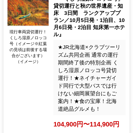
貸切運行と秋の世界遺産・知
床 3日間 ランクアッププ
ラン／10月5日発・1泊目、10
月6日発・2泊目 知床第一ホテ
現行車両貸切運行！
ル』
くしろ湿原ノロッコ
号（イメージ※紅葉
★JR北海道×クラブツーリ
の見頃は前後する場
ズム共同企画 通常の運行
合がございます）
（イメージ）
期間終了後の特別企画 く
しろ湿原ノロッコ号貸切
運行！★ネイチャーガイ
ド同行で大型バスでは行
けない細岡展望台にもご
案内！★食の宝庫！北海
道絶品グルメも！
104,900円〜114,900円