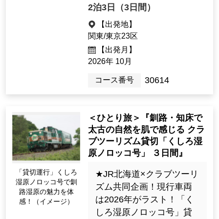
2泊3日（3日間）
【出発地】
関東/東京23区
【出発月】
2026年 10月
30614
コース番号
＜ひとり旅＞『釧路・知床で
太古の自然を肌で感じる クラ
ブツーリズム貸切「くしろ湿
原ノロッコ号」 ３日間』
「貸切運行」くしろ
★JR北海道×クラブツーリ
湿原ノロッコ号で釧
ズム共同企画！現行車両
路湿原の魅力を体
は2026年がラスト！「く
感！（イメージ）
しろ湿原ノロッコ号」貸