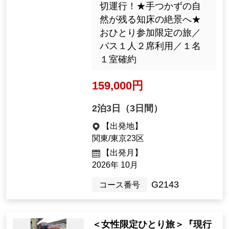
切運行！★手つかずの自
然が残る知床の絶景へ★
おひとり参加限定の旅／
バス１人２席利用／１名
１室確約
159,000円
2泊3日（3日間）
【出発地】
関東/東京23区
【出発月】
2026年 10月
G2143
コース番号
＜女性限定ひとり旅＞『現行