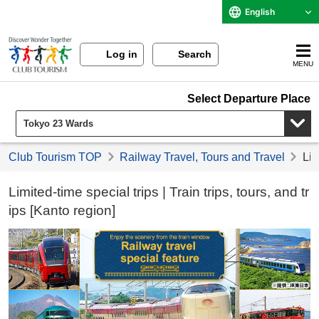
English
Log in
Search
MENU
Select Departure Place
Club Tourism TOP
Railway Travel, Tours and Travel
Lim
Limited-time special trips | Train trips, tours, and tr
ips [Kanto region]