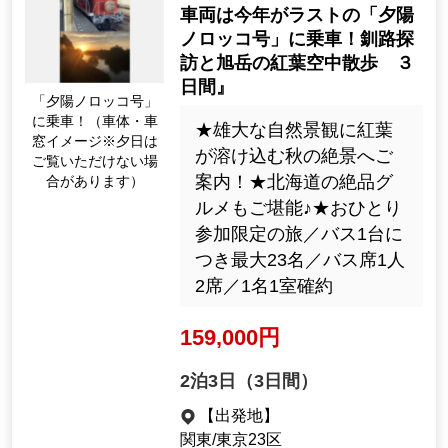
車両は今年がラストの「夕陽
ノロッコ号」に乗車！釧路探
訪と旭岳の紅葉空中散歩 ３
日間』
「夕陽ノロッコ号」
に乗車！（車体・車
★雄大な自然景観に紅葉
窓イメージ※夕日は
が溶け込む秋の絶景へご
ご覧いただけない場
案内！★北海道の絶品グ
合があります）
ルメもご堪能♪★おひとり
参加限定の旅／バス1台に
つき最大23名／バス席1人
2席／1名1室確約
159,000円
2泊3日（3日間）
【出発地】
関東/東京23区