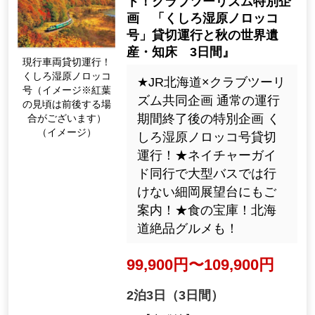
ト！クラブツーリズム特別企
画 「くしろ湿原ノロッコ
号」貸切運行と秋の世界遺
産・知床 3日間』
現行車両貸切運行！
くしろ湿原ノロッコ
★JR北海道×クラブツーリ
号（イメージ※紅葉
ズム共同企画 通常の運行
の見頃は前後する場
期間終了後の特別企画 く
合がございます）
（イメージ）
しろ湿原ノロッコ号貸切
運行！★ネイチャーガイ
ド同行で大型バスでは行
けない細岡展望台にもご
案内！★食の宝庫！北海
道絶品グルメも！
99,900円〜109,900円
2泊3日（3日間）