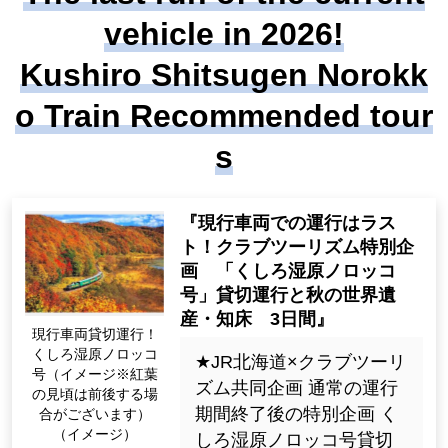
vehicle in 2026!
Kushiro Shitsugen Norokk
o Train Recommended tour
s
『現行車両での運行はラス
ト！クラブツーリズム特別企
画 「くしろ湿原ノロッコ
号」貸切運行と秋の世界遺
産・知床 3日間』
現行車両貸切運行！
くしろ湿原ノロッコ
★JR北海道×クラブツーリ
号（イメージ※紅葉
ズム共同企画 通常の運行
の見頃は前後する場
期間終了後の特別企画 く
合がございます）
（イメージ）
しろ湿原ノロッコ号貸切