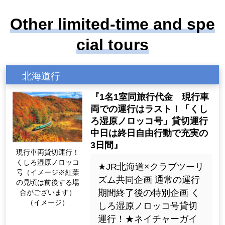
Other limited-time and spe
cial tours
北海道行
『1名1室同旅行代金 現行車
両での運行はラスト！「くし
ろ湿原ノロッコ号」貸切運行
中日は終日自由行動で充実の
3日間』
現行車両貸切運行！
くしろ湿原ノロッコ
★JR北海道×クラブツーリ
号（イメージ※紅葉
ズム共同企画 通常の運行
の見頃は前後する場
期間終了後の特別企画 く
合がございます）
（イメージ）
しろ湿原ノロッコ号貸切
運行！★ネイチャーガイ