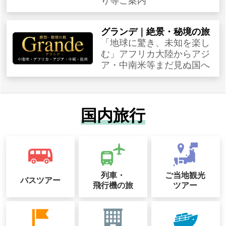
り等ご案内
グランデ｜絶景・秘境の旅
「地球に驚き、未知を楽し
む」アフリカ大陸からアジ
ア・中南米等まだ見ぬ国へ
国内旅行
列車・
ご当地観光
バスツアー
飛行機の旅
ツアー