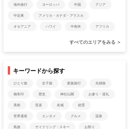
海外旅行
ヨーロッパ
中国
アジア
中近東
アメリカ・カナダ・アラスカ
オセアニア
ハワイ
中南米
アフリカ
すべてのエリアをみる ＞
キーワードから探す
ひとり旅
女子旅
家族旅行
夫婦旅
御朱印
歴史
神社仏閣
お参り・巡礼
美術
音楽
名城
絶景
世界遺産
エンタメ
グルメ
温泉
島旅
サイクリング・スキー
お祭り