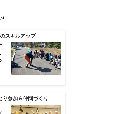
です。
のスキルアップ
技
き
ク
とり参加＆仲間づくり
聞