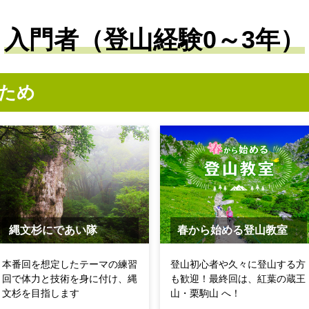
入門者（登山経験0～3年）
ため
縄文杉にであい隊
春から始める登山教室
本番回を想定したテーマの練習
登山初心者や久々に登山する方
回で体力と技術を身に付け、縄
も歓迎！最終回は、紅葉の蔵王
文杉を目指します
山・栗駒山 へ！