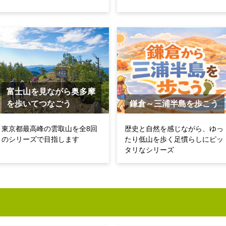
富士山を見ながら奥多摩
を歩いてつなごう
鎌倉～三浦半島を歩こう
東京都最高峰の雲取山を全8回
歴史と自然を感じながら、ゆっ
のシリーズで目指します
たり低山を歩く足慣らしにピッ
タリなシリーズ