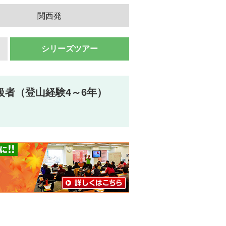
関西発
シリーズツアー
級者（登山経験4～6年）