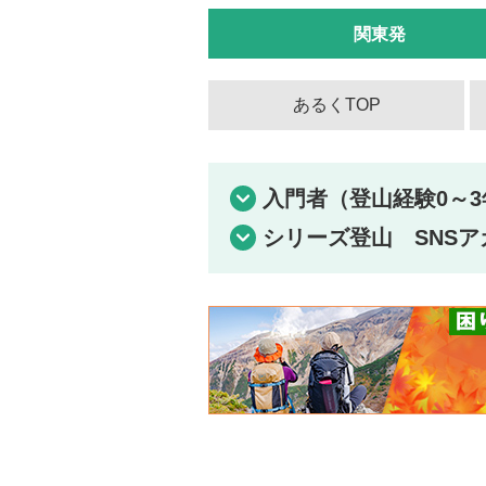
関東発
あるくTOP
入門者（登山経験0～3
シリーズ登山 SNSア