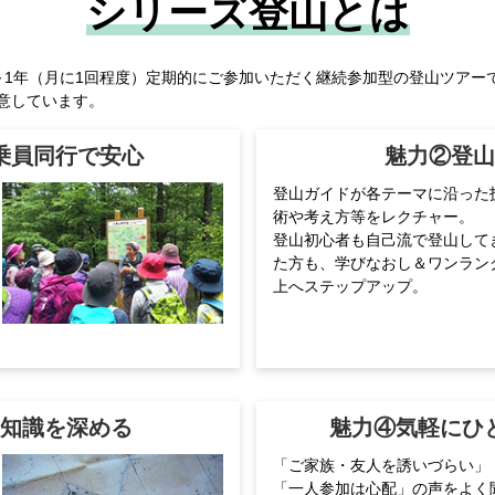
シリーズ登山とは
～1年（月に1回程度）定期的にご参加いただく継続参加型の登山ツアー
意しています。
乗員同行で安心
魅力②登山
登山ガイドが各テーマに沿った
術や考え方等をレクチャー。
登山初心者も自己流で登山して
た方も、学びなおし＆ワンラン
上へステップアップ。
門知識を深める
魅力④気軽にひ
「ご家族・友人を誘いづらい」
「一人参加は心配」の声をよく