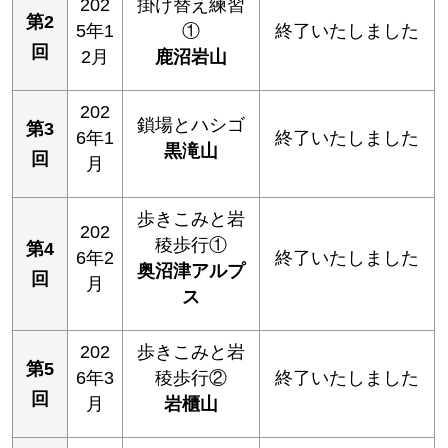
202
掛け替え練習
第2
5年1
①
終了いたしました
回
2月
鹿沼岩山
202
鎖場とハシゴ
第3
6年1
終了いたしました
黒滝山
回
月
歩きこみと岩
202
稜歩行①
第4
6年2
終了いたしました
奥沼津アルプ
回
月
ス
202
歩きこみと岩
第5
6年3
稜歩行②
終了いたしました
回
月
岩櫃山