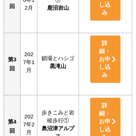
し込
回
2月
鹿沼岩山
み
詳
細・
202
鎖場とハシゴ
お申
第3
7年1
黒滝山
し込
回
月
み
詳
歩きこみと岩
細・
202
稜歩行①
お申
第4
7年2
奥沼津アルプ
し込
回
月