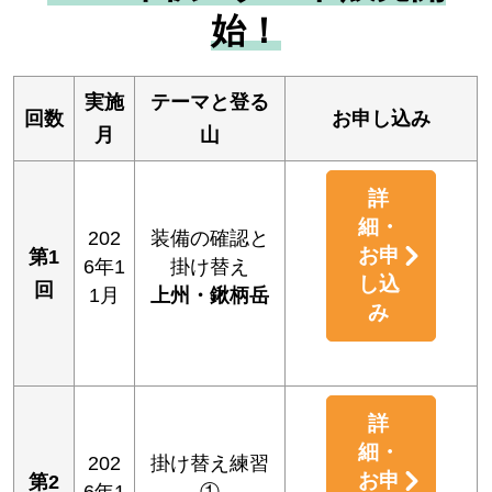
始！
実施
テーマと登る
回数
お申し込み
月
山
詳
細・
202
装備の確認と
お申
第1
6年1
掛け替え
し込
回
1月
上州・鍬柄岳
み
詳
細・
202
掛け替え練習
お申
第2
6年1
①