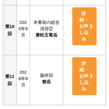
詳
細・
202
本番前の総合
お申
第10
6年8
演習②
し込
回
月
唐松五竜岳
み
詳
細・
202
最終回
お申
第11
6年9
剱岳
し込
回
月
み