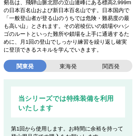
剱岳は、飛騨山脈北部の立山連峰にある標高2,999m
の日本百名山および新日本百名山です。日本国内で
「一般登山者が登る山のうちでは危険・難易度の最
も高い山」とされます。その岩稜伝いの鎖場やハシ
ゴのルートといった難所や鎖場を上手に通過するた
めに、月1回の登山でしっかり練習を繰り返し確実
に登頂できるスキルを学んでいきます。
関東発
東海発
関西発
当シリーズでは特殊装備を利用
いたします
第1回から使用します。お時間に余裕を持って