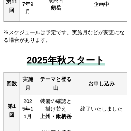
最終回
第11
7年9
企画中
剱岳
回
月
※スケジュールは予定です。実施月などが変更にな
る場合があります。
2025年秋スタート
実施
テーマと登る
回数
お申し込み
月
山
202
装備の確認と
第1
5年1
掛け替え
終了いたしました
回
1月
上州・鍬柄岳