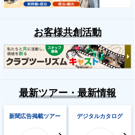
八ヶ岳登山・ハイキ
縄文杉にであい隊特
お客様共創活動
ング特集
集
マウンテン・アカデ
紅葉ハイキング・登
ミー｜登山旅行・ツ
山特集
アー
最新ツアー・最新情報
新聞広告掲載ツアー
デジタルカタログ