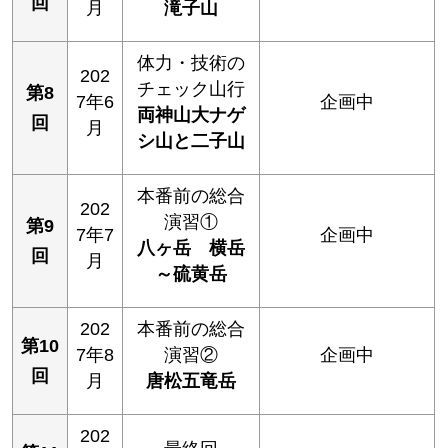
回
月
滝子山
体力・技術の
202
チェック山行
第8
7年6
企画中
両神山大ナゲ
回
月
シ山と二子山
本番前の総合
202
演習①
第9
7年7
企画中
八ヶ岳 横岳
回
月
～硫黄岳
202
本番前の総合
第10
7年8
演習②
企画中
回
月
唐松五竜岳
202