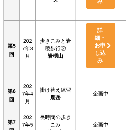
ス
み
詳
細・
202
歩きこみと岩
お申
第5
7年3
稜歩行②
し込
回
月
岩櫃山
み
202
掛け替え練習
第6
7年4
企画中
鹿岳
回
月
202
長時間の歩き
第7
7年5
こみ
企画中