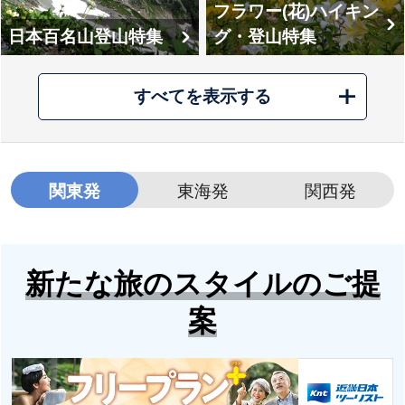
フラワー(花)ハイキン
日本百名山登山特集
グ・登山特集
すべてを表示する
北アルプスに登り隊
シリーズで行く 登
（槍ヶ岳に登り隊）
関東発
東海発
関西発
山・登山教室
特集
新たな旅のスタイルのご提
案
南アルプスに登り隊
学べる登山・講座・
特集
特集