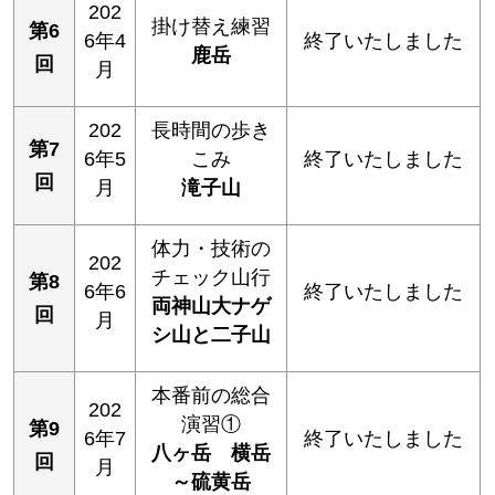
202
掛け替え練習
第6
6年4
終了いたしました
鹿岳
回
月
202
長時間の歩き
第7
6年5
こみ
終了いたしました
回
月
滝子山
体力・技術の
202
チェック山行
第8
6年6
終了いたしました
両神山大ナゲ
回
月
シ山と二子山
本番前の総合
202
演習①
第9
6年7
終了いたしました
八ヶ岳 横岳
回
月
～硫黄岳