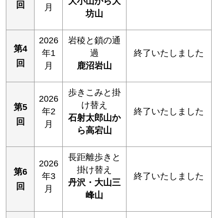
大小山から大
回
月
坊山
2026
岩稜と鎖の通
第4
年1
過
終了いたしました
回
月
鹿沼岩山
歩きこみと掛
2026
け替え
第5
年2
終了いたしました
石射太郎山か
回
月
ら高宕山
長距離歩きと
2026
掛け替え
第6
年3
終了いたしました
丹沢・大山三
回
月
峰山