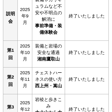
ュラムなど不
2025
安や不明点の
説明
年9
終了いたしました
解消に
会
月
事前準備・装
備体験会
2025
装備と岩場の
第1
年10
安全な通過
終了いたしました
回
月
湘南鷹取山
2025
チェストハー
第2
年11
ネスの使い方
終了いたしました
回
月
西上州・嵩山
岩稜と歩きこ
2025
み
第3
年12
終了いたしました