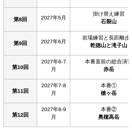
掛け替え練習
2027年5月
第8回
石裂山
岩場練習と長距離歩
2027年6月
第9回
乾徳山と滝子山
2027年6-7
本番直前の総合演
第10回
月
赤岳
2027年7-8
本番①
第11回
月
槍ヶ岳
2027年8-9
本番②
第12回
月
奥穂高岳