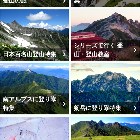
登山の旅
集
シリーズで行く 登
日本百名山登山特集
山・登山教室
南アルプスに登り隊
特集
剱岳に登り隊特集