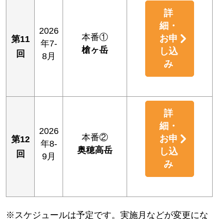
詳
細・
2026
本番①
お申
第11
年7-
槍ヶ岳
し込
回
8月
み
詳
細・
2026
本番②
お申
第12
年8-
奥穂高岳
し込
回
9月
み
※スケジュールは予定です。実施月などが変更にな