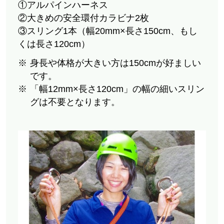
①アルパインハーネス
②大きめの安全環付カラビナ2枚
③スリング1本（幅20mm×長さ150cm、もし
くは長さ120cm）
身長や体格が大きい方は150cmが好ましい
です。
「幅12mm×長さ120cm」の幅の細いスリン
グは不要となります。