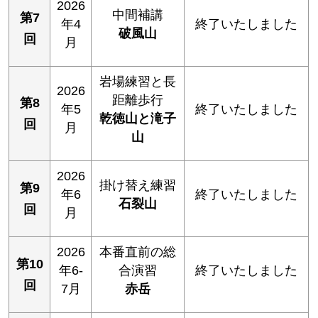
2026
中間補講
第7
年4
終了いたしました
破風山
回
月
岩場練習と長
2026
距離歩行
第8
年5
終了いたしました
乾徳山と滝子
回
月
山
2026
掛け替え練習
第9
年6
終了いたしました
石裂山
回
月
2026
本番直前の総
第10
年6-
合演習
終了いたしました
回
7月
赤岳