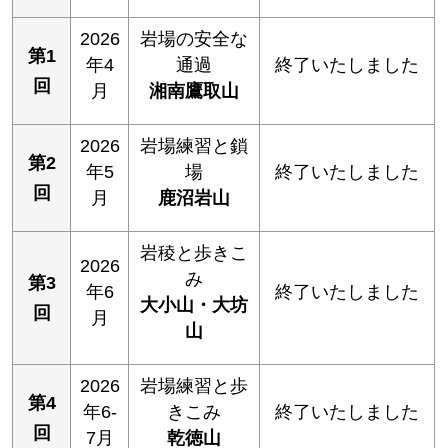
2026
岩場の安全な
第1
年4
通過
終了いたしました
回
月
湘南鷹取山
2026
岩場練習と鎖
第2
年5
場
終了いたしました
回
月
鹿沼岩山
岩稜と歩きこ
2026
み
第3
年6
終了いたしました
大小山・大坊
回
月
山
2026
岩場練習と歩
第4
年6-
きこみ
終了いたしました
回
7月
乾徳山