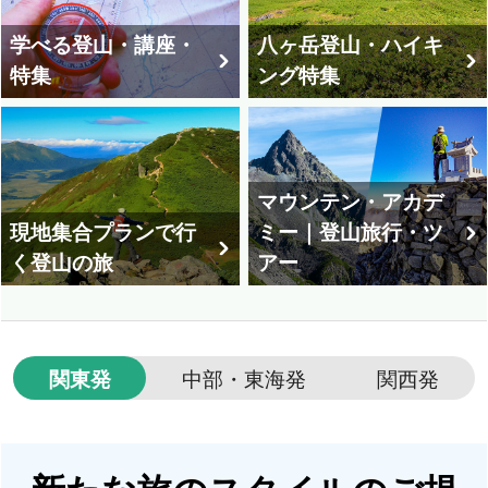
学べる登山・講座・
八ヶ岳登山・ハイキ
特集
ング特集
マウンテン・アカデ
現地集合プランで行
ミー｜登山旅行・ツ
く登山の旅
アー
関東発
中部・東海発
関西発