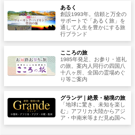
あるく
創設1993年。信頼と万全の
サポートで「あるく旅」を
通して人生を豊かにする旅
行ブランド
こころの旅
1985年発足、お参り・巡礼
の旅。案内人同行の四国八
十八ヶ所、全国の霊場めぐ
り等ご案内
グランデ｜絶景・秘境の旅
「地球に驚き、未知を楽し
む」アフリカ大陸からアジ
ア・中南米等まだ見ぬ国へ