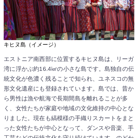
キヒヌ島（イメージ）
エストニア南西部に位置するキヒヌ島は、リーガ
湾に浮かぶ約16.4㎢の小さな島です。島独自の伝
統文化が色濃く残ることで知られ、ユネスコの無
形文化遺産にも登録されています。島では、昔か
ら男性は漁や航海で長期間島を離れることが多
く、女性たちが家庭や地域の文化維持の中心とな
りました。現在も縞模様の手織りスカートをまと
った女性たちが中心となって、ダンスや音楽、手
工芸などの伝統文化を守り続けています。のどか