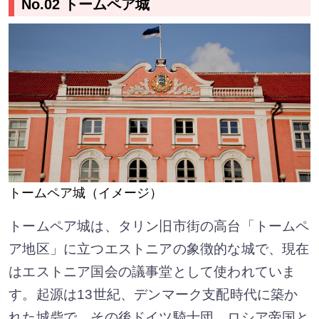
No.02 トームペア城
トームペア城（イメージ）
トームペア城は、タリン旧市街の高台「トームペ
ア地区」に立つエストニアの象徴的な城で、現在
はエストニア国会の議事堂として使われていま
す。起源は13世紀、デンマーク支配時代に築か
れた城砦で、その後ドイツ騎士団、ロシア帝国と