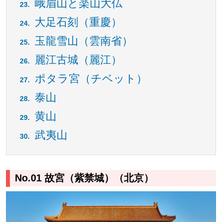
峨眉山と楽山大仏
大足石刻（重慶）
玉龍雪山（雲南省）
麗江古城（麗江）
ポタラ宮（チベット）
泰山
黄山
武夷山
No.01 故宮（紫禁城）（北京）