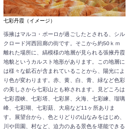
七彩丹霞（イメージ）
張掖はマルコ・ポーロが過ごしたとされる、シル
クロード河西回廊の街です。そこから約50ｋｍ
離れた場所に、縞模様の地層が見られる張掖丹霞
地貌というカルスト地形があります。この地層に
は様々な鉱石が含まれていることから、陽光によ
り色が変わります。赤、黄、白、青、緑など色彩
の美しさから七彩山とも称されます。見どころは
七彩霞峡、七彩塔、七彩屏、火海、七彩練、瑠璃
峰、七彩瑚、七彩菇、大扇など11ヶ所ありま
す。展望台から、色とりどりの山なみをはじめ、
川や田園、村など、迫力のある景色を堪能できる