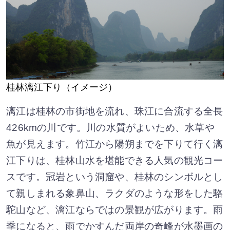
桂林漓江下り（イメージ）
漓江は桂林の市街地を流れ、珠江に合流する全長
426kmの川です。川の水質がよいため、水草や
魚が見えます。竹江から陽朔までを下りて行く漓
江下りは、桂林山水を堪能できる人気の観光コー
スです。冠岩という洞窟や、桂林のシンボルとし
て親しまれる象鼻山、ラクダのような形をした駱
駝山など、漓江ならではの景観が広がります。雨
季になると、雨でかすんだ両岸の奇峰が水墨画の