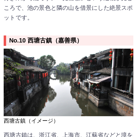
ころで、池の景色と隣の山を借景にした絶景スポ
ットです。
No.10 西塘古鎮（嘉善県）
西塘古鎮（イメージ）
西塘古鎮は、浙江省、上海市、江蘇省などと境を