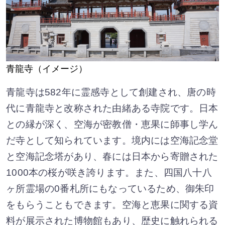
青龍寺（イメージ）
青龍寺は582年に霊感寺として創建され、唐の時
代に青龍寺と改称された由緒ある寺院です。日本
との縁が深く、空海が密教僧・恵果に師事し学ん
だ寺として知られています。境内には空海記念堂
と空海記念塔があり、春には日本から寄贈された
1000本の桜が咲き誇ります。また、四国八十八
ヶ所霊場の0番札所にもなっているため、御朱印
をもらうこともできます。空海と恵果に関する資
料が展示された博物館もあり、歴史に触れられる