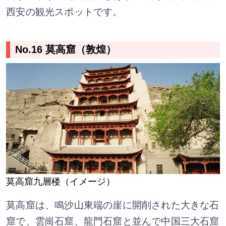
西安の観光スポットです。
No.16 莫高窟（敦煌）
莫高窟九層楼（イメージ）
莫高窟は、鳴沙山東端の崖に開削された大きな石
窟で、雲崗石窟、龍門石窟と並んで中国三大石窟