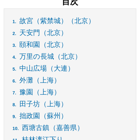
目次
故宮（紫禁城）（北京）
天安門（北京）
頤和園（北京）
万里の長城（北京）
中山広場（大連）
外灘（上海）
豫園（上海）
田子坊（上海）
拙政園（蘇州）
西塘古鎮（嘉善県）
桂林漓江下り