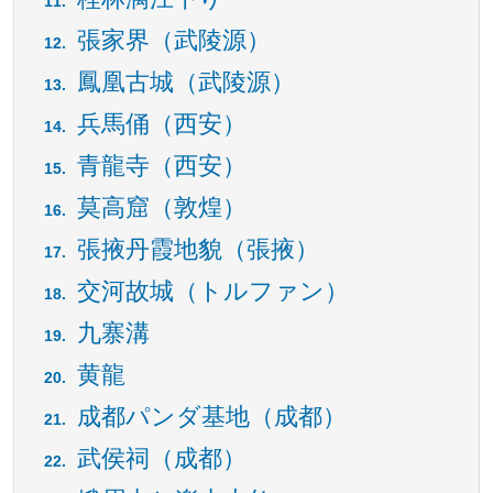
張家界（武陵源）
鳳凰古城（武陵源）
兵馬俑（西安）
青龍寺（西安）
莫高窟（敦煌）
張掖丹霞地貌（張掖）
交河故城（トルファン）
九寨溝
黄龍
成都パンダ基地（成都）
武侯祠（成都）