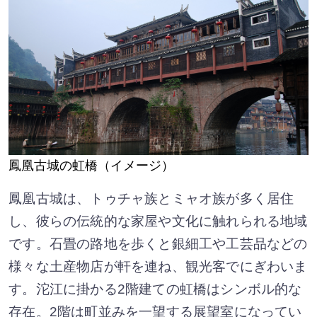
鳳凰古城の虹橋（イメージ）
鳳凰古城は、トゥチャ族とミャオ族が多く居住
し、彼らの伝統的な家屋や文化に触れられる地域
です。石畳の路地を歩くと銀細工や工芸品などの
様々な土産物店が軒を連ね、観光客でにぎわいま
す。沱江に掛かる2階建ての虹橋はシンボル的な
存在。2階は町並みを一望する展望室になってい