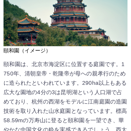
頤和園（イメージ）
頤和園は、北京市海淀区に位置する庭園です。1
750年、清朝皇帝・乾隆帝が母への親孝行のため
に造られたといわれています。290ha以上もある
広大な園地の4分の3は昆明湖という人口湖で占
めており、杭州の西湖をモデルに江南庭園の造園
技術を取り入れた山水庭園となっています。標高
58.59mの万寿山に登ると頤和園を一望でき、華
やかな中国文化の粋を実感できるでしょう。西太