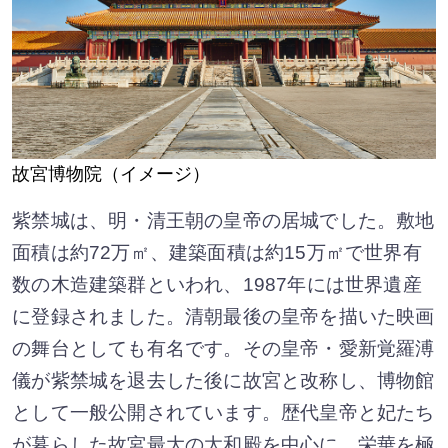
故宮博物院（イメージ）
紫禁城は、明・清王朝の皇帝の居城でした。敷地
面積は約72万㎡、建築面積は約15万㎡で世界有
数の木造建築群といわれ、1987年には世界遺産
に登録されました。清朝最後の皇帝を描いた映画
の舞台としても有名です。その皇帝・愛新覚羅溥
儀が紫禁城を退去した後に故宮と改称し、博物館
として一般公開されています。歴代皇帝と妃たち
が暮らした故宮最大の太和殿を中心に、栄華を極