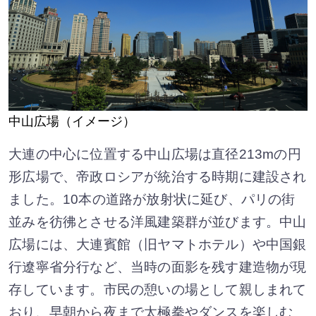
中山広場（イメージ）
大連の中心に位置する中山広場は直径213mの円
形広場で、帝政ロシアが統治する時期に建設され
ました。10本の道路が放射状に延び、パリの街
並みを彷彿とさせる洋風建築群が並びます。中山
広場には、大連賓館（旧ヤマトホテル）や中国銀
行遼寧省分行など、当時の面影を残す建造物が現
存しています。市民の憩いの場として親しまれて
おり、早朝から夜まで太極拳やダンスを楽しむ