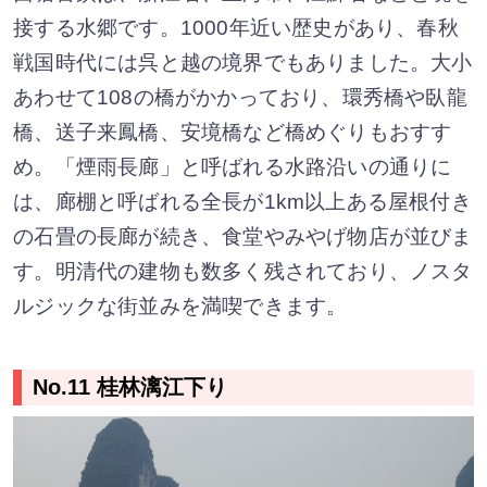
接する水郷です。1000年近い歴史があり、春秋
戦国時代には呉と越の境界でもありました。大小
あわせて108の橋がかかっており、環秀橋や臥龍
橋、送子来鳳橋、安境橋など橋めぐりもおすす
め。「煙雨長廊」と呼ばれる水路沿いの通りに
は、廊棚と呼ばれる全長が1km以上ある屋根付き
の石畳の長廊が続き、食堂やみやげ物店が並びま
す。明清代の建物も数多く残されており、ノスタ
ルジックな街並みを満喫できます。
No.11 桂林漓江下り