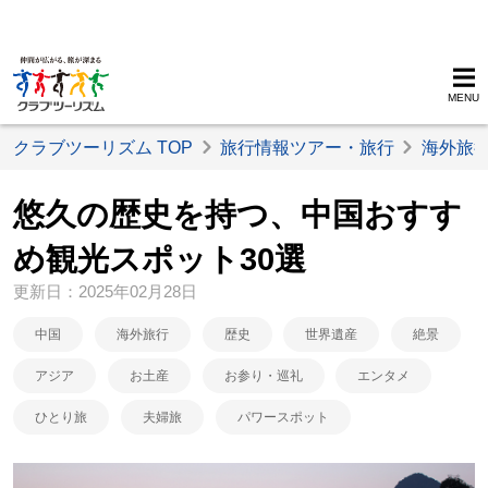
MENU
クラブツーリズム TOP
旅行情報ツアー・旅行
海外旅
悠久の歴史を持つ、中国おすす
め観光スポット30選
更新日：2025年02月28日
中国
海外旅行
歴史
世界遺産
絶景
アジア
お土産
お参り・巡礼
エンタメ
ひとり旅
夫婦旅
パワースポット