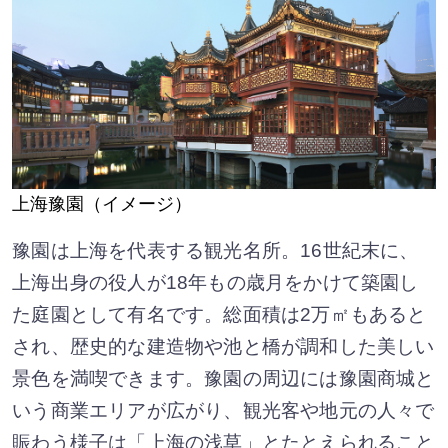
上海豫園（イメージ）
豫園は上海を代表する観光名所。16世紀末に、
上海出身の役人が18年もの歳月をかけて築園し
た庭園として有名です。総面積は2万㎡もあると
され、歴史的な建造物や池と橋が調和した美しい
景色を満喫できます。豫園の周辺には豫園商城と
いう商業エリアが広がり、観光客や地元の人々で
賑わう様子は「上海の浅草」とたとえられること