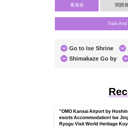
東海発
関西
Train And
Go to Ise Shrine
Shimakaze Go by
Rec
"OMO Kansai Airport by Hoshi
esorts Accommodation! Ise Jin
Ryogu Visit World Heritage Ko