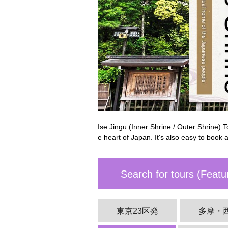
Ise Jingu (Inner Shrine / Outer Shrine) T
e heart of Japan. It's also easy to book a
Search for tours (Feat
東京23区発
多摩・