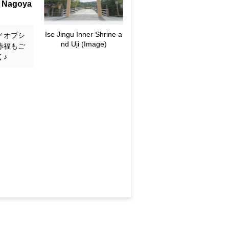
u Nagoya
Ise Jingu Inner Shrine a
／オプシ
nd Uji (Image)
赤福もご
く♪