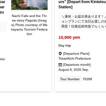
par
urs" [Depart from Kintets
war
Station]
izu
Nachi Falls and the Thr
＼連休・お盆出発あります！
ee-story Pagoda (Imag
ョンプランにて当日お渡しの
e) Photo courtesy of Wa
用意！往復近鉄特急でらくら
kayama Tourism Federa
tion
10,900 yen
Day trip
[Departure Place]
Tokai/Aichi Prefecture
hizu
[Departure month]
August 8, 2026 Sep.
Tour Number
76398