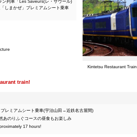
列車「Les Saveurs(レ・サヴール)
急「しまかぜ」プレミアムシート乗車
ecture
Kintetsu Restaurant Trai
aurant train!
プレミアムシート乗車(宇治山田→近鉄名古屋間)
然あのりふぐコースの昼食もお楽しみ
pproximately 17 hours!