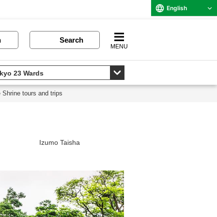
English
n
Search
MENU
 Shrine tours and trips
Izumo Taisha