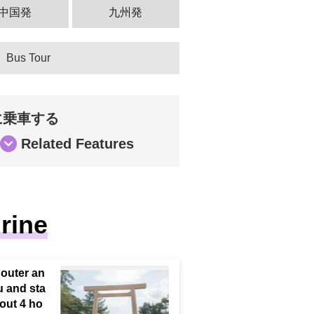
中国発
九州発
Bus Tour
」に乗車する
Related Features
rine
 outer an
u and sta
out 4 ho