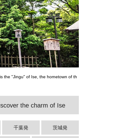
is the "Jingu" of Ise, the hometown of th
iscover the charm of Ise
千葉発
茨城発