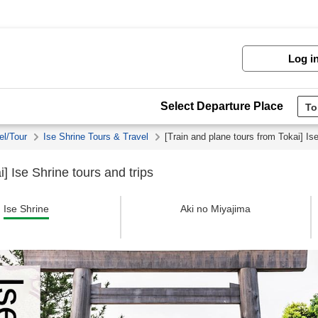
Log i
Select Departure Place
el/Tour
Ise Shrine Tours & Travel
[Train and plane tours from Tokai] Ise
] Ise Shrine tours and trips
Ise Shrine
Aki no Miyajima