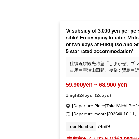
'A subsidy of 3,000 yen per pe
sible! Enjoy spiny lobster, Mat
or two days at Fukujuso and S
5-star rated accommodation'
往復近鉄観光特急「しまかぜ」プ
古屋⇒宇治山田間、復路：賢島⇒
59,900yen ~ 68,900 yen
1night2days（2days）
[Departure Place]
Tokai/Aichi Pref
[Departure month]
2026年 10,11
Tour Number
74589