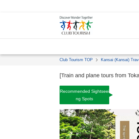
Club Tourism TOP
Kansai (Kansai) Trav
[Train and plane tours from Tokai
Recommended Sightseei
ng Spots