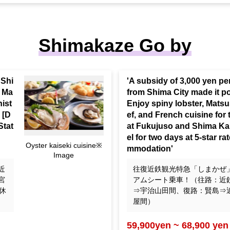
Shimakaze Go by
 Shi
'A subsidy of 3,000 yen pe
e Ma
from Shima City made it po
hist
Enjoy spiny lobster, Mats
 [D
ef, and French cuisine for
Stat
at Fukujuso and Shima K
el for two days at 5-star r
Oyster kaiseki cuisine※
mmodation'
Image
近
往復近鉄観光特急「しまかぜ
宮
アムシート乗車！（往路：近
休
⇒宇治山田間、復路：賢島⇒
屋間）
59,900yen ~ 68,900 yen