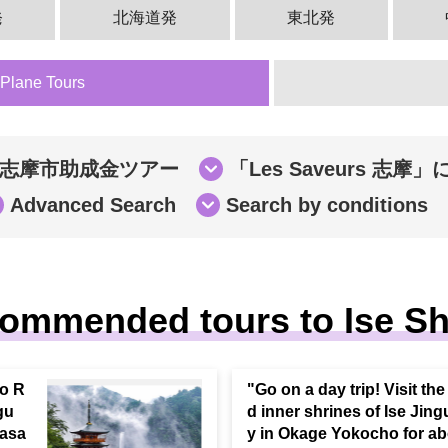
発
北海道発
東北発
 Plane Tours
志摩市助成金ツアー
「Les Saveurs 志摩
Advanced Search
Search by conditions
ommended tours to Ise Sh
no R
"Go on a day trip! Visit the
gu
d inner shrines of Ise Jing
yasa
y in Okage Yokocho for ab