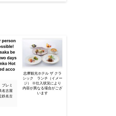
r person
ssible!
usaka be
 two days
anko Hot
ated acco
志摩観光ホテル ザ クラ
シック ランチ（イメー
ジ） ※仕入状況により
」プレミ
内容が異なる場合がござ
鉄名古屋
います
近鉄名古