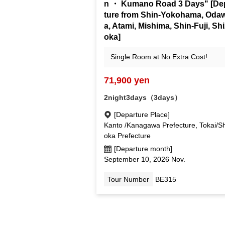
n ・ Kumano Road 3 Days" [De
ture from Shin-Yokohama, Oda
a, Atami, Mishima, Shin-Fuji, Sh
oka]
Single Room at No Extra Cost!
71,900 yen
2night3days（3days）
[Departure Place]
Kanto /Kanagawa Prefecture, Tokai/S
oka Prefecture
[Departure month]
September 10, 2026 Nov.
Tour Number
BE315