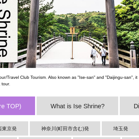
our/Travel Club Tourism. Also known as "Ise-san" and "Daijingu-san", it 
 tour.
ure TOP)
What is Ise Shrine?
D
西東京発
神奈川(町田市含む)発
埼玉発