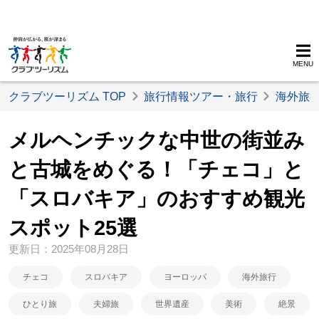
MENU
クラブツーリズム TOP
旅行情報ツアー・旅行
海外旅
メルヘンチックな中世の街並み
と古城をめぐる！「チェコ」と
「スロバキア」のおすすめ観光
スポット25選
更新日：2025年08月28日
チェコ
スロバキア
ヨーロッパ
海外旅行
ひとり旅
夫婦旅
世界遺産
美術
絶景