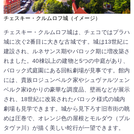
チェスキー・クルムロフ城（イメージ）
チェスキー・クルムロフ城は、チェコではプラハ
城に次ぐ2番目に大きな古城です。城は13世紀に
建設され、ルネサンス期やバロック期に増改築さ
れました。40棟以上の建物と5つの中庭があり、
バロック式庭園にある回転劇場が見事です。館内
には、貴族ロジュンベルク家やシュヴァルツェン
ベルク家ゆかりの豪華な調度品、壁画などが展示
され、18世紀に改装されたバロック様式の城内
劇場も見学できます。城から見下ろす旧市街の眺
めは圧巻で、オレンジ色の屋根とモルダウ（ブル
タヴァ川）が描く美しい蛇行が一望できます。