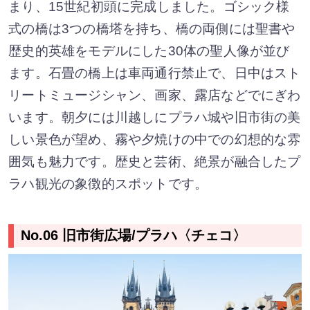
まり、15世紀初頭に完成しました。ゴシック様
式の橋は3つの橋塔を持ち、橋の両側には聖書や
歴史的英雄をモデルにした30体の聖人像が並び
ます。石畳の橋上は車両通行禁止で、日中はスト
リートミュージシャン、画家、露店などでにぎわ
います。朝夕には川越しにプラハ城や旧市街の美
しい景色が望め、霧や夕焼けの中での幻想的な雰
囲気も魅力です。歴史と芸術、絶景が融合したプ
ラハ観光の象徴的スポットです。
No.06 旧市街広場/プラハ〈チェコ〉