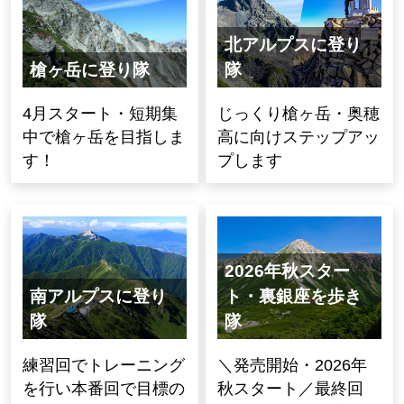
北アルプスに登り
槍ヶ岳に登り隊
隊
4月スタート・短期集
じっくり槍ヶ岳・奥穂
中で槍ヶ岳を目指しま
高に向けステップアッ
す！
プします
2026年秋スター
南アルプスに登り
ト・裏銀座を歩き
隊
隊
練習回でトレーニング
＼発売開始・2026年
を行い本番回で目標の
秋スタート／最終回