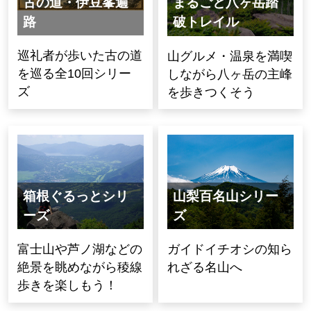
古の道・伊豆峯遍
まるごと八ヶ岳踏
路
破トレイル
巡礼者が歩いた古の道
山グルメ・温泉を満喫
を巡る全10回シリー
しながら八ヶ岳の主峰
ズ
を歩きつくそう
箱根ぐるっとシリ
山梨百名山シリー
ーズ
ズ
富士山や芦ノ湖などの
ガイドイチオシの知ら
絶景を眺めながら稜線
れざる名山へ
歩きを楽しもう！