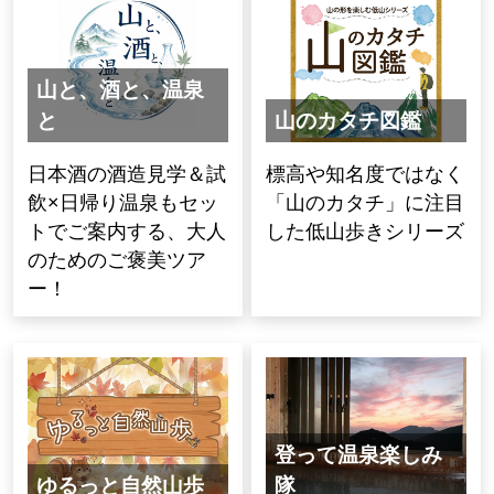
山と、酒と、温泉
と
山のカタチ図鑑
日本酒の酒造見学＆試
標高や知名度ではなく
飲×日帰り温泉もセッ
「山のカタチ」に注目
トでご案内する、大人
した低山歩きシリーズ
のためのご褒美ツア
ー！
登って温泉楽しみ
ゆるっと自然山歩
隊