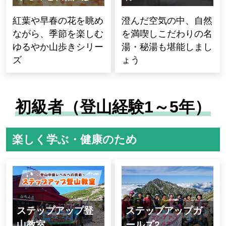
紅葉や早春の花を眺め
澄んだ空気の中、自然
ながら、季節を楽しむ
を満喫しこだわりの名
ゆるやか山歩きシリー
湯・秘湯も堪能しまし
ズ
ょう
初級者（登山経験1～5年）
楽しく学ぶ・健康のため
ステップアップ登
ステップアップガ
山教室
ールズ2