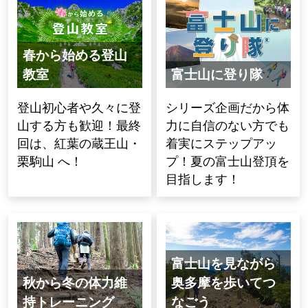
春から始める登山
教室
富士山に登り隊
登山初心者や久々に登
シリーズ企画だから体
山する方も歓迎！最終
力に自信のない方でも
回は、紅葉の蔵王山・
着実にステップアッ
栗駒山 へ！
プ！夏の富士山登頂を
目指します！
富士山を見ながら
秋から冬の体力維
奥多摩を歩いてつ
持トレーニング
なごう