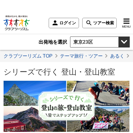
ログイン
ツアー検索
MENU
出発地を選択
クラブツーリズム TOP
テーマ旅行・ツアー
あるく
シリーズで行く 登山・登山教室