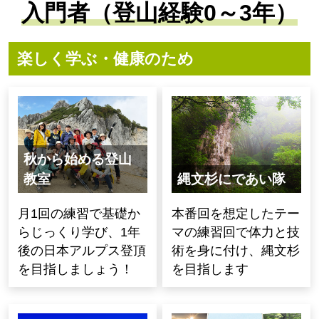
入門者（登山経験0～3年）
楽しく学ぶ・健康のため
秋から始める登山
教室
縄文杉にであい隊
月1回の練習で基礎か
本番回を想定したテー
らじっくり学び、1年
マの練習回で体力と技
後の日本アルプス登頂
術を身に付け、縄文杉
を目指しましょう！
を目指します