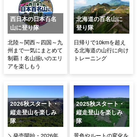
西日本の日本百名
北海道の百名山に
山に登り隊
登り隊
北陸～関西～四国～九
日帰りで10kmを超え
州まで一気にまとめて
る北海道の山行に向け
制覇！名山揃いのエリ
トレーニング
アを楽しもう
2026秋スタート・
2025秋スタート・
縦走登山を楽しみ
縦走登山を楽しみ
隊
隊
＼発売開始・2026年
景色やルートの変化を