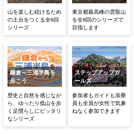
山を楽しむ続けるため
東京都最高峰の雲取山
の土台をつくる全6回
を全8回のシリーズで
シリーズ
目指します
鎌倉～三浦半島を
ステップアップガ
歩こう
ールズ
歴史と自然を感じなが
参加者もガイドも添乗
ら、ゆったり低山を歩
員も全員が女性で気兼
く足慣らしにピッタリ
ねなく参加できます
なシリーズ