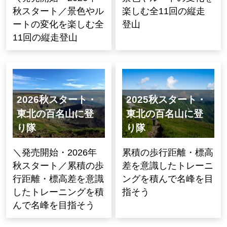
秋スタート／景色やル
楽しむ全11回の縦走
ートの変化を楽しむ全
登山
11回の縦走登山
2026秋スタート・
2025秋スタート・
東北の百名山に登
東北の百名山に登
り隊
り隊
＼発売開始・2026年
累積の歩行距離・標高
秋スタート／累積の歩
差を意識したトレーニ
行距離・標高差を意識
ングを積んで名峰を目
したトレーニングを積
指そう
んで名峰を目指そう