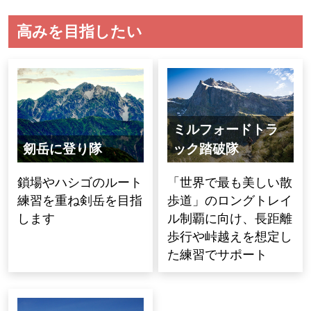
高みを目指したい
ミルフォードトラ
剱岳に登り隊
ック踏破隊
鎖場やハシゴのルート
「世界で最も美しい散
練習を重ね剣岳を目指
歩道」のロングトレイ
します
ル制覇に向け、長距離
歩行や峠越えを想定し
た練習でサポート