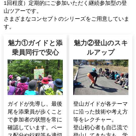
1回程度）定期的にご参加いただく継続参加型の登
山ツアーです。
さまざまなコンセプトのシリーズをご用意していま
す。
魅力①ガイドと添
魅力②登山のスキ
乗員同行で安心
ルアップ
ガイドが先導し、最後
登山ガイドが各テーマ
尾を添乗員が歩くこと
に沿った技術や考え方
で参加者の状態を常に
等をレクチャー。
確認しています。ペー
登山初心者も自己流で
ス配分や行程等を適切
登山してきた方も、学