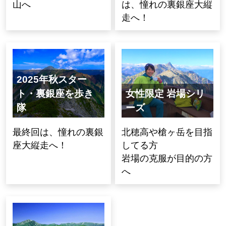
山へ
は、憧れの裏銀座大縦
走へ！
2025年秋スター
ト・裏銀座を歩き
女性限定 岩場シリ
隊
ーズ
最終回は、憧れの裏銀
北穂高や槍ヶ岳を目指
座大縦走へ！
してる方
岩場の克服が目的の方
へ