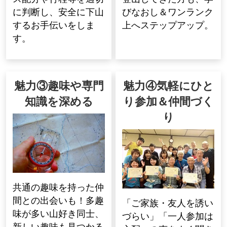
に判断し、安全に下山
びなおし＆ワンランク
するお手伝いをしま
上へステップアップ。
す。
魅力③趣味や専門
魅力④気軽にひと
知識を深める
り参加＆仲間づく
り
共通の趣味を持った仲
間との出会いも！多趣
「ご家族・友人を誘い
味が多い山好き同士、
づらい」「一人参加は
新しい趣味も見つかる