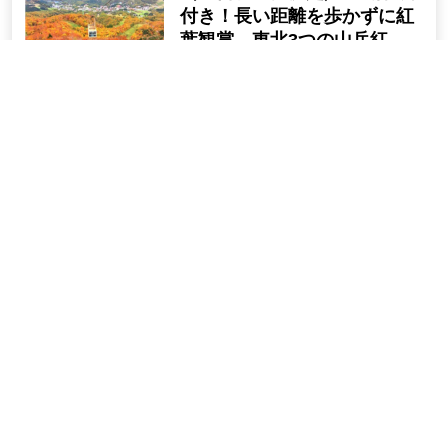
t are difficult to reach on yo
ur own! Kamikochi, Hida Ta
kayama, and the World Herit
age Site "Shirakawa-go" in
世界遺産・白川郷
2 days" < Mini Hiking >
（イメージ）
31,900yen ~ 45,900 yen
Accommodation
[Departure Place]
Kanto
[Departure month]
2026 8,9,10, Nov.
＼全日程出発決定／『2泊6食
付き！長い距離を歩かずに紅
葉観賞 東北3つの山岳紅
葉 鳥海山・栗駒山・蔵王3