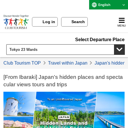
English
Log in
Search
MENU
Select Departure Place
Club Tourism TOP
Travel within Japan
Japan's hidden p
[From Ibaraki] Japan's hidden places and specta
cular views tours and trips