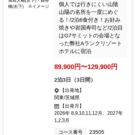
角島大橋(左下)・錦帯
i]
橋(右下) ※イメージ
個人では行きにくい山陰
山陽の名所を一度にめぐ
る！/2泊6食付き！お好み
焼きや岩国寿司など/2泊目
はG7サミットの会場とな
った弊社Aランクリゾート
ホテルに宿泊
89,900yen ~ 129,900 ye
n
2night3days（3days）
[Departure Place]
Kanto /Ibaraki Prefecture
[Departure month]