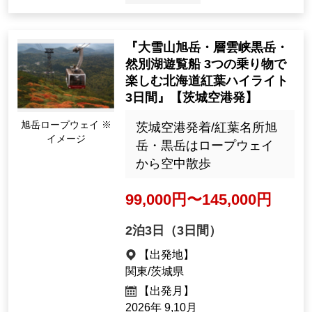
2026: 8, 9, 10, 11, Dec.; 2027: 1,
2, Mar.
23505
Tour Number
'Daisetsuzan Mt. Asahidake
・ Sounkyo Gorge Mt. Kuro
dake ・ Lake Shikaribetsu S
ightseeing Boat Enjoy on T
hree Rides Hokkaido Autum
旭岳ロープウェイ ※
n foliage Highlights 3 Days'
イメージ
[Departing from Ibaraki Airp
ort]
茨城空港発着/紅葉名所旭
岳・黒岳はロープウェイ
から空中散歩