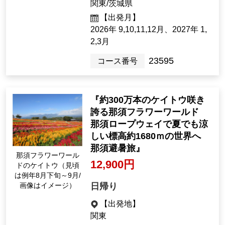
（イメージ）※大塚
Visit six popular sights in
国際美術館の展示作
Setouchi at once / Same p
品を撮影したもので
す
rice per person per room
87,900yen ~ 89,900 yen
3night4days（4days）
[Departure Place]
Kanto /Ibaraki Prefecture
[Departure month]
September 2026, October 11, De
c.; 2027 September 1, February M
ar.
23595
Tour Number