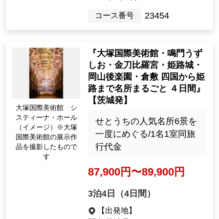
99,000yen ~ 145,000 ye
n
2night3days（3days）
[Departure Place]
Kanto /Ibaraki Prefecture
[Departure month]
September 2026, Oct.
23454
Tour Number
"Otsuka Museum of Art, Nar
uto Uzushio, Kintohira Shri
ne, Himeji Castle, Okayama
Korakuen Garden, Kurashik
i Shikoku to Himeji 4 days"
大塚国際美術館 シ
[From Ibaraki]
スティーナ・ホール