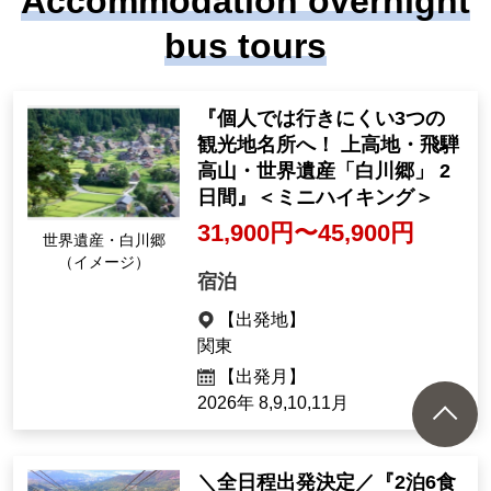
89,900yen ~ 124,900 ye
n
2night3days（3days）
[Departure Place]
Kanto /Ibaraki Prefecture
[Departure month]
2026年 10,12月、2027年 1,2,3月
23532
Tour Number
Accommodation overnight
bus tours
"Visit three tourist spots tha