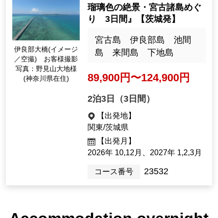
14,900 yen
首都圏外郭放水路(イ
メージ)
Day trip
[Departure Place]
Kanto
[Departure month]
August 8, 2026 Sep.
"A warm and sunny souther
n island tour of the Miyako I
slands, a stunning azure blu
e landscape, 3 days" [Depar
ting from Ibaraki]
伊良部大橋(イメージ
／空撮) お客様撮影
宮古島 伊良部島 池間
写真：野見山大地様
島 来間島 下地島
(神奈川県在住)