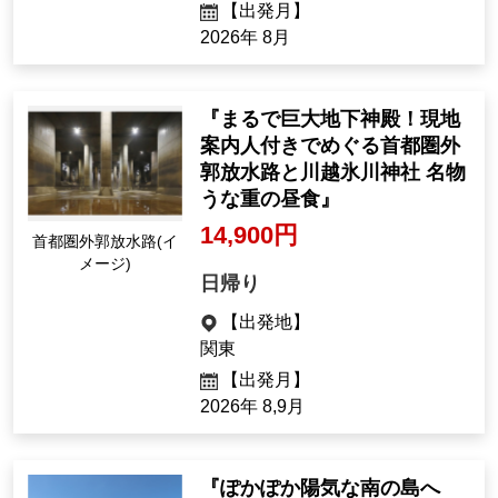
『約300万本のケイトウ咲き
誇る那須フラワーワールド
那須ロープウェイで夏でも涼
しい標高約1680ｍの世界へ
那須避暑旅』
那須フラワーワール
12,900 yen
ドのケイトウ（見頃
は例年8月下旬～9月/
Day trip
画像はイメージ）
[Departure Place]
Kanto
[Departure month]
Aug. 2026
『まるで巨大地下神殿！現地
案内人付きでめぐる首都圏外
郭放水路と川越氷川神社 名物
うな重の昼食』