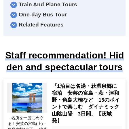
Train And Plane Tours
One-day Bus Tour
Related Features
Staff recommendation! Hid
den and spectacular tours
"The first night is a famous
hot spring, Hagi Onsen Villa
ge, Accommodation Aki no
Miyajima, Hagi, Tsuwano, Ts
unoshima Bridge, etc. Enjoy
名所を一度にめぐ
at 15 points Dynamic San'in
る！安芸の宮島(上)・
San'yo 3 days" [From Ibarak