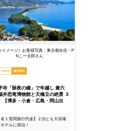
（イメージ）お客様写真：東京都在住・P
Nこー太郎さん
ーPASS
限定割引
平寺「除夜の鐘」で年越し 兼六
福井恐竜博物館と天橋立の絶景 ３
』【博多・小倉・広島・岡山出
１名１室同旅行代金】２泊とも大浴場
きホテルに宿泊！