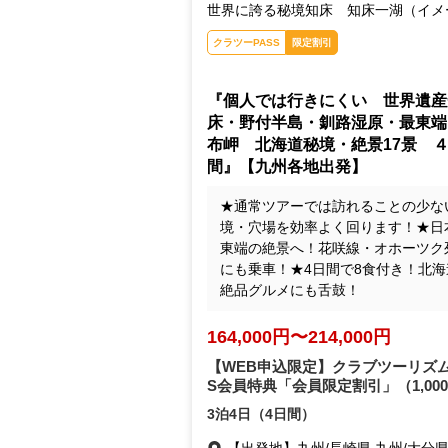
世界に誇る秘境知床 知床一湖（イメ
クラツーPASS
限定割引
『個人では行きにくい 世界遺産
床・野付半島・釧路湿原・最東端
布岬 北海道秘境・絶景17景 
間』【九州各地出発】
★通常ツアーでは訪れることの少な
境・穴場を効率よく回ります！★日
東端の絶景へ！花咲線・オホーツク
にも乗車！★4日間で8食付き！北海
絶品グルメにも舌鼓！
164,000円〜214,000円
【WEB申込限定】クラブツーリズム
S会員特典「会員限定割引」
（1,00
3泊4日（4日間）
【出発地】
九州/長崎県,九州/大分県