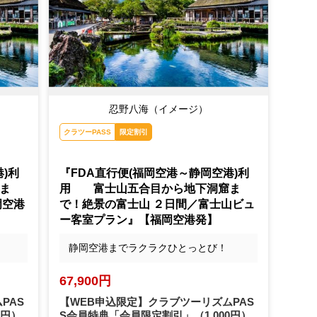
忍野八海（イメージ）
クラツーPASS
限定割引
)利
『FDA直行便(福岡空港～静岡空港)利
ま
用 富士山五合目から地下洞窟ま
岡空港
で！絶景の富士山 ２日間／富士山ビュ
ー客室プラン』【福岡空港発】
静岡空港までラクラクひとっとび！
67,900円
PAS
【WEB申込限定】クラブツーリズムPAS
0円）
S会員特典「会員限定割引」
（1,000円）