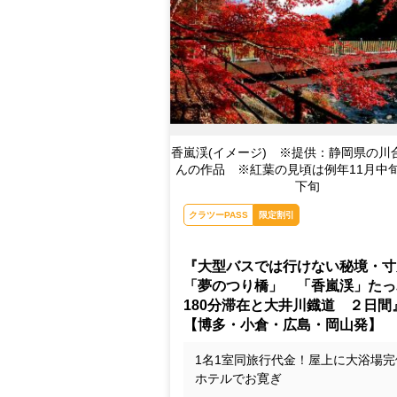
香嵐渓(イメージ) ※提供：静岡県の川
んの作品 ※紅葉の見頃は例年11月中旬
下旬
クラツーPASS
限定割引
『大型バスでは行けない秘境・寸
「夢のつり橋」 「香嵐渓」たっ
180分滞在と大井川鐡道 ２日間
【博多・小倉・広島・岡山発】
1名1室同旅行代金！屋上に大浴場完
ホテルでお寛ぎ