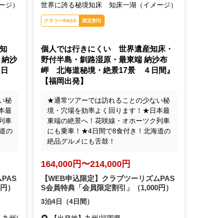
ージ）
世界に誇る秘境知床 知床一湖（イメージ）
クラツーPASS
限定割引
知
個人では行きにくい 世界遺産知床・
 納沙
野付半島・釧路湿原・最東端 納沙布
４日
岬 北海道秘境・絶景17景 ４日間』
【福岡出発】
い秘
★通常ツアーでは訪れることの少ない秘
本最
境・穴場を効率よく回ります！★日本最
列車
東端の絶景へ！花咲線・オホーツク列車
道の
にも乗車！★4日間で8食付き！北海道の
絶品グルメにも舌鼓！
164,000円〜214,000円
PAS
【WEB申込限定】クラブツーリズムPAS
0円）
S会員特典「会員限定割引」
（1,000円）
3泊4日（4日間）
,九州/
【出発地】
九州/福岡県