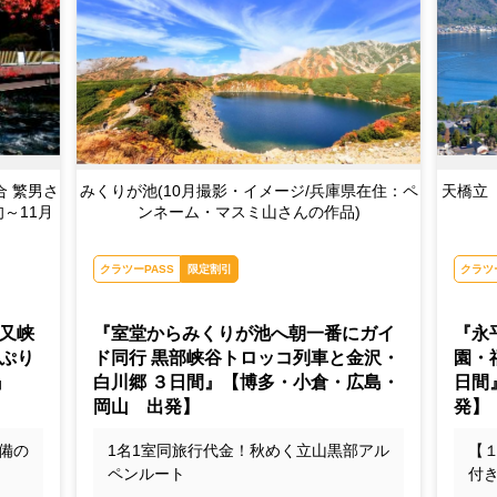
合 繁男さ
みくりが池(10月撮影・イメージ/兵庫県在住：ペ
天橋立
～11月
ンネーム・マスミ山さんの作品)
クラツーPASS
限定割引
クラツ
又峡
『室堂からみくりが池へ朝一番にガイ
『永
ぷり
ド同行 黒部峡谷トロッコ列車と金沢・
園・
』
白川郷 ３日間』【博多・小倉・広島・
日間
岡山 出発】
発】
備の
1名1室同旅行代金！秋めく立山黒部アル
【
ペンルート
付