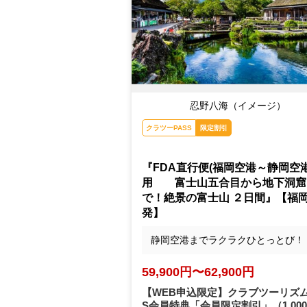
忍野八海（イメージ）
クラツーPASS
限定割引
『FDA直行便(福岡空港～静岡空港
用 富士山五合目から地下洞窟
で！絶景の富士山 ２日間』【福
発】
静岡空港までラクラクひとっとび！
59,900円〜62,900円
【WEB申込限定】クラブツーリズム
S会員特典「会員限定割引」
（1,00