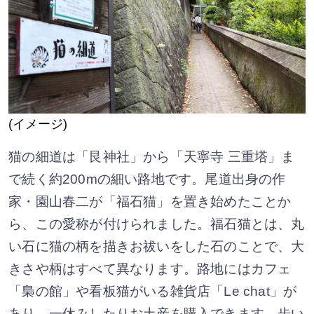
(イメージ)
猫の細道は「艮神社」から「天寧寺 三重塔」ま
で続く約200mの細い路地です。尾道出身の作
家・園山春二が「福石猫」を置き始めたことか
ら、この愛称が付けられました。福石猫とは、丸
い石に猫の柄を描きお祓いをした石のことで、大
きさや柄はすべて異なります。路地にはカフェ
「梟の館」や看板猫がいる雑貨店「Le chat」が
あり、一休みしたりお土産を購入できます。歩い