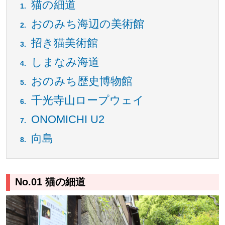
猫の細道
おのみち海辺の美術館
招き猫美術館
しまなみ海道
おのみち歴史博物館
千光寺山ロープウェイ
ONOMICHI U2
向島
No.01 猫の細道