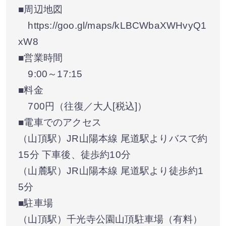
■周辺地図
https://goo.gl/maps/kLBCWbaXWHvyQ1
xW8
■営業時間
9:00～17:15
■料金
700円（往復／大人[税込]）
■電車でのアクセス
（山頂駅）JR山陽本線 尾道駅よりバスで約
15分 下車後、徒歩約10分
（山麓駅）JR山陽本線 尾道駅より徒歩約1
5分
■駐車場
（山頂駅）千光寺公園山頂駐車場（有料）