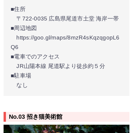
■住所
〒722-0035 広島県尾道市土堂 海岸一帯
■周辺地図
https://goo.gl/maps/8mzR4sKqzqgopL6
Q6
■電車でのアクセス
JR山陽本線 尾道駅より徒歩約５分
■駐車場
なし
No.03 招き猫美術館