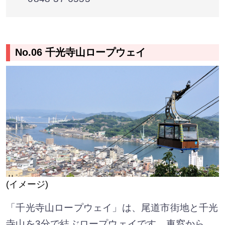
No.06 千光寺山ロープウェイ
(イメージ)
「千光寺山ロープウェイ」は、尾道市街地と千光
寺山を3分で結ぶロープウェイです。車窓から