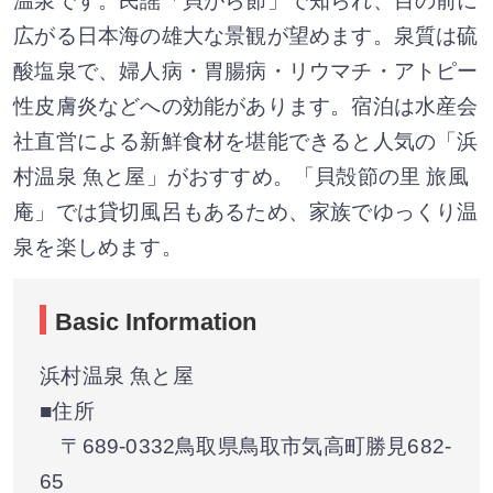
温泉です。民謡「貝がら節」で知られ、目の前に
広がる日本海の雄大な景観が望めます。泉質は硫
酸塩泉で、婦人病・胃腸病・リウマチ・アトピー
性皮膚炎などへの効能があります。宿泊は水産会
社直営による新鮮食材を堪能できると人気の「浜
村温泉 魚と屋」がおすすめ。「貝殻節の里 旅風
庵」では貸切風呂もあるため、家族でゆっくり温
泉を楽しめます。
Basic Information
浜村温泉 魚と屋
■住所
〒689-0332鳥取県鳥取市気高町勝見682-
65