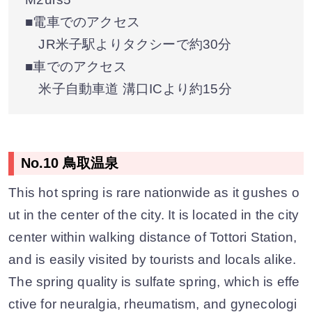
■電車でのアクセス
JR米子駅よりタクシーで約30分
■車でのアクセス
米子自動車道 溝口ICより約15分
No.10 鳥取温泉
This hot spring is rare nationwide as it gushes o
ut in the center of the city. It is located in the city
center within walking distance of Tottori Station,
and is easily visited by tourists and locals alike.
The spring quality is sulfate spring, which is effe
ctive for neuralgia, rheumatism, and gynecologi