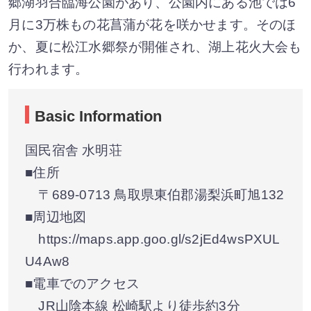
郷湖羽合臨海公園があり、公園内にある池では6
月に3万株もの花菖蒲が花を咲かせます。そのほ
か、夏に松江水郷祭が開催され、湖上花火大会も
行われます。
Basic Information
国民宿舎 水明荘
■住所
〒689-0713 鳥取県東伯郡湯梨浜町旭132
■周辺地図
https://maps.app.goo.gl/s2jEd4wsPXUL
U4Aw8
■電車でのアクセス
JR山陰本線 松崎駅より徒歩約3分