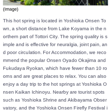
(Image)
This hot spring is located in Yoshioka Onsen To
wn, a short distance from Lake Koyama in the n
orthern part of Tottori City. The spring quality is s
imple and is effective for neuralgia, joint pain, an
d poor circulation. For Accommodation, we reco
mmend the popular Onsen Oyado Okajima and
Fukudaya Ryokan, which have fewer than 10 ro
oms and are great places to relax. You can also
enjoy a day trip to the hot springs at Yoshioka O
nsen Kaikan Ichinoyu. Nearby are tourist spots
such as Yoshioka Shrine and Akibayama Obser
vatory, and the Yoshioka Onsen Firefly Festival i