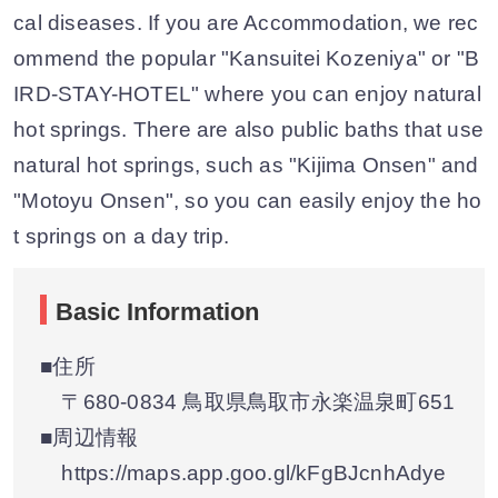
cal diseases. If you are Accommodation, we rec
ommend the popular "Kansuitei Kozeniya" or "B
IRD-STAY-HOTEL" where you can enjoy natural
hot springs. There are also public baths that use
natural hot springs, such as "Kijima Onsen" and
"Motoyu Onsen", so you can easily enjoy the ho
t springs on a day trip.
Basic Information
■住所
〒680-0834 鳥取県鳥取市永楽温泉町651
■周辺情報
https://maps.app.goo.gl/kFgBJcnhAdye