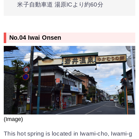
米子自動車道 湯原ICより約60分
No.04 Iwai Onsen
(Image)
This hot spring is located in Iwami-cho, Iwami-g