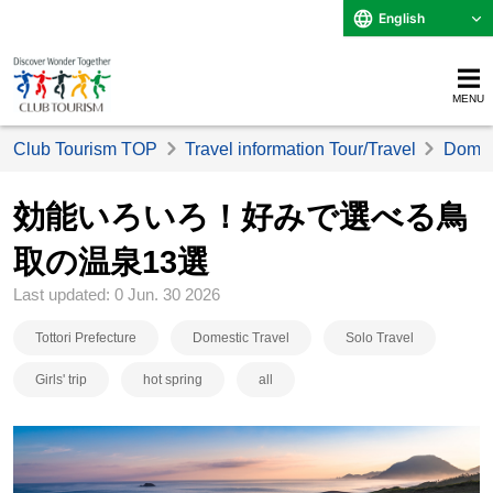
English
MENU
Club Tourism TOP
Travel information Tour/Travel
Domest
効能いろいろ！好みで選べる鳥
取の温泉13選
Last updated: 0 Jun. 30 2026
Tottori Prefecture
Domestic Travel
Solo Travel
Girls' trip
hot spring
all