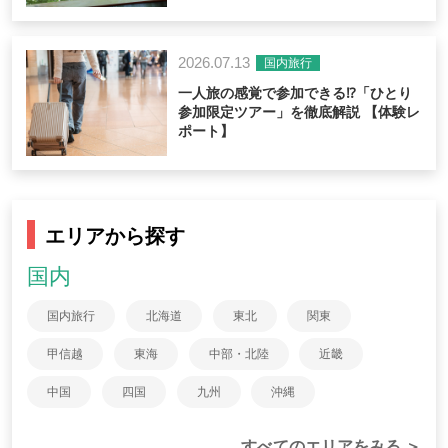
2026.07.13
国内旅行
一人旅の感覚で参加できる⁉「ひとり
参加限定ツアー」を徹底解説 【体験レ
ポート】
エリアから探す
国内
国内旅行
北海道
東北
関東
甲信越
東海
中部・北陸
近畿
中国
四国
九州
沖縄
すべてのエリアをみる ＞