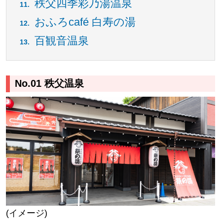
秩父四季彩乃湯温泉
おふろcafé 白寿の湯
百観音温泉
No.01 秩父温泉
(イメージ)