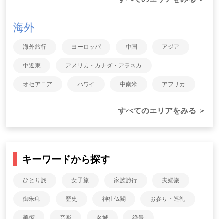
海外
海外旅行
ヨーロッパ
中国
アジア
中近東
アメリカ・カナダ・アラスカ
オセアニア
ハワイ
中南米
アフリカ
すべてのエリアをみる ＞
キーワードから探す
ひとり旅
女子旅
家族旅行
夫婦旅
御朱印
歴史
神社仏閣
お参り・巡礼
美術
音楽
名城
絶景