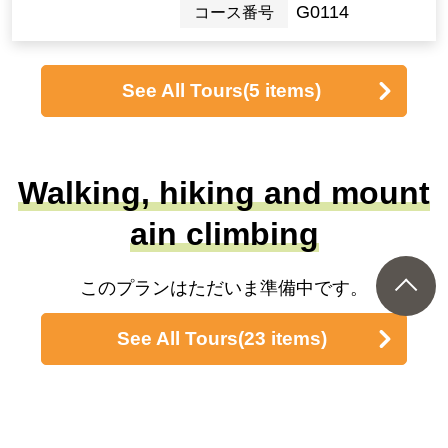
G0114
コース番号
See All Tours
(5 items)
Walking, hiking and mount
ain climbing
このプランはただいま準備中です。
See All Tours
(23 items)
Themed Travel (hobbies/pr