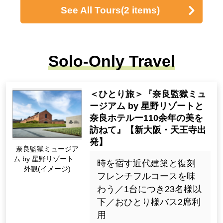
See All Tours
(2 items)
Solo-Only Travel
＜ひとり旅＞『奈良監獄ミュ
ージアム by 星野リゾートと
奈良ホテルー110余年の美を
訪ねて』【新大阪・天王寺出
発】
奈良監獄ミュージア
ム by 星野リゾート
時を宿す近代建築と復刻
外観(イメージ)
フレンチフルコースを味
わう／1台につき23名様以
下／おひとり様バス2席利
用