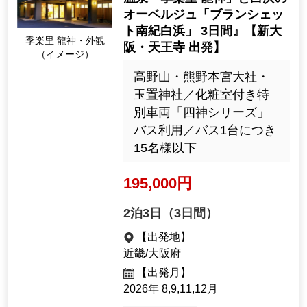
オーベルジュ「ブランシェッ
ト南紀白浜」 3日間』【新大
季楽里 龍神・外観
阪・天王寺 出発】
（イメージ）
高野山・熊野本宮大社・
玉置神社／化粧室付き特
別車両「四神シリーズ」
バス利用／バス1台につき
15名様以下
195,000円
2泊3日（3日間）
【出発地】
近畿/大阪府
【出発月】
2026年 8,9,11,12月