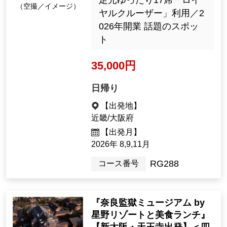
足元ゆったり17席「ロイ
（空撮／イメージ）
ヤルクルーザー」利用／2
026年開業 話題のスポッ
ト
35,000円
日帰り
【出発地】
近畿/大阪府
【出発月】
2026年 8,9,11月
RG288
コース番号
『奈良監獄ミュージアム by
星野リゾートと美食ランチ』