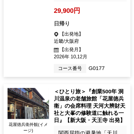
29,900円
日帰り
【出発地】
近畿/大阪府
【出発月】
2026年 10,12月
G0177
コース番号
＜ひとり旅＞『創業500年 洞
川温泉の老舗旅館「花屋徳兵
衛」の会席料理 天河大辨財天
社と大峯の修験道に触れる一
日』【新大阪・天王寺 出発】
花屋徳兵衛外観(イメ
ージ)
関西屈指の避暑地「天川