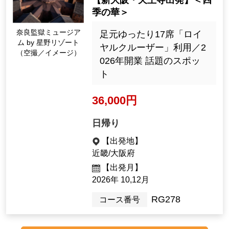
【新大阪・天王寺出発】＜四
季の華＞
奈良監獄ミュージア
足元ゆったり17席「ロイ
ム by 星野リゾート
ヤルクルーザー」利用／2
（空撮／イメージ）
026年開業 話題のスポッ
ト
36,000円
日帰り
【出発地】
近畿/大阪府
【出発月】
2026年 10,12月
RG278
コース番号