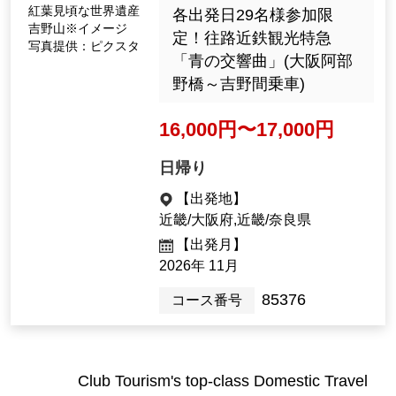
紅葉見頃な世界遺産
各出発日29名様参加限
吉野山※イメージ
定！往路近鉄観光特急
写真提供：ピクスタ
「青の交響曲」(大阪阿部
野橋～吉野間乗車)
16,000円〜17,000円
日帰り
【出発地】
近畿/大阪府,近畿/奈良県
【出発月】
2026年 11月
85376
コース番号
Club Tourism's top-class Domestic Travel