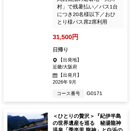
村」で残暑払い／バス1台
につき20名様以下／おひ
とり様バス席2席利用
31,500円
日帰り
【出発地】
近畿/大阪府
【出発月】
2026年 9月
G0171
コース番号
＜ひとりの贅沢＞『紀伊半島
の世界遺産を巡る 秘湯龍神
温泉「季楽里 龍神」と白浜の