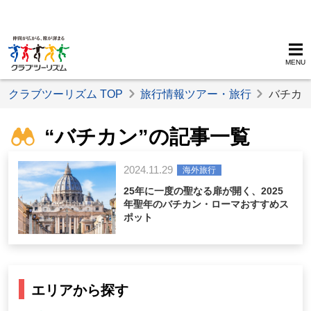
MENU
クラブツーリズム TOP
旅行情報ツアー・旅行
バチカ
“バチカン”の記事一覧
2024.11.29
海外旅行
25年に一度の聖なる扉が開く、2025
年聖年のバチカン・ローマおすすめス
ポット
エリアから探す