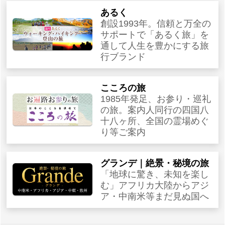
あるく
創設1993年。信頼と万全の
サポートで「あるく旅」を
通して人生を豊かにする旅
行ブランド
こころの旅
1985年発足、お参り・巡礼
の旅。案内人同行の四国八
十八ヶ所、全国の霊場めぐ
り等ご案内
グランデ｜絶景・秘境の旅
「地球に驚き、未知を楽し
む」アフリカ大陸からアジ
ア・中南米等まだ見ぬ国へ