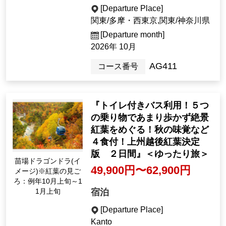
[Departure Place]
関東/多摩・西東京,関東/神奈川県
[Departure month]
2026年 10月
AG411
コース番号
『トイレ付きバス利用！５つ
の乗り物であまり歩かず絶景
紅葉をめぐる！秋の味覚など
４食付！上州越後紅葉決定
版 ２日間』＜ゆったり旅＞
苗場ドラゴンドラ(イ
49,900円〜62,900円
メージ)※紅葉の見ご
ろ：例年10月上旬～1
宿泊
1月上旬
[Departure Place]
Kanto