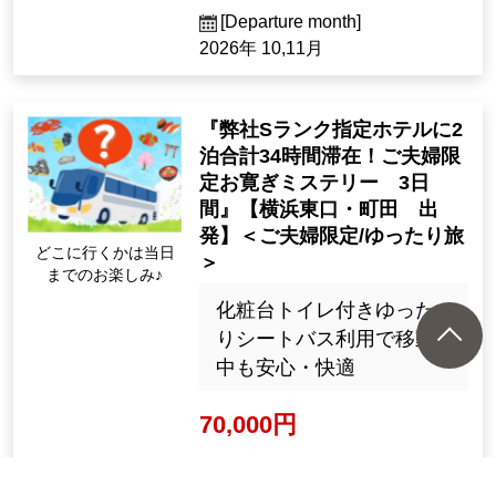
[Departure month]
2026年 10,11月
『弊社Sランク指定ホテルに2
泊合計34時間滞在！ご夫婦限
定お寛ぎミステリー 3日
間』【横浜東口・町田 出
発】＜ご夫婦限定/ゆったり旅
どこに行くかは当日
＞
までのお楽しみ♪
化粧台トイレ付きゆった
りシートバス利用で移動
中も安心・快適
70,000円
2泊3日（3日間）