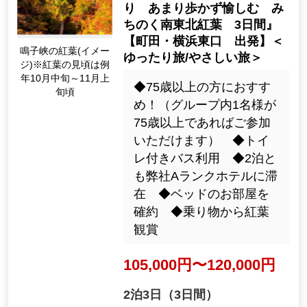
り あまり歩かず愉しむ み
ちのく南東北紅葉 3日間』
【町田・横浜東口 出発】＜
鳴子峡の紅葉(イメー
ゆったり旅/やさしい旅＞
ジ)※紅葉の見頃は例
年10月中旬～11月上
◆75歳以上の方におすす
旬頃
め！（グループ内1名様が
75歳以上であればご参加
いただけます） ◆トイ
レ付きバス利用 ◆2泊と
も弊社Aランクホテルに滞
在 ◆ベッドのお部屋を
確約 ◆乗り物から紅葉
観賞
105,000円〜120,000円
2泊3日（3日間）