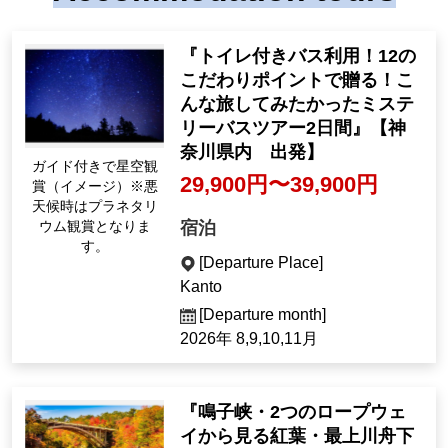
『トイレ付きバス利用！12の
こだわりポイントで贈る！こ
んな旅してみたかったミステ
リーバスツアー2日間』【神
奈川県内 出発】
ガイド付きで星空観
29,900円〜39,900円
賞（イメージ）※悪
天候時はプラネタリ
宿泊
ウム観賞となりま
す。
[Departure Place]
Kanto
[Departure month]
2026年 8,9,10,11月
『鳴子峡・2つのロープウェ
イから見る紅葉・最上川舟下