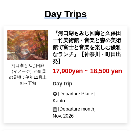
Day Trips
『河口湖もみじ回廊と久保田
一竹美術館・音楽と森の美術
館で富士と音楽を楽しむ優雅
なランチ』【神奈川・町田出
発】
河口湖もみじ回廊
17,900yen ~ 18,500 yen
（イメージ）※紅葉
の見頃：例年11月上
Day trip
旬～下旬
[Departure Place]
Kanto
[Departure month]
Nov. 2026