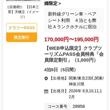
婦限定＞
□京都府□ 【日本三
景】天橋立（イメー
新幹線グリーン車・ペア
ジ）
シート利用 ４泊とも弊
社Ａランクホテルに宿泊
クラツーPASS
限定割引
170,000円〜195,000円
【WEB申込限定】クラブツ
ーリズムPASS会員特典「会
員限定割引」
（1,000円）
4泊5日（5日間）
【出発地】
関東/東京23区,関東/
神奈川県
【出発月】
2026年 8,9,10,11,1
2月
28956
コース番号