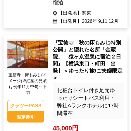
宿泊
【出発地】
関東
【出発月】
2026年 9,11,12月
『宝徳寺「秋の床もみじ特別
公開」と隠れた名所「金蔵
院」 猿ヶ京温泉に宿泊２日
間』【横浜東口・町田 出
発】＜ゆったり旅/ご夫婦限定
宝徳寺・床もみじ(イ
＞
メージ)※紅葉の見頃
は例年11月中旬～下
化粧台トイレ付き足元ゆ
旬
ったりシートバス利用・
弊社Aランクホテルに17時
クラツーPASS
間滞在
限定割引
45,000円