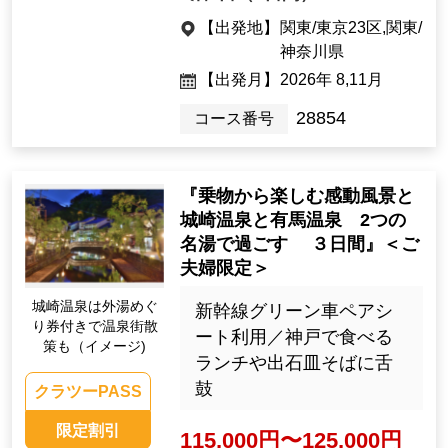
【出発地】
関東/東京23区,関東/
神奈川県
【出発月】
2026年 8,11月
28854
コース番号
『乗物から楽しむ感動風景と
城崎温泉と有馬温泉 2つの
名湯で過ごす ３日間』＜ご
夫婦限定＞
城崎温泉は外湯めぐ
新幹線グリーン車ペアシ
り券付きで温泉街散
ート利用／神戸で食べる
策も（イメージ)
ランチや出石皿そばに舌
鼓
クラツーPASS
限定割引
115,000円〜125,000円