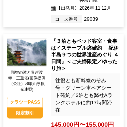
神奈川県
【出発月】
2026年 11,12月
29039
コース番号
『３泊ともベッド客室・食事
はイステーブル席確約 紀伊
半島９つの世界遺産めぐり ４
日間』＜ご夫婦限定／ゆった
り旅＞
那智の滝と青岸渡
寺 三重塔(画像提供
往復とも新幹線のぞみ
（公社）和歌山県観
号・グリーン車ペアシー
光連盟)
ト確約／3泊とも弊社Aラ
ンクホテルに約17時間滞
クラツーPASS
在
限定割引
145,000円〜155,000円