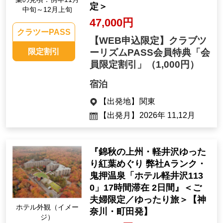
定＞
中旬～12月上旬
47,000円
クラツーPASS
【WEB申込限定】クラブツ
限定割引
ーリズムPASS会員特典「会
員限定割引」
（1,000円）
宿泊
【出発地】
関東
【出発月】
2026年 11,12月
『錦秋の上州・軽井沢ゆった
り紅葉めぐり 弊社Aランク・
鬼押温泉「ホテル軽井沢113
0」17時間滞在 2日間』＜ご
夫婦限定／ゆったり旅＞【神
ホテル外観（イメー
奈川・町田発】
ジ）