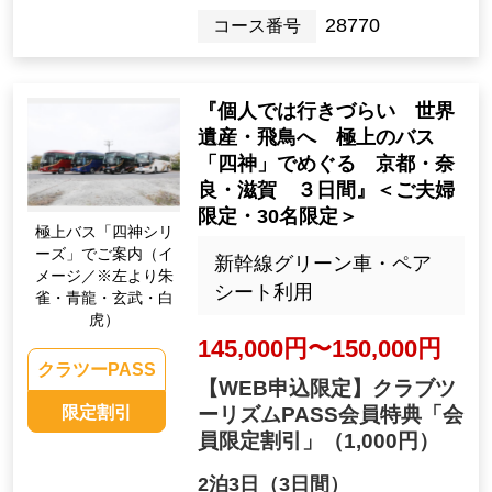
28770
コース番号
『個人では行きづらい 世界
遺産・飛鳥へ 極上のバス
「四神」でめぐる 京都・奈
良・滋賀 ３日間』＜ご夫婦
限定・30名限定＞
極上バス「四神シリ
ーズ」でご案内（イ
新幹線グリーン車・ペア
メージ／※左より朱
シート利用
雀・青龍・玄武・白
虎）
145,000円〜150,000円
クラツーPASS
【WEB申込限定】クラブツ
限定割引
ーリズムPASS会員特典「会
員限定割引」
（1,000円）
2泊3日（3日間）