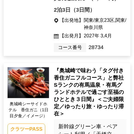
2泊3日（3日間）
【出発地】
関東/東京23区,関東/
神奈川県
【出発月】
2027年 3,4月
28734
コース番号
『奥城崎で味わう「タグ付き
香住ガニフルコース」と弊社
Sランクの有馬温泉・有馬グ
ランドホテルで過ごす至福の
ひととき３日間』＜ご夫婦限
奥城崎シーサイドホ
定／ゆったり旅・ゆったり滞
テル 香住ガニ（1日
在＞
目夕食／イメージ）
新幹線グリーン車・ペア
クラツーPASS