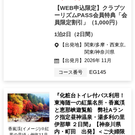
【WEB申込限定】クラブツ
ーリズムPASS会員特典「会
員限定割引」
（1,000円）
1泊2日（2日間）
【出発地】
関東/多摩・西東京,
関東/神奈川県
【出発月】
2026年 11月
EG145
コース番号
『化粧台トイレ付バス利用！
東海随一の紅葉名所・香嵐渓
と恵那峡遊覧船 弊社Aラン
ク指定昼神温泉・湯多利の里
伊那華 ２日間』【神奈川県
香嵐渓(イメージ)※紅
内・町田 出発】＜ご夫婦限
葉の見頃：例年11月