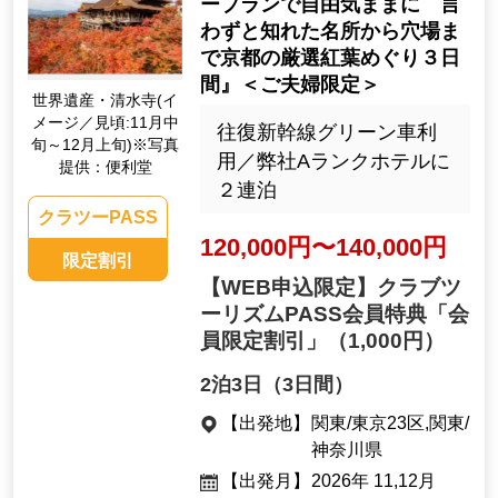
ープランで自由気ままに 言
わずと知れた名所から穴場ま
で京都の厳選紅葉めぐり３日
間』＜ご夫婦限定＞
世界遺産・清水寺(イ
メージ／見頃:11月中
往復新幹線グリーン車利
旬～12月上旬)※写真
用／弊社Aランクホテルに
提供：便利堂
２連泊
クラツーPASS
120,000円〜140,000円
限定割引
【WEB申込限定】クラブツ
ーリズムPASS会員特典「会
員限定割引」
（1,000円）
2泊3日（3日間）
【出発地】
関東/東京23区,関東/
神奈川県
【出発月】
2026年 11,12月