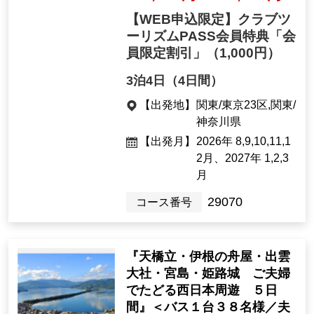
【WEB申込限定】クラブツ
ーリズムPASS会員特典「会
員限定割引」
（1,000円）
3泊4日（4日間）
【出発地】
関東/東京23区,関東/
神奈川県
【出発月】
2026年 8,9,10,11,1
2月、2027年 1,2,3
月
29070
コース番号
『天橋立・伊根の舟屋・出雲
大社・宮島・姫路城 ご夫婦
でたどる西日本周遊 ５日
間』＜バス１台３８名様／夫