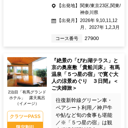
【出発地】
関東/東京23区,関東/
神奈川県
【出発月】
2026年 9,10,11,12
月、2027年 1,2,3月
27900
コース番号
『絶景の「びわ湖テラス」と
京の奥座敷「貴船川床」 有馬
温泉「５つ星の宿」で寛ぐ大
人の涼景めぐり ３日間』＜
ご夫婦旅＞
2泊目「有馬グランド
ホテル」 露天風呂
往復新幹線グリーン車・
（イメージ）
ペアシート利用／神戸牛
や鮎など旬の食事も堪能
クラツーPASS
／※「５つ星の宿」は観
限定割引