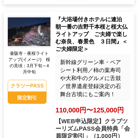
『大浴場付きホテルに連泊
朝一番の吉野千本桜と桜大仏
ライトアップ ご夫婦で楽し
む奈良、春景色 ３日間』＜
ご夫婦限定＞
壷阪寺・夜桜ライト
アップ(イメージ) 桜
新幹線グリーン車・ペア
の見頃：3月下旬～4
シート利用／柿の葉寿司
月中旬
や大和牛のグルメに舌鼓
／世界遺産登録決定の石
クラツーPASS
舞台古墳にもご案内！
限定割引
110,000円〜125,000円
【WEB申込限定】クラブツ
ーリズムPASS会員特典「会
員限定割引」
（1,000円）