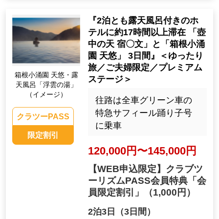
『2泊とも露天風呂付きのホ
テルに約17時間以上滞在 「壺
中の天 宿〇文」と「箱根小涌
園 天悠」 3日間』＜ゆったり
旅／ご夫婦限定／プレミアム
箱根小涌園 天悠・露
ステージ＞
天風呂「浮雲の湯」
（イメージ）
往路は全車グリーン車の
特急サフィール踊り子号
クラツーPASS
に乗車
限定割引
120,000円〜145,000円
【WEB申込限定】クラブツ
ーリズムPASS会員特典「会
員限定割引」
（1,000円）
2泊3日（3日間）