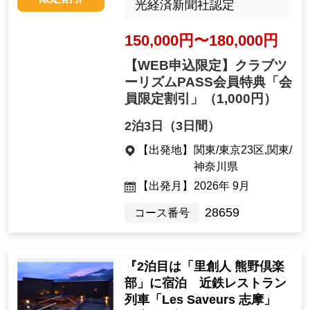
光経済新聞社認定
150,000円〜180,000円
【WEB申込限定】クラブツ
ーリズムPASS会員特典「会
員限定割引」
（1,000円）
2泊3日（3日間）
【出発地】
関東/東京23区,関東/
神奈川県
【出発月】
2026年 9月
28659
コース番号
『2泊目は「里創人 熊野倶楽
部」に宿泊 近鉄レストラン
列車「Les Saveurs 志摩」