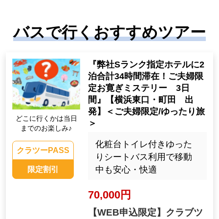
バスで行くおすすめツアー
『弊社Sランク指定ホテルに2
泊合計34時間滞在！ご夫婦限
定お寛ぎミステリー 3日
間』【横浜東口・町田 出
発】＜ご夫婦限定/ゆったり旅
どこに行くかは当日
＞
までのお楽しみ♪
化粧台トイレ付きゆった
クラツーPASS
りシートバス利用で移動
中も安心・快適
限定割引
70,000円
【WEB申込限定】クラブツ