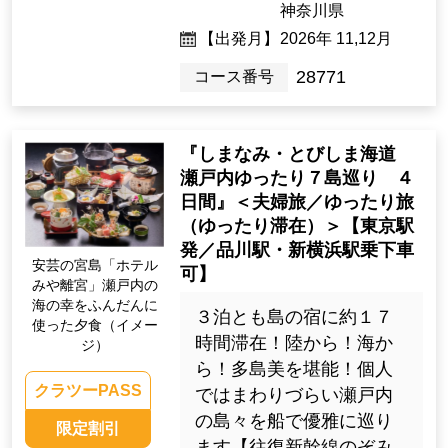
神奈川県
【出発月】
2026年 11,12月
28771
コース番号
『しまなみ・とびしま海道
瀬戸内ゆったり７島巡り ４
日間』＜夫婦旅／ゆったり旅
（ゆったり滞在）＞【東京駅
発／品川駅・新横浜駅乗下車
安芸の宮島「ホテル
可】
みや離宮」瀬戸内の
海の幸をふんだんに
３泊とも島の宿に約１７
使った夕食（イメー
時間滞在！陸から！海か
ジ）
ら！多島美を堪能！個人
クラツーPASS
ではまわりづらい瀬戸内
の島々を船で優雅に巡り
限定割引
ます【往復新幹線のぞみ