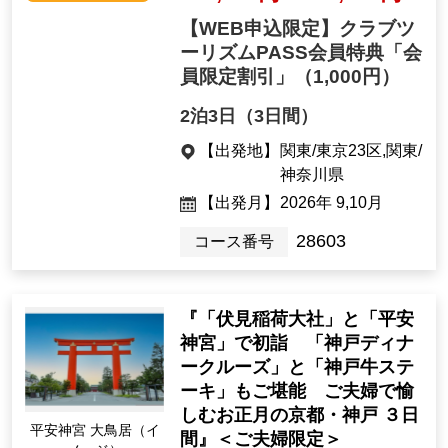
【WEB申込限定】クラブツ
ーリズムPASS会員特典「会
員限定割引」
（1,000円）
2泊3日（3日間）
【出発地】
関東/東京23区,関東/
神奈川県
【出発月】
2026年 9,10月
28603
コース番号
『「伏見稲荷大社」と「平安
神宮」で初詣 「神戸ディナ
ークルーズ」と「神戸牛ステ
ーキ」もご堪能 ご夫婦で愉
しむお正月の京都・神戸 ３日
平安神宮 大鳥居（イ
間』＜ご夫婦限定＞