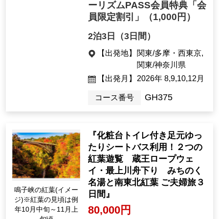
ーリズムPASS会員特典「会
員限定割引」
（1,000円）
2泊3日（3日間）
【出発地】
関東/多摩・西東京,
関東/神奈川県
【出発月】
2026年 8,9,10,12月
GH375
コース番号
『化粧台トイレ付き足元ゆっ
たりシートバス利用！２つの
紅葉遊覧 蔵王ロープウェ
イ・最上川舟下り みちのく
名湯と南東北紅葉 ご夫婦旅３
鳴子峡の紅葉(イメー
日間』
ジ)※紅葉の見頃は例
80,000円
年10月中旬～11月上
旬頃