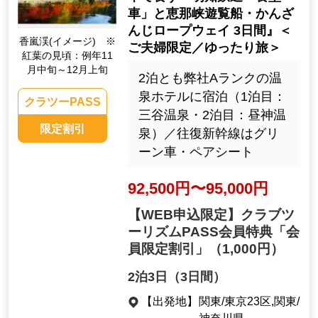
車」と恵那峡遊覧船・かんざ
んじロープウェイ 3日間』＜
香嵐渓(イメージ) ※
ご夫婦限定／ゆったり旅＞
紅葉の見頃：例年11
月中旬～12月上旬
2泊とも弊社Aランクの温
泉ホテルに宿泊（1泊目：
クラツーPASS
三谷温泉・2泊目：昼神温
限定割引
泉）／往復新幹線はグリ
ーン車・ペアシート
92,500円〜95,000円
【WEB申込限定】クラブツ
ーリズムPASS会員特典「会
員限定割引」
（1,000円）
2泊3日（3日間）
【出発地】
関東/東京23区,関東/