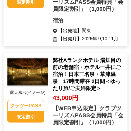
ーリズムPASS会員特典「会
限定割引
員限定割引」
（1,000円）
宿泊
【出発地】
関東
【出発月】
2026年 9,10,11月
弊社Aランクホテル 湯畑目の
前の老舗宿・ホテル一井にご
宿泊！日本三名泉・草津温
泉 17時間滞在 2日間＜ゆっ
たり旅/ご夫婦限定＞
露天風呂(イメージ)
43,000円
クラツーPASS
【WEB申込限定】クラブツ
ーリズムPASS会員特典「会
限定割引
員限定割引」
（1,000円）