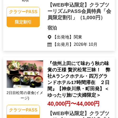
【WEB申込限定】クラブツ
ーリズムPASS会員特典「会
クラツーPASS
員限定割引」
（1,000円）
限定割引
宿泊
【出発地】
関東
【出発月】
2026年 10月
『信州上田にて味わう秋の味
覚の王様 贅沢松茸三昧！ 弊
社Aランクホテル・四万グラ
ンドホテル17時間滞在 ２日
間』【神奈川県・町田発】＜
2日目松茸の昼食(イメ
ゆったり旅/ご夫婦限定＞
ージ)
40,000円〜44,000円
クラツーPASS
【WEB申込限定】クラブツ