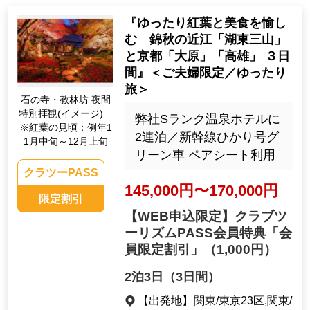
『ゆったり紅葉と美食を愉し
む 錦秋の近江「湖東三山」
と京都「大原」「高雄」 ３日
間』＜ご夫婦限定／ゆったり
旅＞
石の寺・教林坊 夜間
特別拝観(イメージ)
弊社Sランク温泉ホテルに
※紅葉の見頃：例年1
2連泊／新幹線ひかり号グ
1月中旬～12月上旬
リーン車 ペアシート利用
クラツーPASS
145,000円〜170,000円
限定割引
【WEB申込限定】クラブツ
ーリズムPASS会員特典「会
員限定割引」
（1,000円）
2泊3日（3日間）
【出発地】
関東/東京23区,関東/