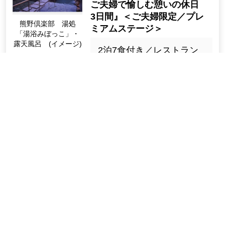
ご夫婦で愉しむ憩いの休日
3日間』＜ご夫婦限定／プレ
熊野倶楽部 湯処
ミアムステージ＞
「湯浴みぼっこ」・
露天風呂 (イメージ)
2泊7食付き／レストラン
列車はフレンチ膳／往復
クラツーPASS
新幹線はグリーン車ペア
限定割引
シート利用／1泊目は全室
オーシャンビュー(※1)客
室の賢島宝生苑・燦陽棟
宿泊、2泊目はオールスイ
ート露天風呂付客室／伊
勢神宮両宮参り
185,000円〜205,000円
【WEB申込限定】クラブツ
ーリズムPASS会員特典「会
員限定割引」
（1,000円）