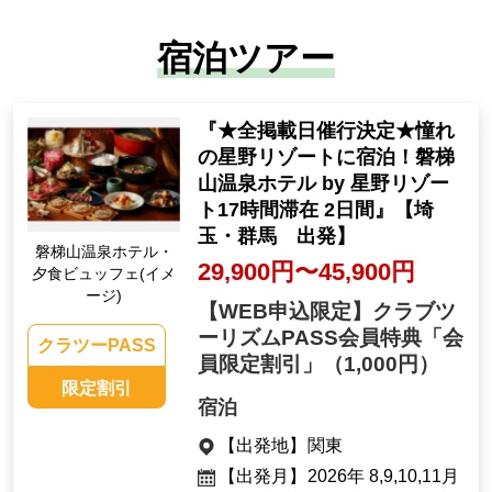
宿泊ツアー
『★全掲載日催行決定★憧れ
の星野リゾートに宿泊！磐梯
山温泉ホテル by 星野リゾー
ト17時間滞在 2日間』【埼
玉・群馬 出発】
磐梯山温泉ホテル・
29,900円〜45,900円
夕食ビュッフェ(イメ
ージ)
【WEB申込限定】クラブツ
ーリズムPASS会員特典「会
クラツーPASS
員限定割引」
（1,000円）
限定割引
宿泊
【出発地】
関東
【出発月】
2026年 8,9,10,11月