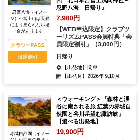
回 北口本宮冨士浅間神社～
忍野八海 日帰り』
忍野八海（イメー
7,980円
ジ）※富士山は天候
により見られない場
【WEB申込限定】クラブツ
合があります
ーリズムPASS会員特典「会
員限定割引」
（3,000円）
クラツーPASS
日帰り
限定割引
【出発地】
関東
【出発月】
2026年 9,10月
＜ウォーキング＞『森林と渓
谷に癒される旅 紅葉の赤城自
然園と谷川岳望む諏訪峡』
【選べる出発地】
19,900円
赤城自然園（イメー
ジ）※紅葉の見頃：