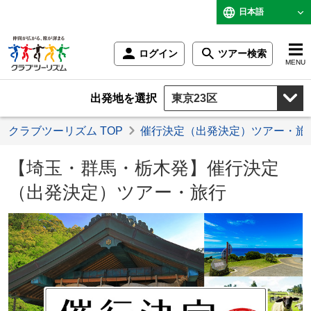
日本語
ログイン
ツアー検索
MENU
出発地を選択
クラブツーリズム TOP
催行決定（出発決定）ツアー・旅
【埼玉・群馬・栃木発】催行決定
（出発決定）ツアー・旅行