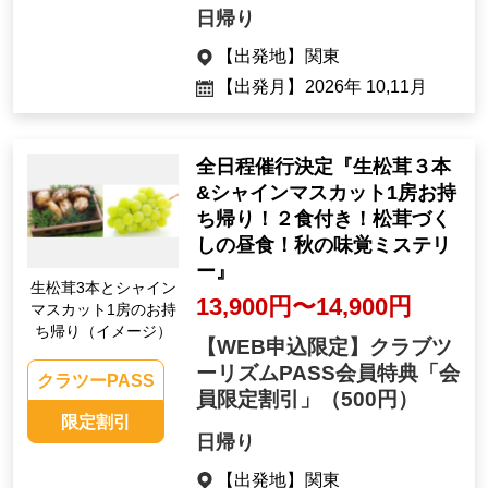
日帰り
【出発地】
関東
【出発月】
2026年 10,11月
全日程催行決定『生松茸３本
&シャインマスカット1房お持
ち帰り！２食付き！松茸づく
しの昼食！秋の味覚ミステリ
ー』
生松茸3本とシャイン
13,900円〜14,900円
マスカット1房のお持
ち帰り（イメージ）
【WEB申込限定】クラブツ
ーリズムPASS会員特典「会
クラツーPASS
員限定割引」
（500円）
限定割引
日帰り
【出発地】
関東