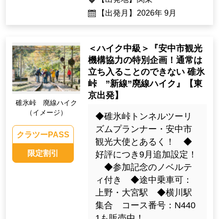
【出発月】
2026年 9月
＜ハイク中級＞『安中市観光
機構協力の特別企画！通常は
立ち入ることのできない 碓氷
峠 ”新線”廃線ハイク』【東
京出発】
碓氷峠 廃線ハイク
（イメージ）
◆碓氷峠トンネルツーリ
ズムプランナー・安中市
クラツーPASS
観光大使とあるく！ ◆
限定割引
好評につき9月追加設定！
◆参加記念のノベルテ
ィ付き ◆途中乗車可：
上野・大宮駅 ◆横川駅
集合 コース番号：N440
1も販売中！