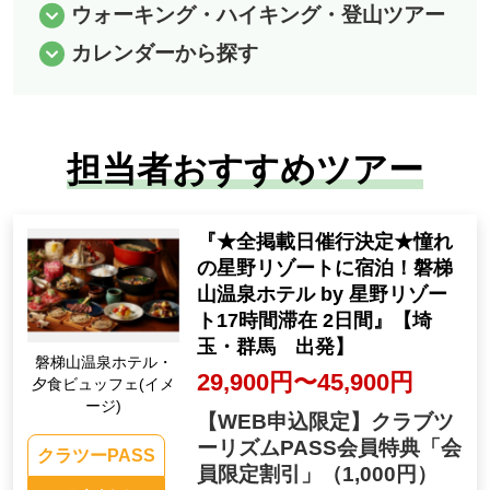
ウォーキング・ハイキング・登山ツアー
カレンダーから探す
担当者おすすめツアー
『★全掲載日催行決定★憧れ
の星野リゾートに宿泊！磐梯
山温泉ホテル by 星野リゾー
ト17時間滞在 2日間』【埼
玉・群馬 出発】
磐梯山温泉ホテル・
29,900円〜45,900円
夕食ビュッフェ(イメ
ージ)
【WEB申込限定】クラブツ
ーリズムPASS会員特典「会
クラツーPASS
員限定割引」
（1,000円）