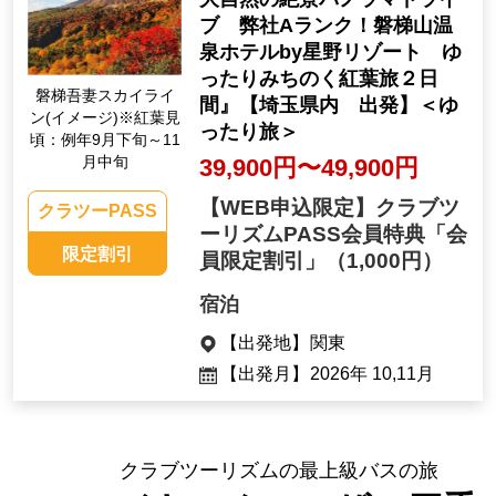
ブ 弊社Aランク！磐梯山温
泉ホテルby星野リゾート ゆ
ったりみちのく紅葉旅２日
磐梯吾妻スカイライ
間』【埼玉県内 出発】＜ゆ
ン(イメージ)※紅葉見
ったり旅＞
頃：例年9月下旬～11
月中旬
39,900円〜49,900円
【WEB申込限定】クラブツ
クラツーPASS
ーリズムPASS会員特典「会
限定割引
員限定割引」
（1,000円）
宿泊
【出発地】
関東
【出発月】
2026年 10,11月
クラブツーリズムの最上級バスの旅