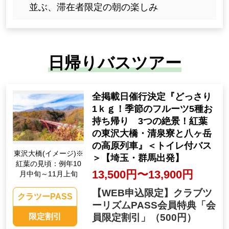
並ぶ、滞在者限定の朝の楽しみ
日帰りバスツアー
全掲載日催行決定『どっさり
1ｋｇ！季節のフルーツ5種お
持ち帰り 3つの絶景！紅葉
の東沢大橋・清泉寮と八ヶ岳
の高原列車』＜トイレ付バス
東沢大橋(イメージ)※
＞【埼玉・群馬出発】
紅葉の見頃：例年10
13,500円〜13,900円
月中旬～11月上旬
【WEB申込限定】クラブツ
クラツーPASS
ーリズムPASS会員特典「会
限定割引
員限定割引」
（500円）