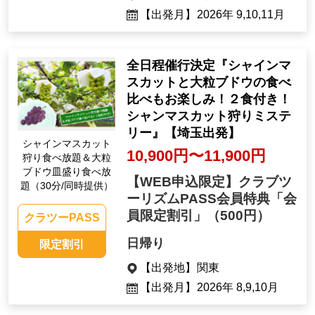
【出発月】
2026年 9,10,11月
全日程催行決定『シャインマ
スカットと大粒ブドウの食べ
比べもお楽しみ！２食付き！
シャンマスカット狩りミステ
リー』【埼玉出発】
シャインマスカット
10,900円〜11,900円
狩り食べ放題＆大粒
ブドウ皿盛り食べ放
【WEB申込限定】クラブツ
題（30分/同時提供）
ーリズムPASS会員特典「会
員限定割引」
（500円）
クラツーPASS
日帰り
限定割引
【出発地】
関東
【出発月】
2026年 8,9,10月