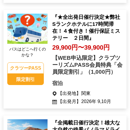
『★全出発日催行決定★弊社
Sランクホテルに17時間滞
在！４食付き！催行保証ミス
テリー ２日間』
29,900円〜39,900円
バスはどこへ行くの
かな？
【WEB申込限定】クラブツ
ーリズムPASS会員特典「会
クラツーPASS
員限定割引」
（1,000円）
限定割引
宿泊
【出発地】
関東
【出発月】
2026年 9,10月
『全掲載日催行決定！雄大な
大自然の絶景パノラマドライ