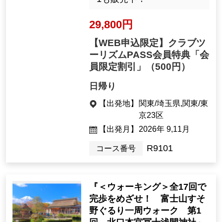
29,800円
【WEB申込限定】クラブツ
ーリズムPASS会員特典「会
員限定割引」
（500円）
日帰り
【出発地】
関東/埼玉県,関東/東
京23区
【出発月】
2026年 9,11月
R9101
コース番号
『＜ウォーキング＞全17回で
完歩をめざせ！ 富士山すそ
野ぐるり一周ウォーク 第1