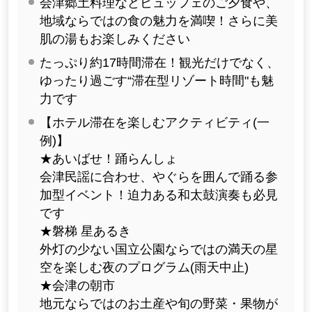
会津郷土料理などビュッフェのご夕食や、
地域ならではの食の魅力を満喫！さらに美
肌の湯もお楽しみください
たっぷり約17時間滞在！観光だけでなく、
ゆったり過ごす“滞在型リゾート時間"も魅
力です
【ホテル滞在を楽しむアクティビティ(一
例)】
★あいばせ！踊らんしょ
会津民謡に合わせ、やぐらを囲んで踊る参
加型イベント！迫力ある和太鼓演奏も必見
です
★磐梯 星あるき
外灯の少ない国立公園ならではの満天の星
空を楽しむ夜のプログラム(雨天中止)
★会津の朝市
地元ならではのお土産や旬の野菜・果物が