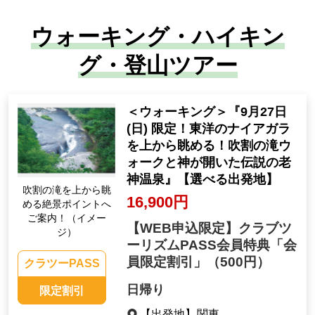
ウォーキング・ハイキン
グ・登山ツアー
＜ウォーキング＞『9月27日
(日) 限定！東洋のナイアガラ
を上から眺める！吹割の滝ウ
ォークと神が開いた伝説の老
神温泉』【選べる出発地】
吹割の滝を上から眺
16,900円
める絶景ポイントへ
ご案内！（イメー
【WEB申込限定】クラブツ
ジ）
ーリズムPASS会員特典「会
員限定割引」
（500円）
クラツーPASS
日帰り
限定割引
【出発地】
関東