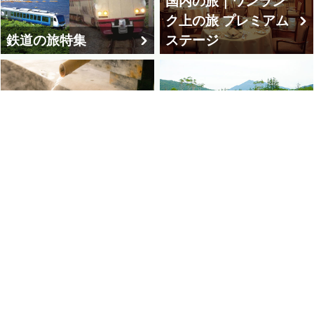
国内の旅｜ワンラン
ク上の旅 プレミアム
鉄道の旅特集
ステージ
登山・ウォーキン
日本全国 温泉ツアー
グ・ハイキング・サ
特集
イクリング
すべてを表示する
歴史街道あるき旅
連休特集
埼玉・群馬・栃木発