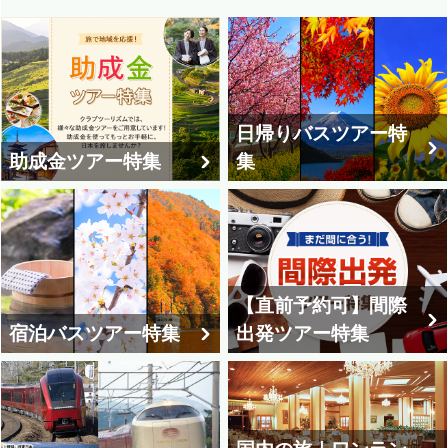
日帰りバスツアー特
助成金ツアー特集
集
【直前予約可】間際
宿泊バスツアー特集
出発ツアー特集