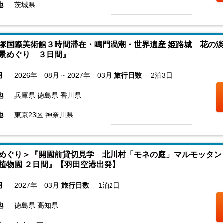
地
茨城県
塚国際美術館３時間滞在・鳴門渦潮・世界遺産 姫路城 花の
景めぐり ３日間』
月
2026年 08月 ~ 2027年 03月
旅行日数
2泊3日
地
兵庫県 徳島県 香川県
地
東京23区 神奈川県
めぐり＞『開園前貸切見学 北川村「モネの庭」マルモッタン
植物園 ２日間』【羽田空港出発】
月
2027年 03月
旅行日数
1泊2日
地
徳島県 高知県