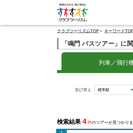
クラブツーリズムTOP
キーワードTO
「鳴門 バスツアー」に
列車／飛行機
並び替え
4
検索結果
件
のツアーが見つかり
1