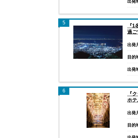
出発
5
『1
過ご
出発
目的
出発
6
『ク
ホテ
出発
目的
出発