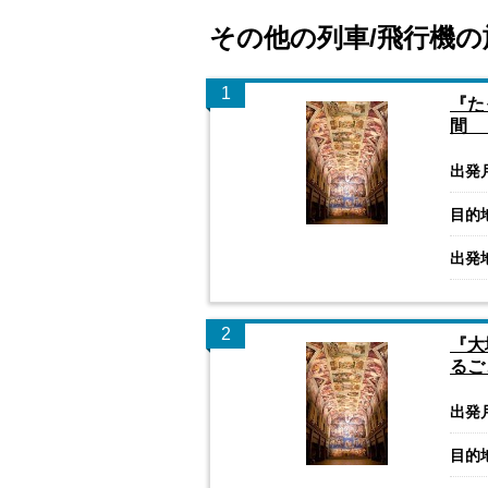
その他の列車/飛行機の
1
『た
間 
出発
目的
出発
2
『大
るご
出発
目的