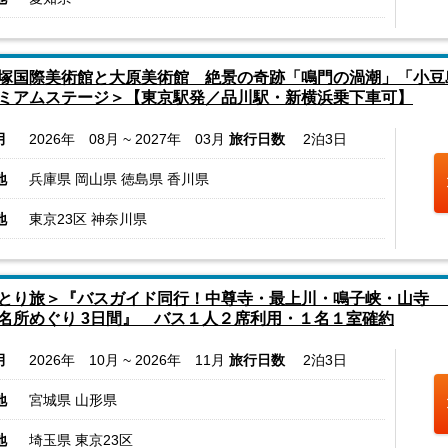
塚国際美術館と大原美術館 絶景の奇跡「鳴門の渦潮」「小豆
ミアムステージ＞【東京駅発／品川駅・新横浜乗下車可】
月
2026年 08月 ~ 2027年 03月
旅行日数
2泊3日
地
兵庫県 岡山県 徳島県 香川県
地
東京23区 神奈川県
とり旅＞『バスガイド同行！中尊寺・最上川・鳴子峡・山寺 
名所めぐり 3日間』 バス１人２席利用・１名１室確約
月
2026年 10月 ~ 2026年 11月
旅行日数
2泊3日
地
宮城県 山形県
地
埼玉県 東京23区