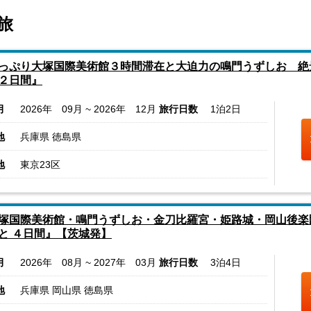
旅
っぷり大塚国際美術館３時間滞在と大迫力の鳴門うずしお 絶
２日間』
月
2026年 09月 ~ 2026年 12月
旅行日数
1泊2日
地
兵庫県 徳島県
地
東京23区
塚国際美術館・鳴門うずしお・金刀比羅宮・姫路城・岡山後楽
と ４日間』【茨城発】
月
2026年 08月 ~ 2027年 03月
旅行日数
3泊4日
地
兵庫県 岡山県 徳島県