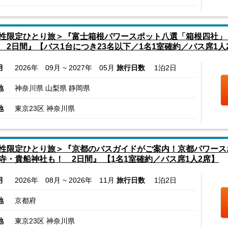
性限定ひとり旅＞『富士箱根パワースポット八選「箱根四社」
 2日間』【バス1台につき23名以下／1名1室確約／バス席1人
月
2026年 09月 ~ 2027年 05月
旅行日数
1泊2日
地
神奈川県 山梨県 静岡県
地
東京23区 神奈川県
性限定ひとり旅＞『京都のバスガイドがご案内！京都パワース
寺・貴船神社も！ 2日間』 【1名1室確約／バス席1人2席】
月
2026年 08月 ~ 2026年 11月
旅行日数
1泊2日
地
京都府
地
東京23区 神奈川県