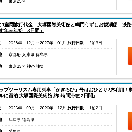
地
東京23区
名1室同旅行代金 大塚国際美術館と鳴門うずしお観潮船 淡
す年末年始 3日間』
月
2026年 12月 ~ 2027年 01月
旅行日数
2泊3日
地
京都府 兵庫県 徳島県
地
東京23区 神奈川県
ラブツーリズム専用列車「かぎろひ」号はおひとり2席利用！
ルに宿泊 大塚国際美術館 約5時間滞在 2日間』
月
2026年 09月 ~ 2026年 12月
旅行日数
1泊2日
地
兵庫県 徳島県
地
愛知県