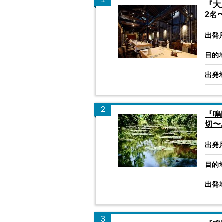
『大
2名
出発
目的
出発
2
『鳴
切〜
出発
目的
出発
3