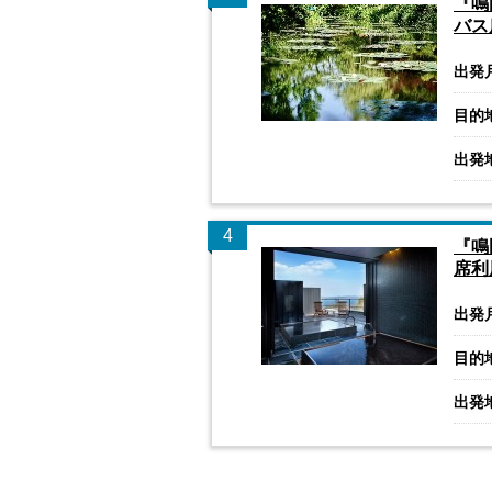
『鳴
バス
出発
目的
出発
4
『鳴
席利
出発
目的
出発