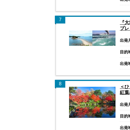
7
『大
プレ
出発
目的
出発
8
＜ひ
紅葉
出発
目的
出発