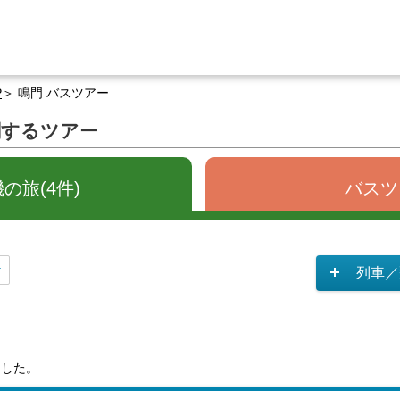
P
鳴門 バスツアー
関するツアー
の旅(4件)
バスツ
列車／
ました。