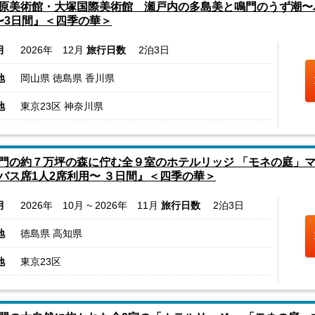
原美術館・大塚国際美術館 瀬戸内の多島美と鳴門のうず潮〜バ
〜3日間』＜四季の華＞
月
2026年 12月
旅行日数
2泊3日
地
岡山県 徳島県 香川県
地
東京23区 神奈川県
門の約７万坪の森に佇む全９室のホテルリッジ 「モネの庭」
バス席1人2席利用〜 ３日間』＜四季の華＞
月
2026年 10月 ~ 2026年 11月
旅行日数
2泊3日
地
徳島県 高知県
地
東京23区