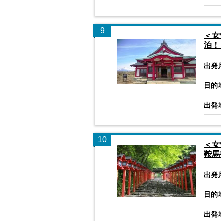
9
＜女
泊！
出発
目的
出発
10
＜女
鞍馬
出発
目的
出発