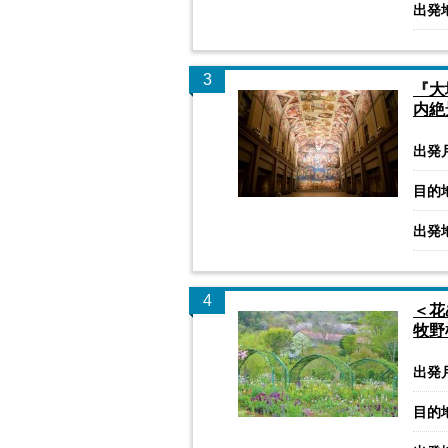
出発
3
『大
内絶
出発
目的
出発
4
＜花
牧野
出発
目的