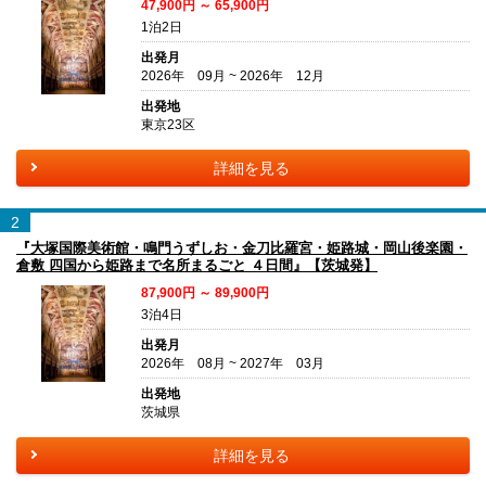
47,900円 ～ 65,900円
1泊2日
出発月
2026年 09月 ~ 2026年 12月
出発地
東京23区
詳細を見る
2
『大塚国際美術館・鳴門うずしお・金刀比羅宮・姫路城・岡山後楽園・
倉敷 四国から姫路まで名所まるごと ４日間』【茨城発】
87,900円 ～ 89,900円
3泊4日
出発月
2026年 08月 ~ 2027年 03月
出発地
茨城県
詳細を見る