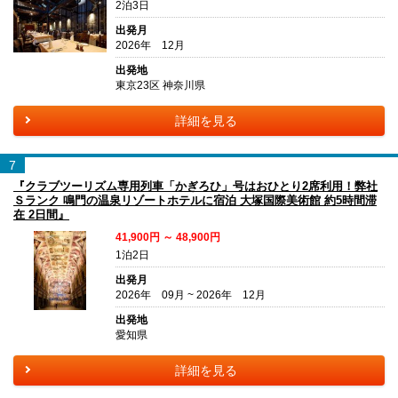
2泊3日
出発月
2026年 12月
出発地
東京23区 神奈川県
詳細を見る
7
『クラブツーリズム専用列車「かぎろひ」号はおひとり2席利用！弊社
Ｓランク 鳴門の温泉リゾートホテルに宿泊 大塚国際美術館 約5時間滞
在 2日間』
41,900円 ～ 48,900円
1泊2日
出発月
2026年 09月 ~ 2026年 12月
出発地
愛知県
詳細を見る