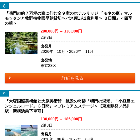
8
『鳴門の約７万坪の森に佇む全９室のホテルリッジ 「モネの庭」マル
モッタンと牧野植物園早朝貸切〜バス席1人2席利用〜 ３日間』＜四季
の華＞
280,000円 ～ 330,000円
2泊3日
出発月
2026年 10月 ~ 2026年 11月
出発地
東京23区
詳細を見る
9
『大塚国際美術館と大原美術館 絶景の奇跡「鳴門の渦潮」「小豆島エ
ンジェルロード」３日間』＜プレミアムステージ＞【東京駅発／品川
駅・新横浜乗下車可】
130,000円 ～ 185,000円
2泊3日
出発月
2026年 08月 ~ 2027年 03月