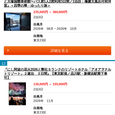
と大塚国際美術館〜バス席1人2席利用3日間／1泊目：檜露天風呂付和洋
室』＜四季の華・ゆったり旅＞
235,000円 ～ 360,000円
2泊3日
出発月
2026年 08月 ~ 2026年 10月
出発地
東京23区
詳細を見る
12
『にし阿波の花火2026と弊社Ｓランクのリゾートホテル「アオアヲナル
トリゾート」２連泊 ３日間』【東京駅発／品川駅・新横浜駅乗下車
可】
130,000円 ～ 155,000円
2泊3日
出発月
2026年 11月
出発地
東京23区