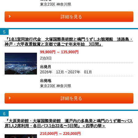
東京23区 神奈川県
詳細を見る
5
『1名1室同旅行代金 大塚国際美術館と鳴門うずしお観潮船 淡路島・
神戸・六甲夜景観賞と京都で過ごす年末年始 3日間』
99,900円 ～ 135,900円
2泊3日
出発月
2026年 12月 ~ 2027年 01月
出発地
東京23区 神奈川県
詳細を見る
6
『大原美術館・大塚国際美術館 瀬戸内の多島美と鳴門のうず潮〜バス
席1人2席利用・各日バス1台22名〜3日間』＜四季の華＞
210,000円 ～ 220,000円