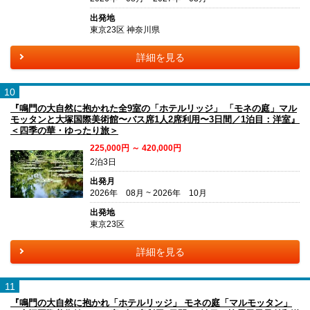
出発地
東京23区 神奈川県
詳細を見る
10
『鳴門の大自然に抱かれた全9室の「ホテルリッジ」 「モネの庭」マル
モッタンと大塚国際美術館〜バス席1人2席利用〜3日間／1泊目：洋室』
＜四季の華・ゆったり旅＞
225,000円 ～ 420,000円
2泊3日
出発月
2026年 08月 ~ 2026年 10月
出発地
東京23区
詳細を見る
11
『鳴門の大自然に抱かれ「ホテルリッジ」 モネの庭「マルモッタン」