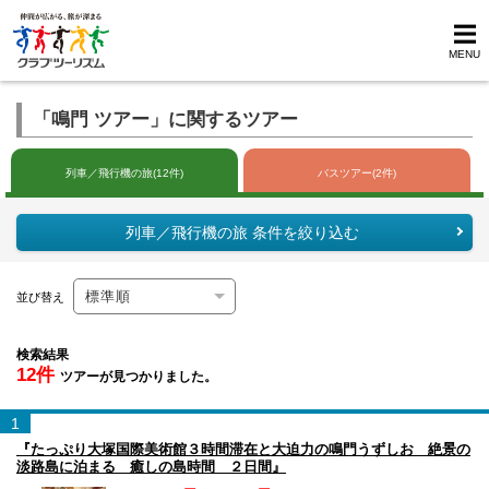
MENU
「鳴門 ツアー」に関するツアー
列車／飛行機の旅(12件)
バスツアー(2件)
列車／飛行機の旅 条件を絞り込む
並び替え
検索結果
12件
ツアーが見つかりました。
1
『たっぷり大塚国際美術館３時間滞在と大迫力の鳴門うずしお 絶景の
淡路島に泊まる 癒しの島時間 ２日間』