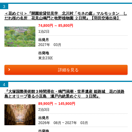
3
＜花めぐり＞『開園前貸切見学 北川村「モネの庭」マルモッタン し
だれ桜の名所 花見山鳴門と牧野植物園 ２日間』【羽田空港出発】
74,800円 ～ 85,800円
1泊2日
出発月
2027年 03月
出発地
東京23区
詳細を見る
4
『大塚国際美術館３時間滞在・鳴門渦潮・世界遺産 姫路城 花の淡路
島とオリーブ香る小豆島 瀬戸内絶景めぐり ３日間』
89,900円 ～ 145,900円
2泊3日
出発月
2026年 08月 ~ 2027年 03月
出発地