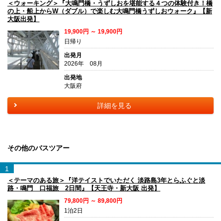
＜ウォーキング＞『大鳴門橋・うずしおを堪能する４つの体験付き！橋
の上・船上からW（ダブル）で楽しむ大鳴門橋うずしおウォーク』【新
大阪出発】
19,900円 ～ 19,900円
日帰り
出発月
2026年 08月
出発地
大阪府
詳細を見る
その他のバスツアー
1
＜テーマのある旅＞『洋テイストでいただく 淡路島3年とらふぐと淡
路・鳴門 口福旅 2日間』【天王寺・新大阪 出発】
79,800円 ～ 89,800円
1泊2日