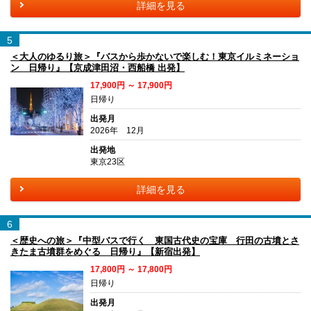
詳細を見る
5
＜大人のゆるり旅＞『バスから歩かないで楽しむ！東京イルミネーショ
ン 日帰り』【京成津田沼・西船橋 出発】
17,900円 ～ 17,900円
日帰り
出発月
2026年 12月
出発地
東京23区
詳細を見る
6
＜歴史への旅＞『中型バスで行く 東国古代史の宝庫 行田の古墳とさ
きたま古墳群をめぐる 日帰り』【新宿出発】
17,800円 ～ 17,800円
日帰り
出発月