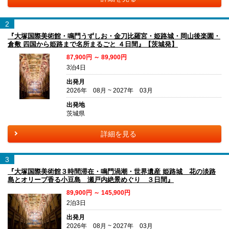
2
『大塚国際美術館・鳴門うずしお・金刀比羅宮・姫路城・岡山後楽園・
倉敷 四国から姫路まで名所まるごと ４日間』【茨城発】
87,900円 ～ 89,900円
3泊4日
出発月
2026年 08月 ~ 2027年 03月
出発地
茨城県
詳細を見る
3
『大塚国際美術館３時間滞在・鳴門渦潮・世界遺産 姫路城 花の淡路
島とオリーブ香る小豆島 瀬戸内絶景めぐり ３日間』
89,900円 ～ 145,900円
2泊3日
出発月
2026年 08月 ~ 2027年 03月