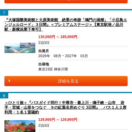
7
『大塚国際美術館と大原美術館 絶景の奇跡「鳴門の渦潮」「小豆島エ
ンジェルロード」３日間』＜プレミアムステージ＞【東京駅発／品川
駅・新横浜乗下車可】
130,000円 ～ 185,000円
2泊3日
出発月
2026年 08月 ~ 2027年 03月
出発地
東京23区 神奈川県
詳細を見る
8
＜ひとり旅＞『バスガイド同行！中尊寺・最上川・鳴子峡・山寺 岩
手・宮城・山形をつなぐ ９の紅葉名所めぐり 3日間』 バス１人２席
利用・１名１室確約
129,900円 ～ 129,900円
2泊3日