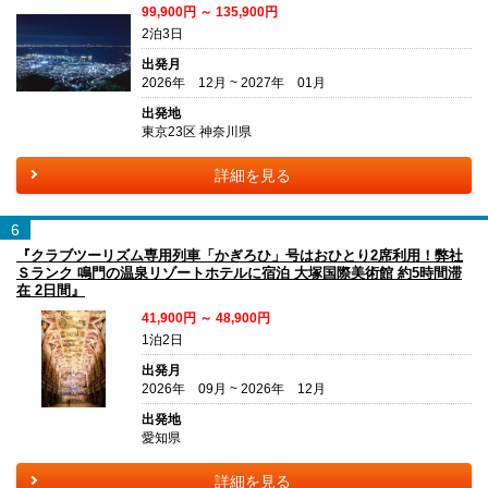
99,900円 ～ 135,900円
2泊3日
出発月
2026年 12月 ~ 2027年 01月
出発地
東京23区 神奈川県
詳細を見る
6
『クラブツーリズム専用列車「かぎろひ」号はおひとり2席利用！弊社
Ｓランク 鳴門の温泉リゾートホテルに宿泊 大塚国際美術館 約5時間滞
在 2日間』
41,900円 ～ 48,900円
1泊2日
出発月
2026年 09月 ~ 2026年 12月
出発地
愛知県
詳細を見る