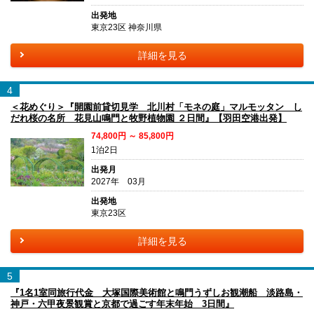
出発地
東京23区 神奈川県
詳細を見る
4
＜花めぐり＞『開園前貸切見学 北川村「モネの庭」マルモッタン し
だれ桜の名所 花見山鳴門と牧野植物園 ２日間』【羽田空港出発】
74,800円 ～ 85,800円
1泊2日
出発月
2027年 03月
出発地
東京23区
詳細を見る
5
『1名1室同旅行代金 大塚国際美術館と鳴門うずしお観潮船 淡路島・
神戸・六甲夜景観賞と京都で過ごす年末年始 3日間』