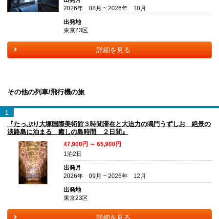
出発月
2026年 08月 ~ 2026年 10月
出発地
東京23区
詳細を見る
その他の列車/飛行機の旅
1
『たっぷり大塚国際美術館３時間滞在と大迫力の鳴門うずしお 絶景の
淡路島に泊まる 癒しの島時間 ２日間』
47,900円 ～ 65,900円
1泊2日
出発月
2026年 09月 ~ 2026年 12月
出発地
東京23区
詳細を見る