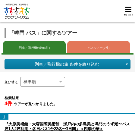
MENU
「鳴門 バス」に関するツアー
列車／飛行機の旅(4件)
バスツアー(2件)
列車／飛行機の旅 条件を絞り込む
並び替え
検索結果
4件
ツアーが見つかりました。
1
『大原美術館・大塚国際美術館 瀬戸内の多島美と鳴門のうず潮〜バス
席1人2席利用・各日バス1台22名〜3日間』＜四季の華＞