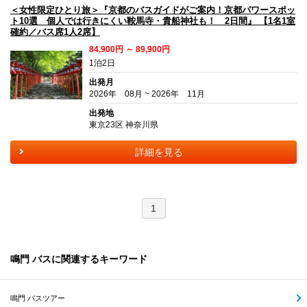
＜女性限定ひとり旅＞『京都のバスガイドがご案内！京都パワースポッ
ト10選 個人では行きにくい鞍馬寺・貴船神社も！ 2日間』 【1名1室
確約／バス席1人2席】
84,900円 ～ 89,900円
1泊2日
出発月
2026年 08月 ~ 2026年 11月
出発地
東京23区 神奈川県
詳細を見る
1
鳴門 バスに関連するキーワード
鳴門 バスツアー