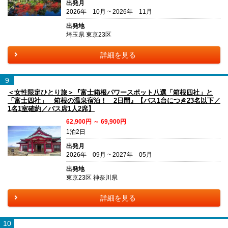
出発月
2026年 10月 ~ 2026年 11月
出発地
埼玉県 東京23区
詳細を見る
9
＜女性限定ひとり旅＞『富士箱根パワースポット八選「箱根四社」と
「富士四社」 箱根の温泉宿泊！ 2日間』【バス1台につき23名以下／
1名1室確約／バス席1人2席】
62,900円 ～ 69,900円
1泊2日
出発月
2026年 09月 ~ 2027年 05月
出発地
東京23区 神奈川県
詳細を見る
10