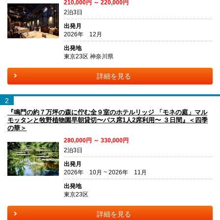
210,000円 ～ 220,000円
2泊3日
出発月
2026年 12月
出発地
東京23区 神奈川県
詳細を見る
2
『鳴門の約７万坪の森に佇む全９室のホテルリッジ 「モネの庭」マル
モッタンと牧野植物園早朝貸切〜バス席1人2席利用〜 ３日間』＜四季
の華＞
280,000円 ～ 330,000円
2泊3日
出発月
2026年 10月 ~ 2026年 11月
出発地
東京23区
詳細を見る