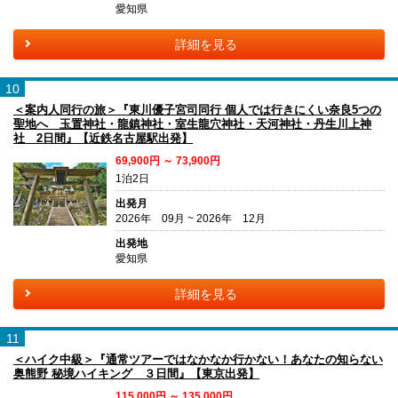
愛知県
詳細を見る
10
＜案内人同行の旅＞『東川優子宮司同行 個人では行きにくい奈良5つの
聖地へ 玉置神社・龍鎮神社・室生龍穴神社・天河神社・丹生川上神
社 2日間』【近鉄名古屋駅出発】
69,900円 ～ 73,900円
1泊2日
出発月
2026年 09月 ~ 2026年 12月
出発地
愛知県
詳細を見る
11
＜ハイク中級＞『通常ツアーではなかなか行かない！あなたの知らない
奥熊野 秘境ハイキング ３日間』【東京出発】
115,000円 ～ 135,000円