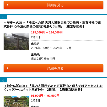
詳細を見る
5
＜歴史への旅＞『神域への扉 天河大辨財天社でご祈祷・玉置神社で正
式参拝 心を清め奈良の聖地5社参り3日間』【東京駅出発】
125,000円 ～ 134,000円
2泊3日
出発月
2026年 09月 ~ 2026年 12月
出発地
東京23区 神奈川県
詳細を見る
6
＜神社仏閣の旅＞『案内人同行でめぐる高野山と個人ではアクセスしに
くいパワースポット玉置神社 2日間』【JR東京駅出発】
91,900円 ～ 91,900円
1泊2日