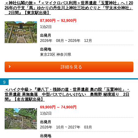
＜神社仏閣の旅＞『＜マイクロバス利用＞世界遺産「玉置神社」へ！20
26年の干支「馬」ゆかりの丹生川上神社三社めぐりと「宇太水分神社」
2日間』【東京駅出発】
87,900円 ～ 92,900円
1泊2日
出発月
2026年 08月 ~ 2026年 12月
出発地
東京23区 神奈川県
詳細を見る
9
＜ハイク中級＞『瀞八丁・筏師の道・世界遺産 奥の院「玉置神社」・
世界遺産 果無集落 中型バスでしかいけない 奥熊野 秘境巡り 2日
間』【名古屋駅出発】
69,900円 ～ 74,900円
1泊2日
出発月
2026年 10月 ~ 2027年 03月
出発地