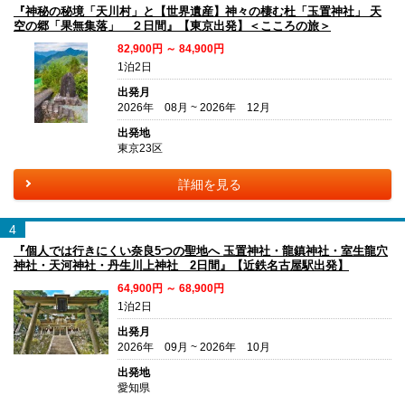
『神秘の秘境「天川村」と【世界遺産】神々の棲む杜「玉置神社」 天
空の郷「果無集落」 ２日間』【東京出発】＜こころの旅＞
82,900円 ～ 84,900円
1泊2日
出発月
2026年 08月 ~ 2026年 12月
出発地
東京23区
詳細を見る
4
『個人では行きにくい奈良5つの聖地へ 玉置神社・龍鎮神社・室生龍穴
神社・天河神社・丹生川上神社 2日間』【近鉄名古屋駅出発】
64,900円 ～ 68,900円
1泊2日
出発月
2026年 09月 ~ 2026年 10月
出発地
愛知県