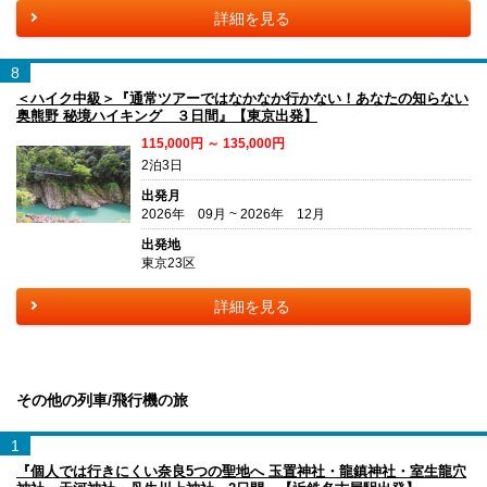
詳細を見る
8
＜ハイク中級＞『通常ツアーではなかなか行かない！あなたの知らない
奥熊野 秘境ハイキング ３日間』【東京出発】
115,000円 ～ 135,000円
2泊3日
出発月
2026年 09月 ~ 2026年 12月
出発地
東京23区
詳細を見る
その他の列車/飛行機の旅
1
『個人では行きにくい奈良5つの聖地へ 玉置神社・龍鎮神社・室生龍穴