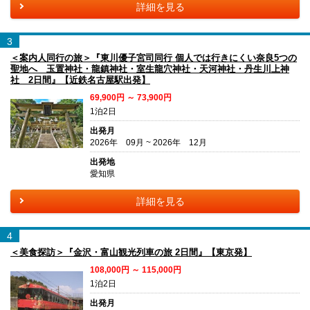
詳細を見る
3
＜案内人同行の旅＞『東川優子宮司同行 個人では行きにくい奈良5つの
聖地へ 玉置神社・龍鎮神社・室生龍穴神社・天河神社・丹生川上神
社 2日間』【近鉄名古屋駅出発】
69,900円 ～ 73,900円
1泊2日
出発月
2026年 09月 ~ 2026年 12月
出発地
愛知県
詳細を見る
4
＜美食探訪＞『金沢・富山観光列車の旅 2日間』【東京発】
108,000円 ～ 115,000円
1泊2日
出発月