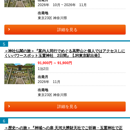
出発月
2026年 10月 ~ 2026年 11月
出発地
東京23区 神奈川県
詳細を見る
5
＜神社仏閣の旅＞『案内人同行でめぐる高野山と個人ではアクセスしに
くいパワースポット玉置神社 2日間』【JR東京駅出発】
91,900円 ～ 91,900円
1泊2日
出発月
2026年 11月
出発地
東京23区 神奈川県
詳細を見る
6
＜歴史への旅＞『神域への扉 天河大辨財天社でご祈祷・玉置神社で正