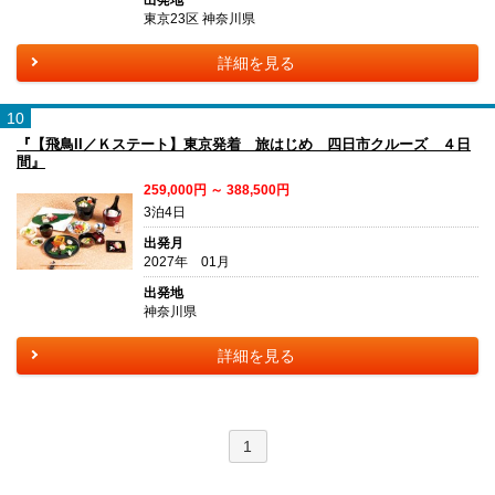
出発地
東京23区 神奈川県
詳細を見る
10
『【飛鳥II／Ｋステート】東京発着 旅はじめ 四日市クルーズ ４日
間』
259,000円 ～ 388,500円
3泊4日
出発月
2027年 01月
出発地
神奈川県
詳細を見る
1