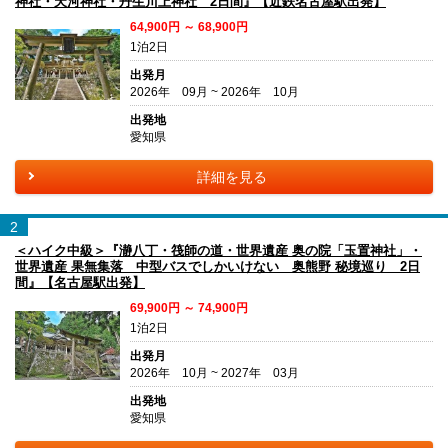
神社・天河神社・丹生川上神社 2日間』【近鉄名古屋駅出発】
64,900円 ～ 68,900円
1泊2日
出発月
2026年 09月 ~ 2026年 10月
出発地
愛知県
詳細を見る
2
＜ハイク中級＞『瀞八丁・筏師の道・世界遺産 奥の院「玉置神社」・
世界遺産 果無集落 中型バスでしかいけない 奥熊野 秘境巡り 2日
間』【名古屋駅出発】
69,900円 ～ 74,900円
1泊2日
出発月
2026年 10月 ~ 2027年 03月
出発地
愛知県