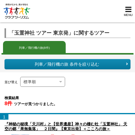
MENU
「玉置神社 ツアー 東京発」に関するツアー
列車／飛行機の旅(8件)
列車／飛行機の旅 条件を絞り込む
並び替え
検索結果
8件
ツアーが見つかりました。
1
『神秘の秘境「天川村」と【世界遺産】神々の棲む杜「玉置神社」 天
空の郷「果無集落」 ２日間』【東京出発】＜こころの旅＞