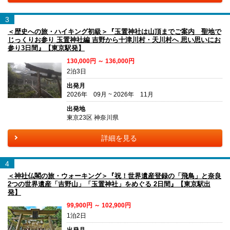
3
＜歴史への旅・ハイキング初級＞『玉置神社は山頂までご案内 聖地で
じっくりお参り 玉置神社編 吉野から十津川村・天川村へ 思い思いにお
参り3日間』【東京駅発】
130,000円 ～ 136,000円
2泊3日
出発月
2026年 09月 ~ 2026年 11月
出発地
東京23区 神奈川県
詳細を見る
4
＜神社仏閣の旅・ウォーキング＞『祝！世界遺産登録の「飛鳥」と奈良
2つの世界遺産「吉野山」「玉置神社」をめぐる 2日間』【東京駅出
発】
99,900円 ～ 102,900円
1泊2日