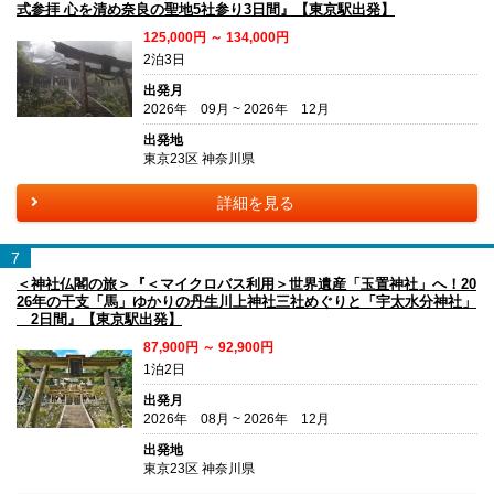
式参拝 心を清め奈良の聖地5社参り3日間』【東京駅出発】
125,000円 ～ 134,000円
2泊3日
出発月
2026年 09月 ~ 2026年 12月
出発地
東京23区 神奈川県
詳細を見る
7
＜神社仏閣の旅＞『＜マイクロバス利用＞世界遺産「玉置神社」へ！20
26年の干支「馬」ゆかりの丹生川上神社三社めぐりと「宇太水分神社」
2日間』【東京駅出発】
87,900円 ～ 92,900円
1泊2日
出発月
2026年 08月 ~ 2026年 12月
出発地
東京23区 神奈川県