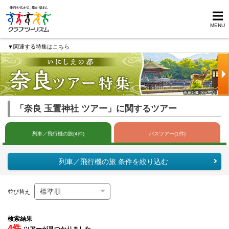
MENU
▼関連する特集はこちら
「奈良 玉置神社 ツアー」に関するツアー
列車／飛行機の旅(4件)
バスツアー(1件)
列車／飛行機の旅 条件を絞り込む
並び替え
検索結果
4件
ツアーが見つかりました。