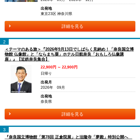
出発地
東京23区 神奈川県
詳細を見る
2
＜テーマのある旅＞『2026年9月13日でしばらく見納め！「奈良国立博
物館 仏像館」と「ならまち粟」ホテル日航奈良「おもしろ仏像講
座」』【近鉄奈良集合】
22,900円 ～ 22,900円
日帰り
出発月
2026年 09月
出発地
奈良県
詳細を見る
3
『奈良国立博物館「第78回 正倉院展」と法隆寺「夢殿」特別公開へ