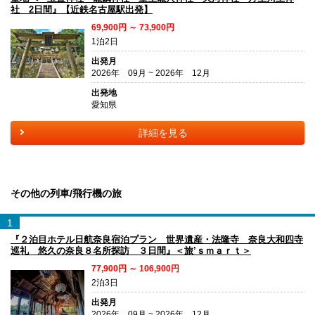
社 2日間』【近鉄名古屋駅出発】
69,900円 ～ 73,900円
1泊2日
出発月
2026年 09月 ~ 2026年 12月
出発地
愛知県
詳細を見る
その他の列車/飛行機の旅
1
『２泊目ホテル日航奈良宿泊プラン 世界遺産・法隆寺 奈良大和四寺
巡礼 悠久の奈良８名所探訪 ３日間』＜旅’ｓｍａｒｔ＞
77,900円 ～ 106,900円
2泊3日
出発月
2026年 09月 ~ 2026年 12月