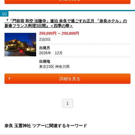
10
『「門前宿 和空 法隆寺」連泊 奈良で過ごすお正月 「奈良ホテル」の
新春フランス料理3日間』＜四季の華＞
250,000円 ～ 250,000円
2泊3日
出発月
2026年 12月
出発地
東京23区 神奈川県
詳細を見る
1
奈良 玉置神社 ツアーに関連するキーワード