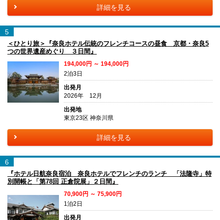
詳細を見る
5
＜ひとり旅＞『奈良ホテル伝統のフレンチコースの昼食 京都・奈良5
つの世界遺産めぐり ３日間』
194,000円 ～ 194,000円
2泊3日
出発月
2026年 12月
出発地
東京23区 神奈川県
詳細を見る
6
『ホテル日航奈良宿泊 奈良ホテルでフレンチのランチ 「法隆寺」特
別開帳と「第78回 正倉院展」２日間』
70,900円 ～ 75,900円
1泊2日
出発月