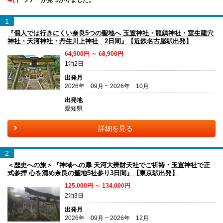
1
『個人では行きにくい奈良5つの聖地へ 玉置神社・龍鎮神社・室生龍穴
神社・天河神社・丹生川上神社 2日間』【近鉄名古屋駅出発】
64,900円 ～ 68,900円
1泊2日
出発月
2026年 09月 ~ 2026年 10月
出発地
愛知県
詳細を見る
2
＜歴史への旅＞『神域への扉 天河大辨財天社でご祈祷・玉置神社で正
式参拝 心を清め奈良の聖地5社参り3日間』【東京駅出発】
125,000円 ～ 134,000円
2泊3日
出発月
2026年 09月 ~ 2026年 12月