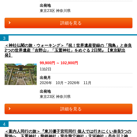
出発地
東京23区 神奈川県
詳細を見る
3
＜神社仏閣の旅・ウォーキング＞『祝！世界遺産登録の「飛鳥」と奈良
2つの世界遺産「吉野山」「玉置神社」をめぐる 2日間』【東京駅出
発】
99,900円 ～ 102,900円
1泊2日
出発月
2026年 10月 ~ 2026年 11月
出発地
東京23区 神奈川県
詳細を見る
4
＜案内人同行の旅＞『東川優子宮司同行 個人では行きにくい奈良5つの
聖地へ 玉置神社・龍鎮神社・室生龍穴神社・天河神社・丹生川上神