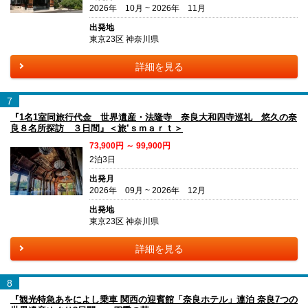
2026年 10月 ~ 2026年 11月
出発地
東京23区 神奈川県
詳細を見る
7
『1名1室同旅行代金 世界遺産・法隆寺 奈良大和四寺巡礼 悠久の奈
良８名所探訪 ３日間』＜旅’ｓｍａｒｔ＞
73,900円 ～ 99,900円
2泊3日
出発月
2026年 09月 ~ 2026年 12月
出発地
東京23区 神奈川県
詳細を見る
8
『観光特急あをによし乗車 関西の迎賓館「奈良ホテル」連泊 奈良7つの