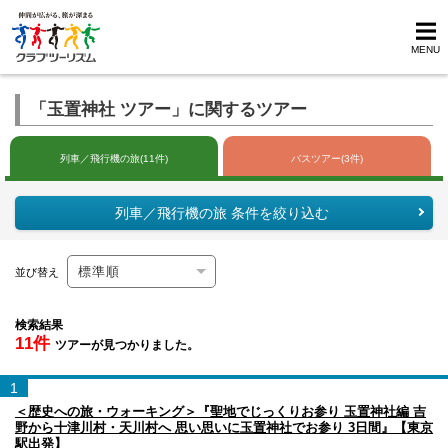
MENU
「玉置神社 ツアー」に関するツアー
列車／飛行機の旅(11件)
バスツアー(3件)
列車／飛行機の旅 条件を絞り込む
並び替え
検索結果
11件
ツアーが見つかりました。
1
＜歴史への旅・ウォーキング＞『聖地でじっくりお参り 玉置神社編 吉
野から十津川村・天川村へ 思い思いに玉置神社でお参り 3日間』【東京
駅出発】