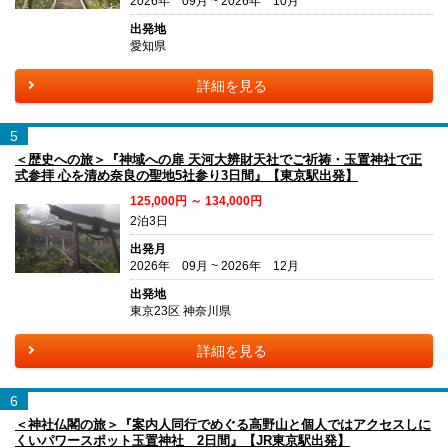
2026年 09月 ~ 2026年 10月
出発地
愛知県
詳細を見る
5
＜歴史への旅＞『神域への扉 天河大辨財天社でご祈祷・玉置神社で正
式参拝 心を清め奈良の聖地5社参り3日間』【東京駅出発】
125,000円 ～ 134,000円
2泊3日
出発月
2026年 09月 ~ 2026年 12月
出発地
東京23区 神奈川県
詳細を見る
6
＜神社仏閣の旅＞『案内人同行でめぐる高野山と個人ではアクセスしに
くいパワースポット玉置神社 2日間』【JR東京駅出発】