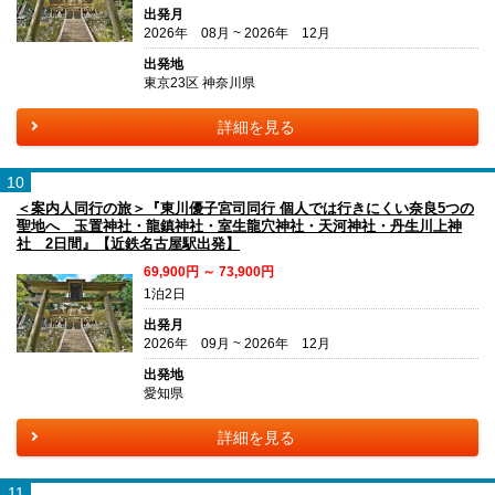
出発月
2026年 08月 ~ 2026年 12月
出発地
東京23区 神奈川県
詳細を見る
10
＜案内人同行の旅＞『東川優子宮司同行 個人では行きにくい奈良5つの
聖地へ 玉置神社・龍鎮神社・室生龍穴神社・天河神社・丹生川上神
社 2日間』【近鉄名古屋駅出発】
69,900円 ～ 73,900円
1泊2日
出発月
2026年 09月 ~ 2026年 12月
出発地
愛知県
詳細を見る
11