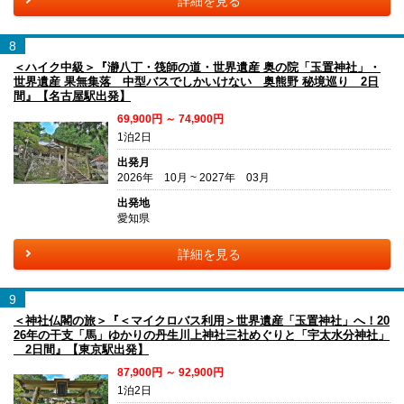
詳細を見る
8
＜ハイク中級＞『瀞八丁・筏師の道・世界遺産 奥の院「玉置神社」・
世界遺産 果無集落 中型バスでしかいけない 奥熊野 秘境巡り 2日
間』【名古屋駅出発】
69,900円 ～ 74,900円
1泊2日
出発月
2026年 10月 ~ 2027年 03月
出発地
愛知県
詳細を見る
9
＜神社仏閣の旅＞『＜マイクロバス利用＞世界遺産「玉置神社」へ！20
26年の干支「馬」ゆかりの丹生川上神社三社めぐりと「宇太水分神社」
2日間』【東京駅出発】
87,900円 ～ 92,900円
1泊2日