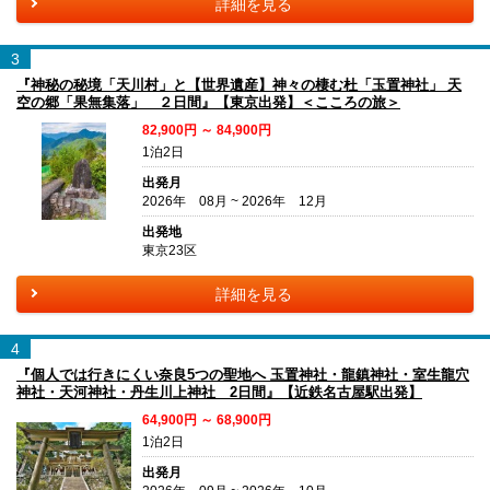
詳細を見る
3
『神秘の秘境「天川村」と【世界遺産】神々の棲む杜「玉置神社」 天
空の郷「果無集落」 ２日間』【東京出発】＜こころの旅＞
82,900円 ～ 84,900円
1泊2日
出発月
2026年 08月 ~ 2026年 12月
出発地
東京23区
詳細を見る
4
『個人では行きにくい奈良5つの聖地へ 玉置神社・龍鎮神社・室生龍穴
神社・天河神社・丹生川上神社 2日間』【近鉄名古屋駅出発】
64,900円 ～ 68,900円
1泊2日
出発月