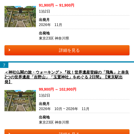
91,900円 ～ 91,900円
1泊2日
出発月
2026年 11月
出発地
東京23区 神奈川県
詳細を見る
7
＜神社仏閣の旅・ウォーキング＞『祝！世界遺産登録の「飛鳥」と奈良
2つの世界遺産「吉野山」「玉置神社」をめぐる 2日間』【東京駅出
発】
99,900円 ～ 102,900円
1泊2日
出発月
2026年 10月 ~ 2026年 11月
出発地
東京23区 神奈川県