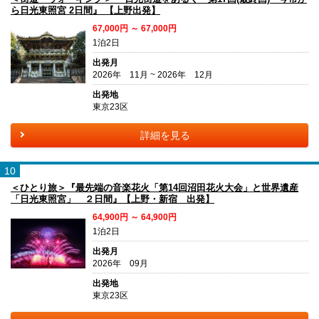
ら日光東照宮 2日間』 【上野出発】
67,000円 ～ 67,000円
1泊2日
出発月
2026年 11月 ~ 2026年 12月
出発地
東京23区
詳細を見る
10
＜ひとり旅＞『最先端の音楽花火「第14回沼田花火大会」と世界遺産
「日光東照宮」 ２日間』【上野・新宿 出発】
64,900円 ～ 64,900円
1泊2日
出発月
2026年 09月
出発地
東京23区