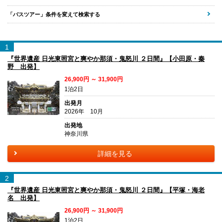
「バスツアー」条件を変えて検索する
1
『世界遺産 日光東照宮と爽やか那須・鬼怒川 ２日間』【小田原・秦
野 出発】
26,900円 ～ 31,900円
1泊2日
出発月
2026年 10月
出発地
神奈川県
詳細を見る
2
『世界遺産 日光東照宮と爽やか那須・鬼怒川 ２日間』【平塚・海老
名 出発】
26,900円 ～ 31,900円
1泊2日