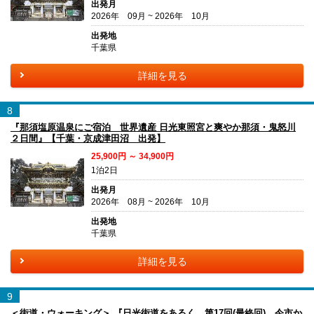
出発月
2026年 09月 ~ 2026年 10月
出発地
千葉県
詳細を見る
8
『那須塩原温泉にご宿泊 世界遺産 日光東照宮と爽やか那須・鬼怒川
２日間』【千葉・京成津田沼 出発】
25,900円 ～ 34,900円
1泊2日
出発月
2026年 08月 ~ 2026年 10月
出発地
千葉県
詳細を見る
9
＜街道・ウォーキング＞ 『日光街道をあるく 第17回(最終回) 今市か