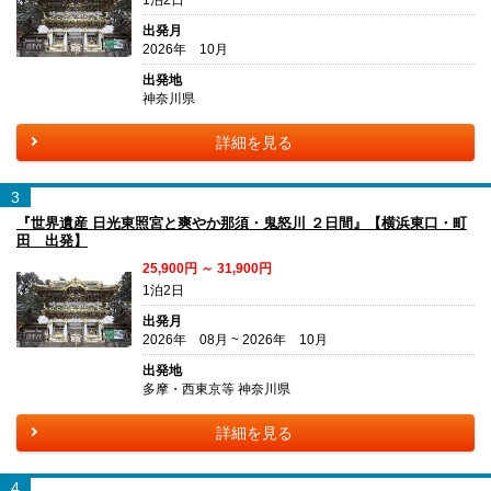
出発月
2026年 10月
出発地
神奈川県
詳細を見る
3
『世界遺産 日光東照宮と爽やか那須・鬼怒川 ２日間』【横浜東口・町
田 出発】
25,900円 ～ 31,900円
1泊2日
出発月
2026年 08月 ~ 2026年 10月
出発地
多摩・西東京等 神奈川県
詳細を見る
4