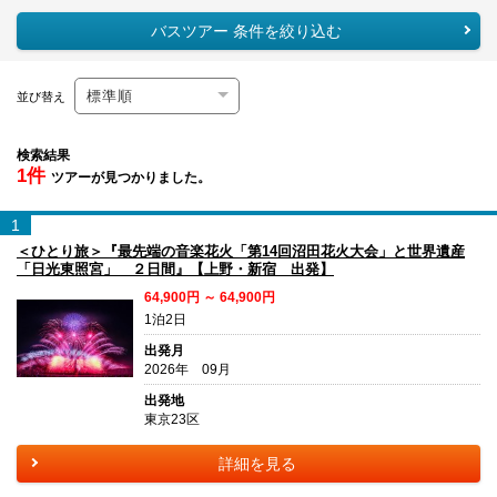
バスツアー 条件を絞り込む
並び替え
検索結果
1件
ツアーが見つかりました。
1
＜ひとり旅＞『最先端の音楽花火「第14回沼田花火大会」と世界遺産
「日光東照宮」 ２日間』【上野・新宿 出発】
64,900円 ～ 64,900円
1泊2日
出発月
2026年 09月
出発地
東京23区
詳細を見る