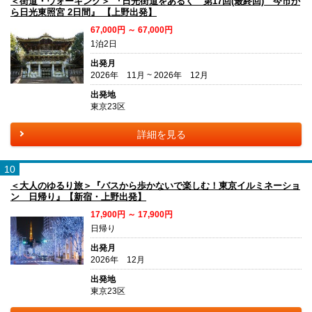
＜街道・ウォーキング＞ 『日光街道をあるく 第17回(最終回) 今市か
ら日光東照宮 2日間』 【上野出発】
67,000円 ～ 67,000円
1泊2日
出発月
2026年 11月 ~ 2026年 12月
出発地
東京23区
詳細を見る
10
＜大人のゆるり旅＞『バスから歩かないで楽しむ！東京イルミネーショ
ン 日帰り』【新宿・上野出発】
17,900円 ～ 17,900円
日帰り
出発月
2026年 12月
出発地
東京23区