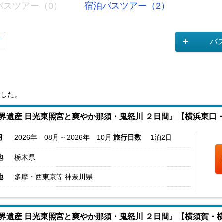
バスツアー（0）
宿泊バスツアー（2）
バ
ました。
界遺産 日光東照宮と爽やか那須・鬼怒川 ２日間』【横浜東口
月
2026年 08月 ~ 2026年 10月
旅行日数
1泊2日
地
栃木県
地
多摩・西東京等 神奈川県
界遺産 日光東照宮と爽やか那須・鬼怒川 ２日間』【横須賀・