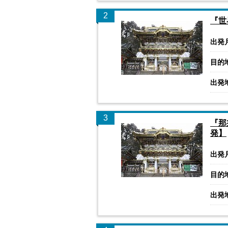
2
『世
出発
目的
出発
3
『那
発】
出発
目的
出発