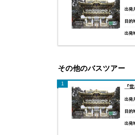
出発
目的
出発
その他のバスツアー
1
『世
出発
目的
出発