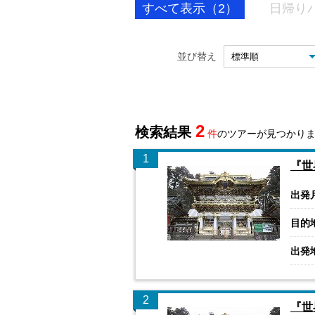
すべて表示（2）
日帰り
並び替え
2
検索結果
件
のツアーが見つかり
1
『世
出発
目的
出発
2
『世