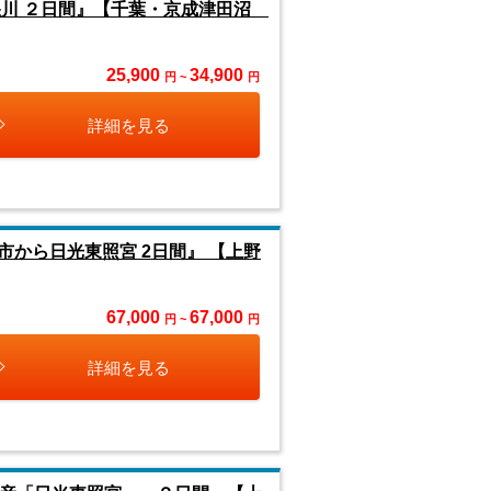
怒川 ２日間』【千葉・京成津田沼
25,900
34,900
円 ~
円
詳細を見る
市から日光東照宮 2日間』 【上野
67,000
67,000
円 ~
円
詳細を見る