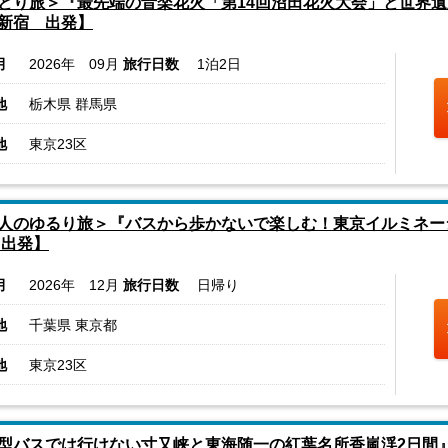
とり旅＞『最先端の音楽花火「第14回沼田花火大会」と世界
新宿 出発】
月
2026年 09月
旅行日数
1泊2日
地
栃木県 群馬県
地
東京23区
人のゆるり旅＞『バスから歩かないで楽しむ！東京イルミネー
 出発】
月
2026年 12月
旅行日数
日帰り
地
千葉県 東京都
地
東京23区
型バスでは行けない寸又峡と東海随一の紅葉名所香嵐渓2日間