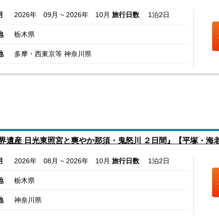
月
2026年 09月 ~ 2026年 10月
旅行日数
1泊2日
地
栃木県
地
多摩・西東京等 神奈川県
界遺産 日光東照宮と爽やか那須・鬼怒川 ２日間』【平塚・海
月
2026年 08月 ~ 2026年 10月
旅行日数
1泊2日
地
栃木県
地
神奈川県