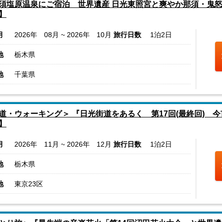
須塩原温泉にご宿泊 世界遺産 日光東照宮と爽やか那須・鬼
】
月
2026年 08月 ~ 2026年 10月
旅行日数
1泊2日
地
栃木県
地
千葉県
道・ウォーキング＞ 『日光街道をあるく 第17回(最終回) 今
】
月
2026年 11月 ~ 2026年 12月
旅行日数
1泊2日
地
栃木県
地
東京23区