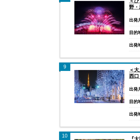
＜ひ
野・
出発
目的
出発
9
＜大
西口
出発
目的
出発
10
『大