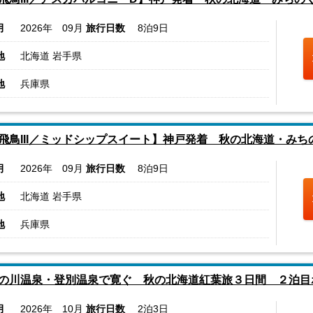
月
2026年 09月
旅行日数
8泊9日
地
北海道 岩手県
地
兵庫県
飛鳥III／ミッドシップスイート】神戸発着 秋の北海道・みち
月
2026年 09月
旅行日数
8泊9日
地
北海道 岩手県
地
兵庫県
の川温泉・登別温泉で寛ぐ 秋の北海道紅葉旅３日間 ２泊目
月
2026年 10月
旅行日数
2泊3日