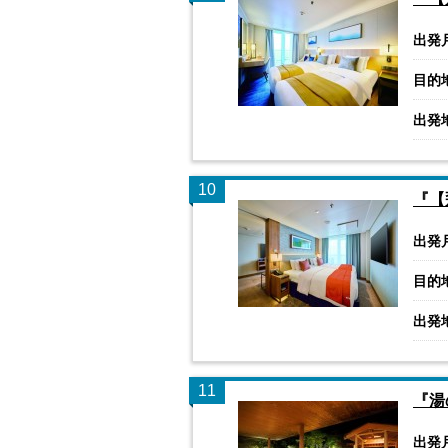
出発
目的
出発
10
『【
出発
目的
出発
11
『湯
出発