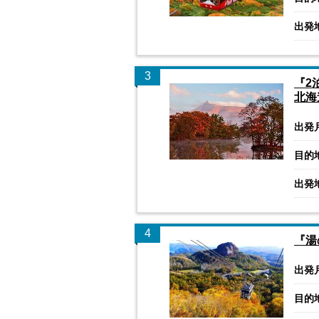
出発
3
『2
北海
出発
目的
出発
4
『湯
出発
目的