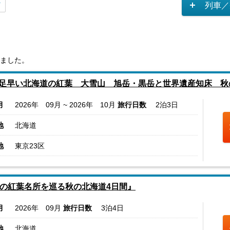
列車／
ました。
足早い北海道の紅葉 大雪山 旭岳・黒岳と世界遺産知床 秋
月
2026年 09月 ~ 2026年 10月
旅行日数
2泊3日
地
北海道
地
東京23区
5の紅葉名所を巡る秋の北海道4日間』
月
2026年 09月
旅行日数
3泊4日
地
北海道