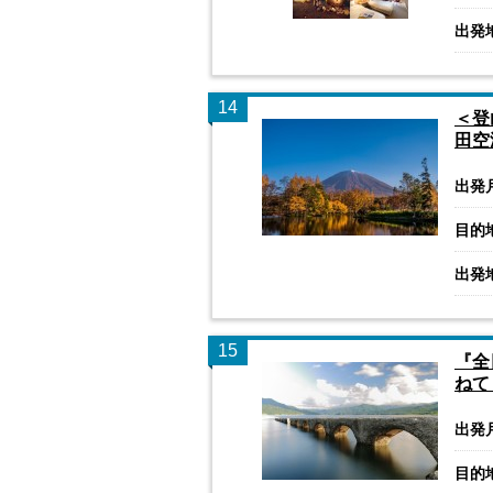
出発
14
＜登
田空
出発
目的
出発
15
『全
ねて
出発
目的