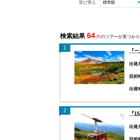
並び替え
64
検索結果
件
のツアーが見つかり
1
『一
出発
目的
出発
2
『1
出発
目的