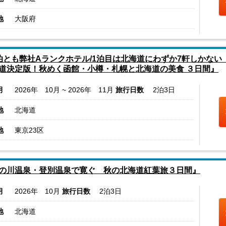
地
大阪府
泊とも弊社Aランクホテル/1泊目は北海道にわずか7軒しかない
道決定版！秋めく函館・小樽・札幌と北海道の美食 ３日間』
月
2026年 10月 ~ 2026年 11月
旅行日数
2泊3日
地
北海道
地
東京23区
の川温泉・登別温泉で寛ぐ 秋の北海道紅葉旅３日間』
月
2026年 10月
旅行日数
2泊3日
地
北海道