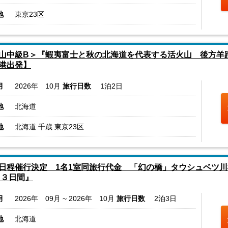
地
東京23区
山中級B＞『蝦夷富士と秋の北海道を代表する活火山 後方羊
港出発】
月
2026年 10月
旅行日数
1泊2日
地
北海道
地
北海道 千歳 東京23区
日程催行決定 1名1室同旅行代金 「幻の橋」タウシュベツ
 ３日間』
月
2026年 09月 ~ 2026年 10月
旅行日数
2泊3日
地
北海道