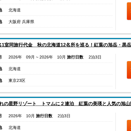
地
北海道
地
大阪府 兵庫県
名1室同旅行代金 秋の北海道12名所を巡る！紅葉の旭岳・黒
月
2026年 09月 ~ 2026年 10月
旅行日数
2泊3日
地
北海道
地
東京23区
れの星野リゾート トマムに２連泊 紅葉の美瑛と人気の旭山
月
2026年 10月
旅行日数
2泊3日
地
北海道