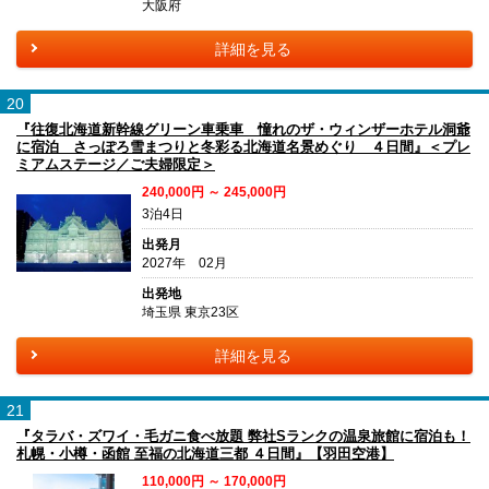
大阪府
詳細を見る
20
『往復北海道新幹線グリーン車乗車 憧れのザ・ウィンザーホテル洞爺
に宿泊 さっぽろ雪まつりと冬彩る北海道名景めぐり ４日間』＜プレ
ミアムステージ／ご夫婦限定＞
240,000円 ～ 245,000円
3泊4日
出発月
2027年 02月
出発地
埼玉県 東京23区
詳細を見る
21
『タラバ・ズワイ・毛ガニ食べ放題 弊社Sランクの温泉旅館に宿泊も！
札幌・小樽・函館 至福の北海道三都 ４日間』【羽田空港】
110,000円 ～ 170,000円