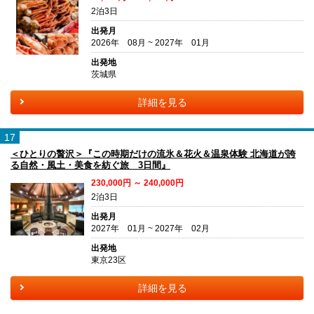
2泊3日
出発月
2026年 08月 ~ 2027年 01月
出発地
茨城県
詳細を見る
17
＜ひとりの贅沢＞『この時期だけの流氷＆花火＆温泉体験 北海道が誇
る自然・風土・美食を紡ぐ旅 3日間』
230,000円 ～ 240,000円
2泊3日
出発月
2027年 01月 ~ 2027年 02月
出発地
東京23区
詳細を見る