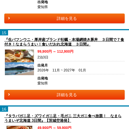
出発地
愛知県
詳細を見る
15
『生バフンウニ・厚岸産ブランド牡蠣・本場網焼き豚丼 ３日間で７食
付き！なまらうまい！食いだおれ北海道 ３日間』
99,900円 ～ 112,900円
2泊3日
出発月
2026年 11月 ~ 2027年 01月
出発地
愛知県
詳細を見る
16
『タラバガニ足・ズワイガニ足・毛ガニ 三大ガニ食べ放題！ なまら
うまいぞ北海道 3日間』【茨城空港発】
49,900円 ～ 59,900円