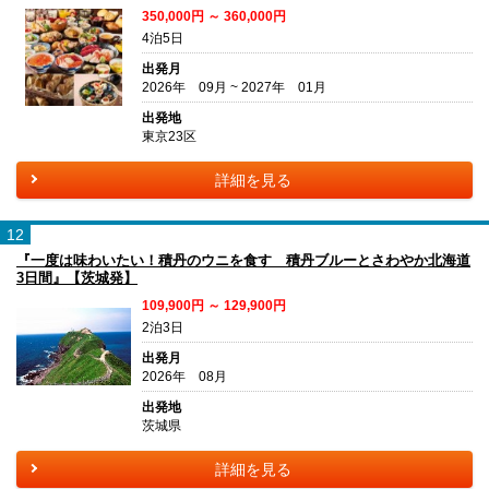
350,000円 ～ 360,000円
4泊5日
出発月
2026年 09月 ~ 2027年 01月
出発地
東京23区
詳細を見る
12
『一度は味わいたい！積丹のウニを食す 積丹ブルーとさわやか北海道
3日間』【茨城発】
109,900円 ～ 129,900円
2泊3日
出発月
2026年 08月
出発地
茨城県
詳細を見る