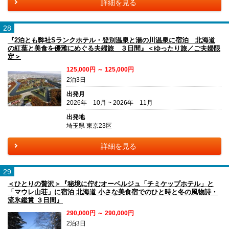
詳細を見る
28
『2泊とも弊社Sランクホテル・登別温泉と湯の川温泉に宿泊 北海道
の紅葉と美食を優雅にめぐる夫婦旅 ３日間』＜ゆったり旅／ご夫婦限
定＞
125,000円 ～ 125,000円
2泊3日
出発月
2026年 10月 ~ 2026年 11月
出発地
埼玉県 東京23区
詳細を見る
29
＜ひとりの贅沢＞『秘境に佇むオーベルジュ「チミケップホテル」と
「マウレ山荘」に宿泊 北海道 小さな美食宿でのひと時と冬の風物詩・
流氷鑑賞 ３日間』
290,000円 ～ 290,000円
2泊3日