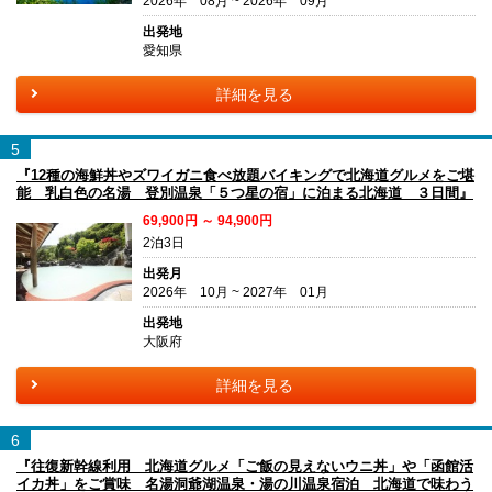
2026年 08月 ~ 2026年 09月
出発地
愛知県
詳細を見る
5
『12種の海鮮丼やズワイガニ食べ放題バイキングで北海道グルメをご堪
能 乳白色の名湯 登別温泉「５つ星の宿」に泊まる北海道 ３日間』
69,900円 ～ 94,900円
2泊3日
出発月
2026年 10月 ~ 2027年 01月
出発地
大阪府
詳細を見る
6
『往復新幹線利用 北海道グルメ「ご飯の見えないウニ丼」や「函館活
イカ丼」をご賞味 名湯洞爺湖温泉・湯の川温泉宿泊 北海道で味わう