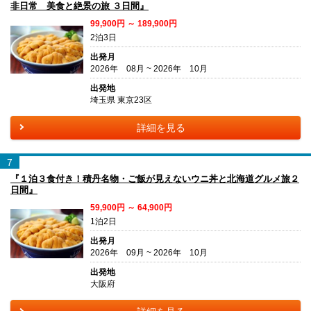
非日常 美食と絶景の旅 ３日間』
99,900円 ～ 189,900円
2泊3日
出発月
2026年 08月 ~ 2026年 10月
出発地
埼玉県 東京23区
詳細を見る
7
『１泊３食付き！積丹名物・ご飯が見えないウニ丼と北海道グルメ旅２
日間』
59,900円 ～ 64,900円
1泊2日
出発月
2026年 09月 ~ 2026年 10月
出発地
大阪府