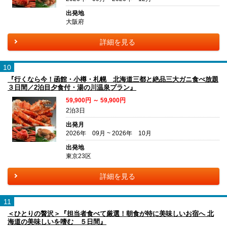
出発地
大阪府
詳細を見る
10
『行くなら今！函館・小樽・札幌 北海道三都と絶品三大ガニ食べ放題
３日間／2泊目夕食付・湯の川温泉プラン』
59,900円 ～ 59,900円
2泊3日
出発月
2026年 09月 ~ 2026年 10月
出発地
東京23区
詳細を見る
11
＜ひとりの贅沢＞『担当者食べて厳選！朝食が特に美味しいお宿へ 北
海道の美味しいを嗜む ５日間』