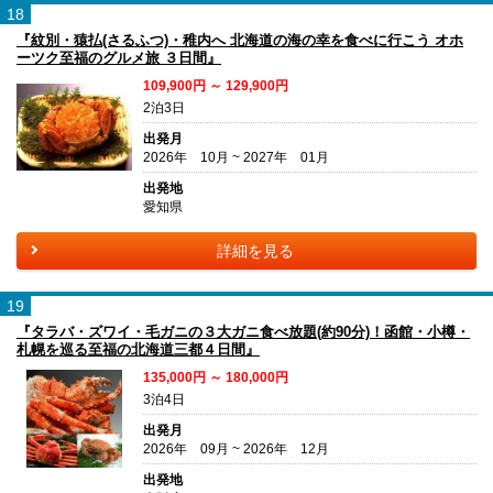
18
『紋別・猿払(さるふつ)・稚内へ 北海道の海の幸を食べに行こう オホ
ーツク至福のグルメ旅 ３日間』
109,900円 ～ 129,900円
2泊3日
出発月
2026年 10月 ~ 2027年 01月
出発地
愛知県
詳細を見る
19
『タラバ・ズワイ・毛ガニの３大ガニ食べ放題(約90分)！函館・小樽・
札幌を巡る至福の北海道三都４日間』
135,000円 ～ 180,000円
3泊4日
出発月
2026年 09月 ~ 2026年 12月
出発地