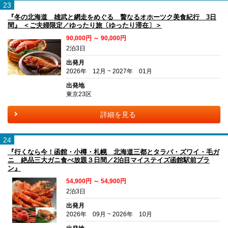
23
『冬の北海道 雄武と網走をめぐる 贅なるオホーツク美食紀行 3日
間』 ＜ご夫婦限定／ゆったり旅〔ゆったり滞在〕＞
90,000円 ～ 90,000円
2泊3日
出発月
2026年 12月 ~ 2027年 01月
出発地
東京23区
詳細を見る
24
『行くなら今！函館・小樽・札幌 北海道三都とタラバ・ズワイ・毛ガ
ニ 絶品三大ガニ食べ放題３日間／2泊目マイステイズ函館駅前プラ
ン』
54,900円 ～ 54,900円
2泊3日
出発月
2026年 09月 ~ 2026年 10月