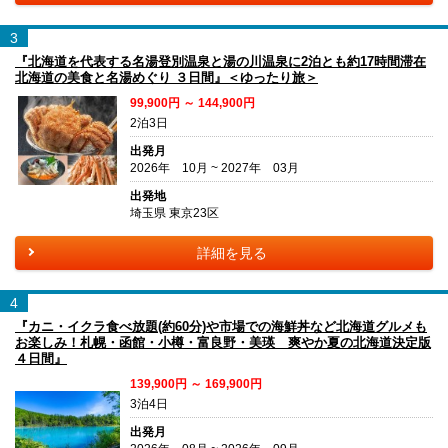
3
『北海道を代表する名湯登別温泉と湯の川温泉に2泊とも約17時間滞在
北海道の美食と名湯めぐり ３日間』＜ゆったり旅＞
99,900円 ～ 144,900円
2泊3日
出発月
2026年 10月 ~ 2027年 03月
出発地
埼玉県 東京23区
詳細を見る
4
『カニ・イクラ食べ放題(約60分)や市場での海鮮丼など北海道グルメも
お楽しみ！札幌・函館・小樽・富良野・美瑛 爽やか夏の北海道決定版
４日間』
139,900円 ～ 169,900円
3泊4日
出発月