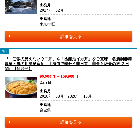
出発月
2027年 02月
出発地
東京23区
詳細を見る
30
『「ご飯の見えないウニ丼」や「函館活イカ丼」をご賞味 名湯洞爺湖
温泉・湯の川温泉宿泊 北海道で味わう非日常 美食と絶景の旅 ３日
間』【仙台発】
99,900円 ～ 159,900円
2泊3日
出発月
2026年 08月 ~ 2026年 10月
出発地
宮城県
詳細を見る