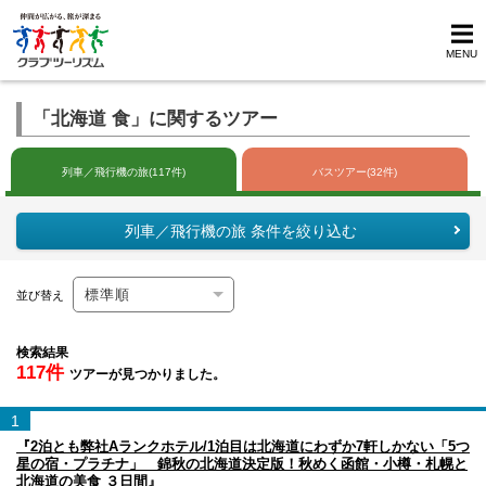
MENU
「北海道 食」に関するツアー
列車／飛行機の旅(117件)
バスツアー(32件)
列車／飛行機の旅 条件を絞り込む
並び替え
検索結果
117件
ツアーが見つかりました。
1
『2泊とも弊社Aランクホテル/1泊目は北海道にわずか7軒しかない「5つ
星の宿・プラチナ」 錦秋の北海道決定版！秋めく函館・小樽・札幌と
北海道の美食 ３日間』