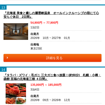
13
『北海道 美食と癒しの層雲峡温泉 オールインクルーシブの宿にて心
安らぐ休日 2日間』
54,900円 ～ 77,900円
1泊2日
出発月
2026年 10月 ~ 2027年 01月
出発地
東京23区
詳細を見る
14
『タラバ・ズワイ・毛ガニ 三大ガニ食べ放題！(約90分) 札幌・小樽・
函館 至福の北海道三都 ４日間』
135,000円 ～ 185,000円
3泊4日
出発月
2026年 09月 ~ 2026年 12月