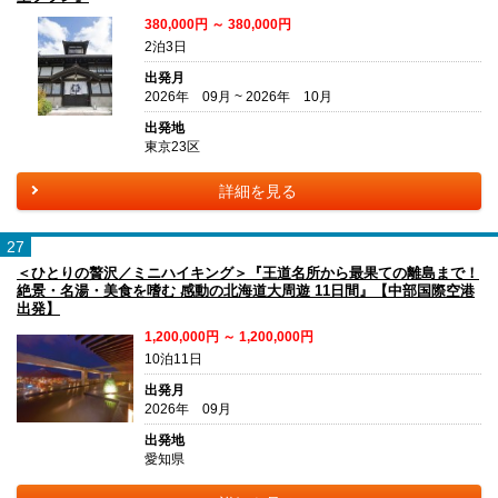
380,000円 ～ 380,000円
2泊3日
出発月
2026年 09月 ~ 2026年 10月
出発地
東京23区
詳細を見る
27
＜ひとりの贅沢／ミニハイキング＞『王道名所から最果ての離島まで！
絶景・名湯・美食を嗜む 感動の北海道大周遊 11日間』【中部国際空港
出発】
1,200,000円 ～ 1,200,000円
10泊11日
出発月
2026年 09月
出発地
愛知県