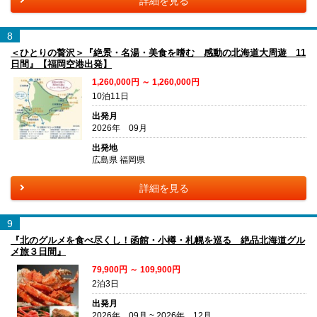
詳細を見る
8
＜ひとりの贅沢＞『絶景・名湯・美食を嗜む 感動の北海道大周遊 11
日間』【福岡空港出発】
1,260,000円 ～ 1,260,000円
10泊11日
出発月
2026年 09月
出発地
広島県 福岡県
詳細を見る
9
『北のグルメを食べ尽くし！函館・小樽・札幌を巡る 絶品北海道グル
メ旅３日間』
79,900円 ～ 109,900円
2泊3日
出発月
2026年 09月 ~ 2026年 12月