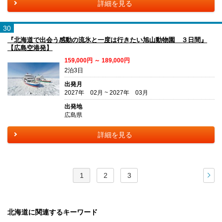
詳細を見る
30
『北海道で出会う感動の流氷と一度は行きたい旭山動物園 ３日間』
【広島空港発】
159,000円 ～ 189,000円
2泊3日
出発月
2027年 02月 ~ 2027年 03月
出発地
広島県
詳細を見る
1
2
3
次
北海道に関連するキーワード