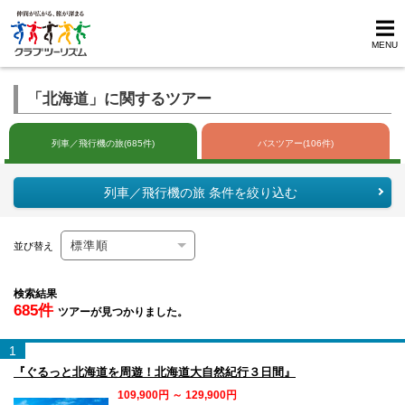
MENU
「北海道」に関するツアー
列車／飛行機の旅(685件)
バスツアー(106件)
列車／飛行機の旅 条件を絞り込む
並び替え
検索結果
685件
ツアーが見つかりました。
1
『ぐるっと北海道を周遊！北海道大自然紀行３日間』
109,900円 ～ 129,900円