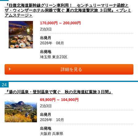
『往復北海道新幹線グリーン車利用！ センチュリーマリーナ函館と
ザ・ウィンザーホテル洞爺で寛ぐ 夏の北海道贅沢旅 ３日間』＜プレミ
アムステージ＞
170,000円 ～ 200,000円
2泊3日
出発月
2026年 08月
出発地
埼玉県 東京23区
詳細を見る
24
『湯の川温泉・登別温泉で寛ぐ 秋の北海道紅葉旅３日間』
69,900円 ～ 104,900円
2泊3日
出発月
2026年 10月
出発地
大阪府 兵庫県