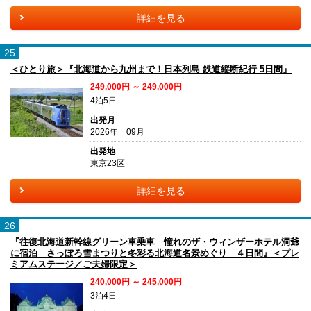
詳細を見る
25
＜ひとり旅＞『北海道から九州まで！日本列島 鉄道縦断紀行 5日間』
249,000円 ～ 249,000円
4泊5日
出発月
2026年 09月
出発地
東京23区
詳細を見る
26
『往復北海道新幹線グリーン車乗車 憧れのザ・ウィンザーホテル洞爺
に宿泊 さっぽろ雪まつりと冬彩る北海道名景めぐり ４日間』＜プレ
ミアムステージ／ご夫婦限定＞
240,000円 ～ 245,000円
3泊4日