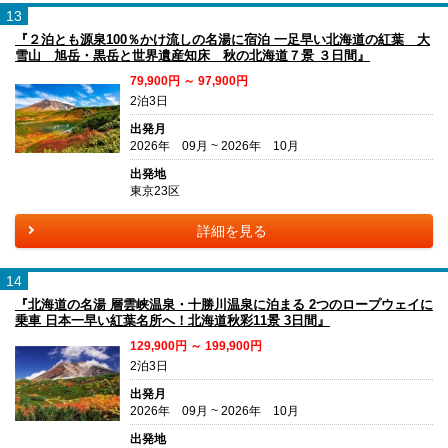
13
『２泊とも源泉100％かけ流しの名湯に宿泊 一足早い北海道の紅葉 大
雪山 旭岳・黒岳と世界遺産知床 秋の北海道７景 ３日間』
79,900円 ～ 97,900円
2泊3日
出発月
2026年 09月 ~ 2026年 10月
出発地
東京23区
詳細を見る
14
『北海道の名湯 層雲峡温泉・十勝川温泉に泊まる 2つのロープウェイに
乗車 日本一早い紅葉名所へ！北海道秋彩11景 3日間』
129,900円 ～ 199,900円
2泊3日
出発月
2026年 09月 ~ 2026年 10月
出発地