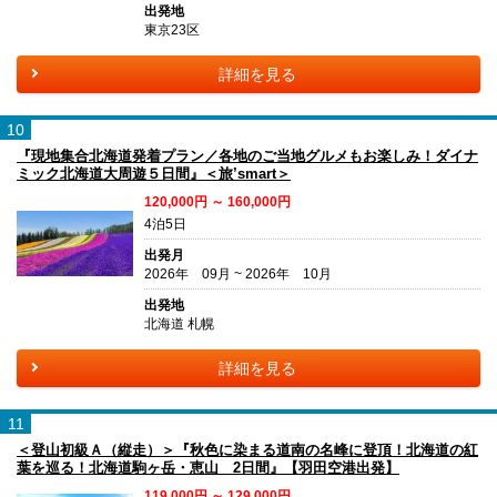
出発地
東京23区
詳細を見る
10
『現地集合北海道発着プラン／各地のご当地グルメもお楽しみ！ダイナ
ミック北海道大周遊５日間』＜旅’smart＞
120,000円 ～ 160,000円
4泊5日
出発月
2026年 09月 ~ 2026年 10月
出発地
北海道 札幌
詳細を見る
11
＜登山初級Ａ（縦走）＞『秋色に染まる道南の名峰に登頂！北海道の紅
葉を巡る！北海道駒ヶ岳・恵山 2日間』【羽田空港出発】
119,000円 ～ 129,000円