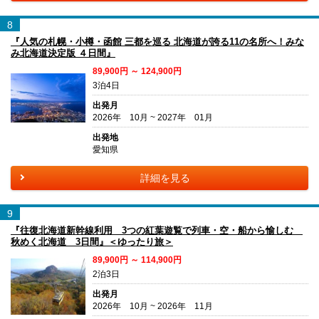
8
『人気の札幌・小樽・函館 三都を巡る 北海道が誇る11の名所へ！みな
み北海道決定版 ４日間』
89,900円 ～ 124,900円
3泊4日
出発月
2026年 10月 ~ 2027年 01月
出発地
愛知県
詳細を見る
9
『往復北海道新幹線利用 3つの紅葉遊覧で列車・空・船から愉しむ
秋めく北海道 3日間』＜ゆったり旅＞
89,900円 ～ 114,900円
2泊3日
出発月
2026年 10月 ~ 2026年 11月