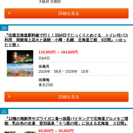
大阪府 京都府
詳細を見る
20
『往復北海道新幹線で行く！3泊4日でじっくりとめぐる トイレ付バス
利用 洞爺湖上花火と函館・小樽・札幌 北海道三都 4日間』＜ゆっ
たり旅＞
119,900円 ～ 184,900円
3泊4日
出発月
2026年 08月 ~ 2026年 10月
出発地
東京23区
詳細を見る
21
『12種の海鮮丼やズワイガニ食べ放題バイキングで北海道グルメをご堪
能 乳白色の名湯 登別温泉「５つ星の宿」に泊まる北海道 ３日間』
69,900円 ～ 94,900円