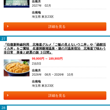
出発月
2027年 02月
出発地
埼玉県 東京23区
詳細を見る
27
『往復新幹線利用 北海道グルメ「ご飯の見えないウニ丼」や「函館活
イカ丼」をご賞味 名湯洞爺湖温泉・湯の川温泉宿泊 北海道で味わう
非日常 美食と絶景の旅 ３日間』
99,900円 ～ 189,900円
2泊3日
出発月
2026年 08月 ~ 2026年 10月
出発地
埼玉県 東京23区
詳細を見る
28