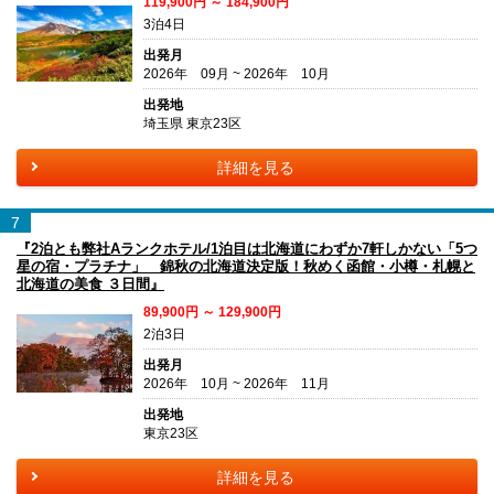
119,900円 ～ 184,900円
3泊4日
出発月
2026年 09月 ~ 2026年 10月
出発地
埼玉県 東京23区
詳細を見る
7
『2泊とも弊社Aランクホテル/1泊目は北海道にわずか7軒しかない「5つ
星の宿・プラチナ」 錦秋の北海道決定版！秋めく函館・小樽・札幌と
北海道の美食 ３日間』
89,900円 ～ 129,900円
2泊3日
出発月
2026年 10月 ~ 2026年 11月
出発地
東京23区
詳細を見る