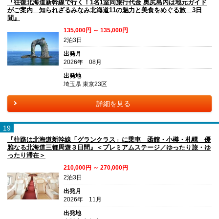
『往復北海道新幹線で行く！1名1室同旅行代金 奥尻島内は地元ガイド
がご案内 知られざるみなみ北海道11の魅力と美食をめぐる旅 3日
間』
135,000円 ～ 135,000円
2泊3日
出発月
2026年 08月
出発地
埼玉県 東京23区
詳細を見る
19
『往路は北海道新幹線「グランクラス」に乗車 函館・小樽・札幌 優
雅なる北海道三都周遊３日間』＜プレミアムステージ／ゆったり旅・ゆ
ったり滞在＞
210,000円 ～ 270,000円
2泊3日
出発月
2026年 11月
出発地