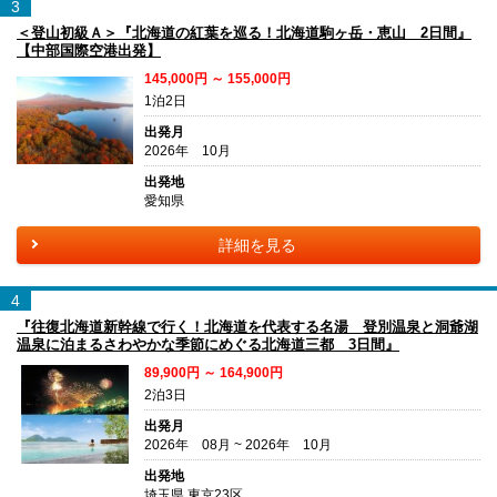
3
＜登山初級Ａ＞『北海道の紅葉を巡る！北海道駒ヶ岳・恵山 2日間』
【中部国際空港出発】
145,000円 ～ 155,000円
1泊2日
出発月
2026年 10月
出発地
愛知県
詳細を見る
4
『往復北海道新幹線で行く！北海道を代表する名湯 登別温泉と洞爺湖
温泉に泊まるさわやかな季節にめぐる北海道三都 3日間』
89,900円 ～ 164,900円
2泊3日
出発月
2026年 08月 ~ 2026年 10月
出発地
埼玉県 東京23区