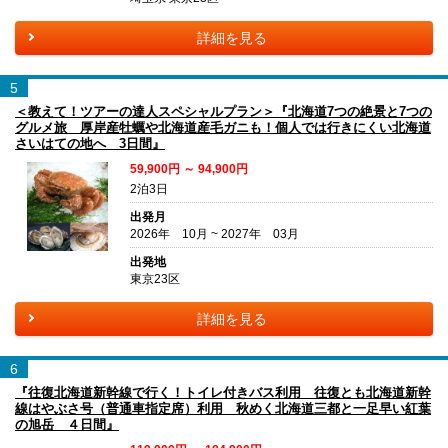
詳細を見る
5
＜教えて！ツアーの達人スペシャルプラン＞『北海道7つの絶景と7つの
グルメ旅 厚岸産牡蠣や北海道産毛ガニも！個人では行きにくい北海道
さいはての地へ 3日間』
59,900円 ～ 94,900円
2泊3日
出発月
2026年 10月 ~ 2027年 03月
出発地
東京23区
詳細を見る
6
『往復北海道新幹線で行く！トイレ付きバス利用 往復とも北海道新幹
線はやぶさ号（普通車指定席）利用 秋めく北海道三都と一足早い紅葉
の旭岳 ４日間』