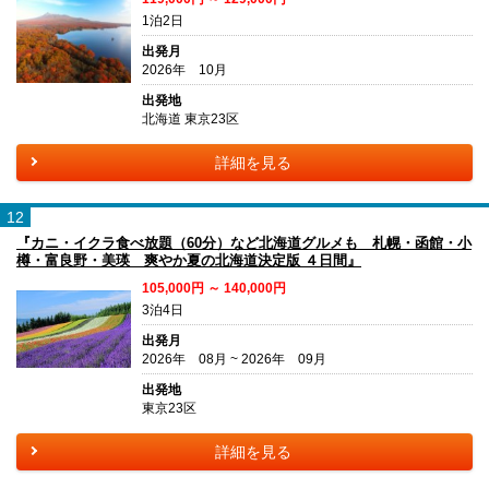
1泊2日
出発月
2026年 10月
出発地
北海道 東京23区
詳細を見る
12
『カニ・イクラ食べ放題（60分）など北海道グルメも 札幌・函館・小
樽・富良野・美瑛 爽やか夏の北海道決定版 ４日間』
105,000円 ～ 140,000円
3泊4日
出発月
2026年 08月 ~ 2026年 09月
出発地
東京23区
詳細を見る