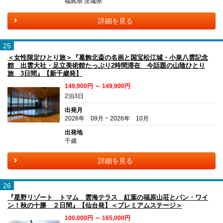
福島県 茨城県
詳細を見る
25
＜女性限定ひとり旅＞『葛飾北斎の名画と国宝松江城・小泉八雲記念
館 出雲大社・足立美術館たっぷり2時間滞在 今話題の山陰ひとり
旅 3日間』【新千歳発】
149,900円 ～ 149,900円
2泊3日
出発月
2026年 09月 ~ 2026年 10月
出発地
千歳
詳細を見る
26
『星野リゾート トマム 雲海テラス 紅葉の福原山荘とパン・ワイ
ン！秋の十勝 ２日間』【仙台発】＜プレミアムステージ＞
100,000円 ～ 165,000円