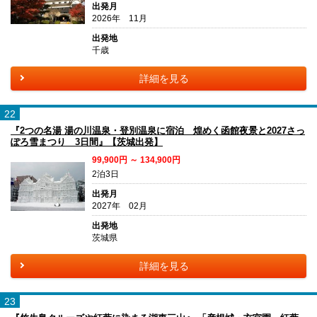
出発月
2026年 11月
出発地
千歳
詳細を見る
22
『2つの名湯 湯の川温泉・登別温泉に宿泊 煌めく函館夜景と2027さっ
ぽろ雪まつり 3日間』【茨城出発】
99,900円 ～ 134,900円
2泊3日
出発月
2027年 02月
出発地
茨城県
詳細を見る
23