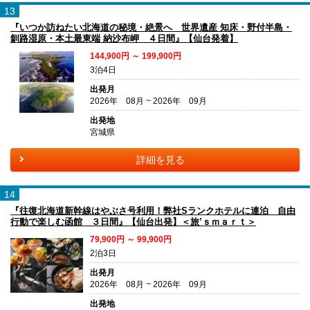
13
『いつか訪ねたい北海道の秘境・絶景へ 世界遺産 知床・野付半島・
釧路湿原・本土最東端 納沙布岬 ４日間』【仙台発着】
144,900円 ～ 199,900円
3泊4日
出発月
2026年 08月 ~ 2026年 09月
出発地
宮城県
詳細を見る
14
『往復北海道新幹線はやぶさ号利用！弊社Sランクホテルに連泊 自由
行動で楽しむ函館 ３日間』【仙台出発】＜旅’ｓｍａｒｔ＞
79,900円 ～ 99,900円
2泊3日
出発月
2026年 08月 ~ 2026年 09月
出発地