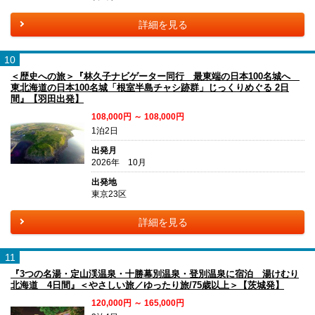
詳細を見る
10
＜歴史への旅＞『林久子ナビゲーター同行 最東端の日本100名城へ
東北海道の日本100名城「根室半島チャシ跡群」じっくりめぐる 2日
間』【羽田出発】
108,000円 ～ 108,000円
1泊2日
出発月
2026年 10月
出発地
東京23区
詳細を見る
11
『3つの名湯・定山渓温泉・十勝幕別温泉・登別温泉に宿泊 湯けむり
北海道 4日間』＜やさしい旅／ゆったり旅/75歳以上＞【茨城発】
120,000円 ～ 165,000円