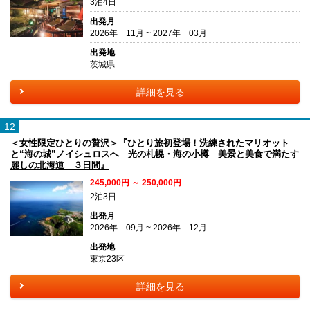
3泊4日
出発月
2026年 11月 ~ 2027年 03月
出発地
茨城県
詳細を見る
12
＜女性限定ひとりの贅沢＞『ひとり旅初登場！洗練されたマリオット
と“海の城”ノイシュロスへ 光の札幌・海の小樽 美景と美食で満たす
麗しの北海道 ３日間』
245,000円 ～ 250,000円
2泊3日
出発月
2026年 09月 ~ 2026年 12月
出発地
東京23区
詳細を見る