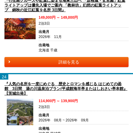
『竹生島クルーズや紅葉に染まる湖東三山へ 「彦根城・玄宮園」紅葉
ライトアップは優先入場でご案内 「教林坊」幻想の紅葉ライトアッ
プ 錦秋の近江紅葉９名所 3日間』
149,000円 ～ 149,000円
2泊3日
出発月
2026年 11月
出発地
北海道 千歳
詳細を見る
24
『人気の名所を一度にめぐる 歴史とロマンを感じる はじめての函
館 3日間 湯の川温泉泊プラン/平成館海羊亭またはしおさい亭本館』
【茨城出発】
114,900円 ～ 139,900円
2泊3日
出発月
2026年 08月 ~ 2026年 09月
出発地