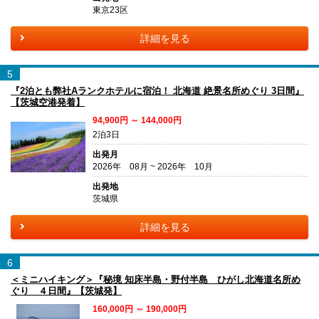
東京23区
詳細を見る
5
『2泊とも弊社Aランクホテルに宿泊！ 北海道 絶景名所めぐり 3日間』
【茨城空港発着】
94,900円 ～ 144,000円
2泊3日
出発月
2026年 08月 ~ 2026年 10月
出発地
茨城県
詳細を見る
6
＜ミニハイキング＞『秘境 知床半島・野付半島 ひがし北海道名所め
ぐり ４日間』【茨城発】
160,000円 ～ 190,000円