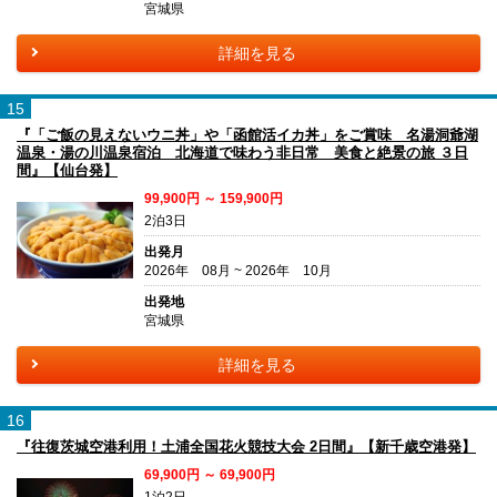
宮城県
詳細を見る
15
『「ご飯の見えないウニ丼」や「函館活イカ丼」をご賞味 名湯洞爺湖
温泉・湯の川温泉宿泊 北海道で味わう非日常 美食と絶景の旅 ３日
間』【仙台発】
99,900円 ～ 159,900円
2泊3日
出発月
2026年 08月 ~ 2026年 10月
出発地
宮城県
詳細を見る
16
『往復茨城空港利用！土浦全国花火競技大会 2日間』【新千歳空港発】
69,900円 ～ 69,900円