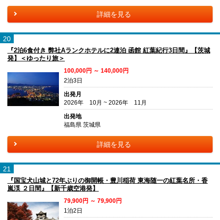
詳細を見る
20
『2泊6食付き 弊社Aランクホテルに2連泊 函館 紅葉紀行3日間』【茨城
発】＜ゆったり旅＞
100,000円 ～ 140,000円
2泊3日
出発月
2026年 10月 ~ 2026年 11月
出発地
福島県 茨城県
詳細を見る
21
『国宝犬山城と72年ぶりの御開帳・豊川稲荷 東海随一の紅葉名所・香
嵐渓 ２日間』【新千歳空港発】
79,900円 ～ 79,900円
1泊2日