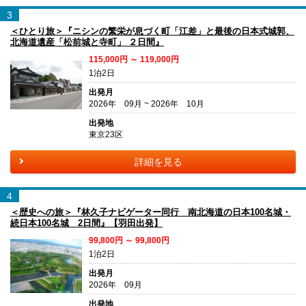
3
＜ひとり旅＞『ニシンの繁栄が息づく町「江差」と最後の日本式城郭、
北海道遺産「松前城と寺町」 ２日間』
115,000円 ～ 119,000円
1泊2日
出発月
2026年 09月 ~ 2026年 10月
出発地
東京23区
詳細を見る
4
＜歴史への旅＞『林久子ナビゲーター同行 南北海道の日本100名城・
続日本100名城 2日間』【羽田出発】
99,800円 ～ 99,800円
1泊2日
出発月
2026年 09月
出発地