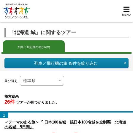
MENU
「北海道 城」に関するツアー
列車／飛行機の旅(26件)
列車／飛行機の旅 条件を絞り込む
並び替え
検索結果
26件
ツアーが見つかりました。
1
＜テーマのある旅＞『 日本100名城・続日本100名城を全制覇 北海道
の名城 5日間』