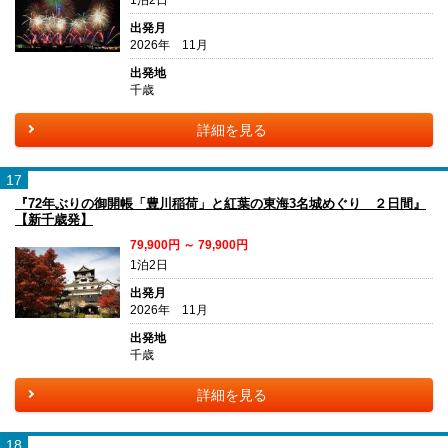
1泊2日
出発月
2026年 11月
出発地
千歳
詳細を見る
17
『72年ぶりの御開帳「豊川稲荷」と紅葉の東海3名城めぐり ２日間』
【新千歳発】
79,900円 ～ 79,900円
1泊2日
出発月
2026年 11月
出発地
千歳
詳細を見る
18