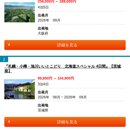
258,000円 ～ 288,000円
4泊5日
出発月
2026年 09月
出発地
大阪府
詳細を見る
2
『札幌・小樽・旭川いいとこどり 北海道スペシャル 4日間』【茨城
発】
99,900円 ～ 104,900円
3泊4日
出発月
2026年 08月 ~ 2026年 09月
出発地
茨城県
詳細を見る