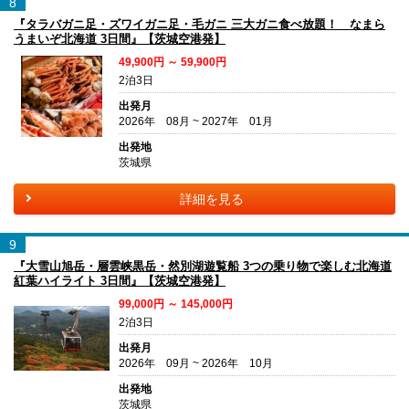
8
『タラバガニ足・ズワイガニ足・毛ガニ 三大ガニ食べ放題！ なまら
うまいぞ北海道 3日間』【茨城空港発】
49,900円 ～ 59,900円
2泊3日
出発月
2026年 08月 ~ 2027年 01月
出発地
茨城県
詳細を見る
9
『大雪山旭岳・層雲峡黒岳・然別湖遊覧船 3つの乗り物で楽しむ北海道
紅葉ハイライト 3日間』【茨城空港発】
99,000円 ～ 145,000円
2泊3日
出発月
2026年 09月 ~ 2026年 10月
出発地
茨城県